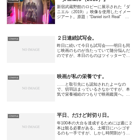
cinema
新宿武蔵野館のロビーに展示された『ダ
ニエル（2019）』映像を使用したイメー
ジアート。原題：“Daniel isn't Real”
／ 原作：ブライアン・デリュー ／
監督：アダム・エジプト・モーティマ
ー ／ 脚本：ブライアン・デリュー、
ア...
２日連続試写会。
cinema
昨日に続いて今日も試写会――明日も同
じ映画のものが当たっていて随分悩んだ
のですが、本日のものはツイッターでこ
のプレゼントを実施していたアカウント
の方からわざわざ「明日です」というDM
を予め頂戴してしまい、すっぽかすのは
申し訳なかったので、今...
映画が私の栄養です。
cinema
……と取引先にも認知されたよーなの
で、切羽詰まっているさなかですが、本
気で栄養補給のつもりで映画鑑賞へ。バ
イクで行きやすいことと、年末年始にＷ
ポイントを実施してくれたこともあって
最近贔屓にしているユナイテッド・シネ
マ豊洲へ、しかし今日は電車...
平日、だけど封切り日。
cinema
年100本の大台を達成するためには週に２
本は観る必要がある。土曜日にハシゴす
るのも一手ですが、しかし時間割がうま
く噛み合わないと無理、というわけで平