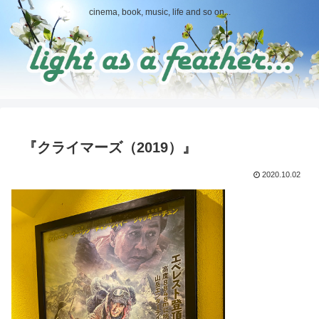
cinema, book, music, life and so on...
『クライマーズ（2019）』
2020.10.02