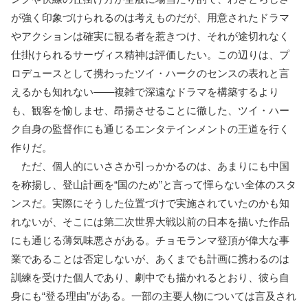
が強く印象づけられるのは考えものだが、用意されたドラマ
やアクションは確実に観る者を惹きつけ、それが途切れなく
仕掛けられるサーヴィス精神は評価したい。この辺りは、プ
ロデュースとして携わったツイ・ハークのセンスの表れと言
えるかも知れない――複雑で深遠なドラマを構築するより
も、観客を愉しませ、昂揚させることに徹した、ツイ・ハー
ク自身の監督作にも通じるエンタテインメントの王道を行く
作りだ。
ただ、個人的にいささか引っかかるのは、あまりにも中国
を称揚し、登山計画を“国のため”と言って憚らない全体のスタ
ンスだ。実際にそうした位置づけで実施されていたのかも知
れないが、そこには第二次世界大戦以前の日本を描いた作品
にも通じる薄気味悪さがある。チョモランマ登頂が偉大な事
業であることは否定しないが、あくまでも計画に携わるのは
訓練を受けた個人であり、劇中でも描かれるとおり、彼ら自
身にも“登る理由”がある。一部の主要人物については言及され