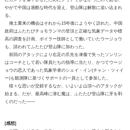
やがて中国は過酷な時代を迎え、登山隊は解散に追い込まれ
る。
捲土重来の機会はそれから15年後にようやく訪れた。中国
政府はふたたびチョモランマの登頂と正確な気象データや標
高の調査を計画、ボイラー技師として働いていたウージョウ
も、請われてふたたび登山隊に加わった。
前回のアタックにより右足の爪先を凍傷で失ったソンリン
はコーチとして若い隊員たちの指導に当たり、かつてウージ
ョウの恋人であった気象学者のシェイ・イン(チャン・ツィイ
ー)も観測隊に基づくサポートの一員として参加した。
様々な思いが交錯するなか、いよいよ山頂へのアタックが
始まる。だが、最高峰に潜む魔は、ふたたび登山隊に牙を剥
くのだった――
[感想]