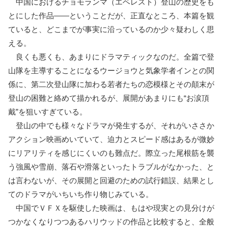
中国におけるチョモランマ（エベレスト）登山の歴史をも
とにした作品――ということだが、正直なところ、本篇を観
ていると、どこまでが事実に沿っているのか少々疑わしく思
える。
良くも悪くも、あまりにドラマティックなのだ。全篇で登
山隊を主導することになるウージョウと気象学者インとの関
係に、第二次登山隊に加わる若者たちの恋模様とその顛末が
登山の困難と絡めて描かれるが、展開があまりにも“お涙頂
戴”を狙いすぎている。
登山の中でも様々なドラマが発生するが、それがいささか
アクション映画めいていて、迫力とスピード感はあるが微妙
にリアリティを感じにくいのも難点だ。際立った尾根筋を襲
う強風や雪崩、落石や滑落といったトラブルがなかった、と
は言わないが、その展開と回避のための試行錯誤、結果とし
てのドラマがいちいち作り物じみている。
中国でＶＦＸを駆使した映画は、もはや現実との見分けが
つかなくなりつつあるハリウッドの作品と比較すると、全般