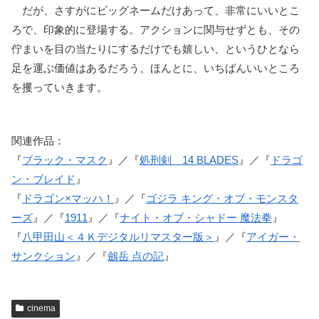
だが、さすがにビッグネームだけあって、非常にいいとこ
ろで、印象的に登場する。アクションに関与せずとも、その
佇まいを目の当たりにするだけでも嬉しい、というひとなら
足を運ぶ価値はあるだろう。ほんとに、いちばんいいところ
を攫っていきます。
関連作品：
『
ブラック・マスク
』／『
処刑剣 14 BLADES
』／『
ドラゴ
ン・ブレイド
』
『
ドラゴン×マッハ！
』／『
ゴジラ キング・オブ・モンスタ
ーズ
』／『
1911
』／『
ナイト・オブ・シャドー 魔法拳
』
『
八甲田山＜４Ｋデジタルリマスター版＞
』／『
アイガー・
サンクション
』／『
劔岳 点の記
』
cinema