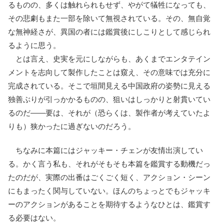
るものの、多くは触れられもせず、やがて犠牲になっても、
その悲劇もまた一部を除いて無視されている。その、無自覚
な無神経さが、異国の者には鑑賞後にしこりとして感じられ
るように思う。
とは言え、史実を元にしながらも、あくまでエンタテイン
メントを志向して製作したことは窺え、その意味では充分に
完成されている。そこで垣間見える中国政府の姿勢に見える
独善ぶりが引っかかるものの、狙いはしっかりと射貫いてい
るのだ――要は、それが（恐らくは、製作者が考えていたよ
りも）狭かったに過ぎないのだろう。
ちなみに本篇にはジャッキー・チェンが友情出演してい
る。かく言う私も、それがそもそも本篇を鑑賞する動機だっ
たのだが、実際の出番はごくごく短く、アクション・シーン
にもまったく関与していない。ほんのちょっとでもジャッキ
ーのアクションがあることを期待するようなひとは、鑑賞す
る必要はない。