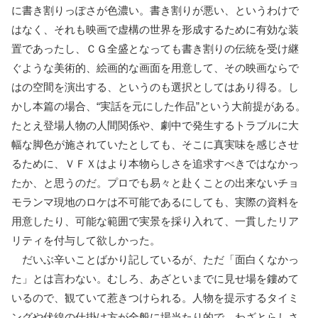
に書き割りっぽさが色濃い。書き割りが悪い、というわけで
はなく、それも映画で虚構の世界を形成するために有効な装
置であったし、ＣＧ全盛となっても書き割りの伝統を受け継
ぐような美術的、絵画的な画面を用意して、その映画ならで
はの空間を演出する、というのも選択としてはあり得る。し
かし本篇の場合、“実話を元にした作品”という大前提がある。
たとえ登場人物の人間関係や、劇中で発生するトラブルに大
幅な脚色が施されていたとしても、そこに真実味を感じさせ
るために、ＶＦＸはより本物らしさを追求すべきではなかっ
たか、と思うのだ。プロでも易々と赴くことの出来ないチョ
モランマ現地のロケは不可能であるにしても、実際の資料を
用意したり、可能な範囲で実景を採り入れて、一貫したリア
リティを付与して欲しかった。
だいぶ辛いことばかり記しているが、ただ「面白くなかっ
た」とは言わない。むしろ、あざといまでに見せ場を鏤めて
いるので、観ていて惹きつけられる。人物を提示するタイミ
ングや伏線の仕掛け方が全般に場当たり的で、わざとらしさ