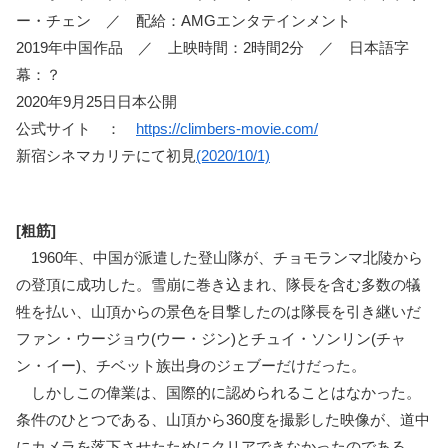
ー・チェン ／ 配給：AMGエンタテインメント
2019年中国作品 ／ 上映時間：2時間2分 ／ 日本語字
幕：？
2020年9月25日日本公開
公式サイト ：
https://climbers-movie.com/
新宿シネマカリテにて初見
(2020/10/1)
[粗筋]
1960年、中国が派遣した登山隊が、チョモランマ北陵から
の登頂に成功した。雪崩に巻き込まれ、隊長を含む多数の犠
牲を払い、山頂からの景色を目撃したのは隊長を引き継いだ
ファン・ウージョウ(ウー・ジン)とチュイ・ソンリン(チャ
ン・イー)、チベット族出身のジェブーだけだった。
しかしこの偉業は、国際的に認められることはなかった。
条件のひとつである、山頂から360度を撮影した映像が、道中
にカメラを落下させたためにクリアできなかったのである。