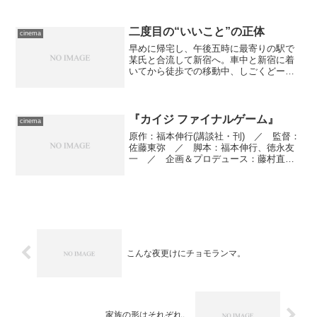
日に一回は観に行かないといけないわけ
で。時間の融通が利くのがとりあえずの
救い。 ともあれ、金...
二度目の“いいこと”の正体
cinema
早めに帰宅し、午後五時に最寄りの駅で
某氏と合流して新宿へ。車中と新宿に着
いてから徒歩での移動中、しごくどーで
もいいことを延々と話し続ける。 行き
着いたのは東京厚生年金会館、目的は
――試写会。先日仄めかした二度目の“い
いこと”の正体はこれ。W...
『カイジ ファイナルゲーム』
cinema
原作：福本伸行(講談社・刊) ／ 監督：
佐藤東弥 ／ 脚本：福本伸行、徳永友
一 ／ 企画＆プロデュース：藤村直
人 ／ エグゼクティヴプロデューサ
ー：伊藤響 ／ 撮影監督：小原崇資
／ 美術：樫山智恵子 ／ 装飾：高橋
光 ／ 照明：木村明生 ...
こんな夜更けにチョモランマ。
家族の形はそれぞれ。