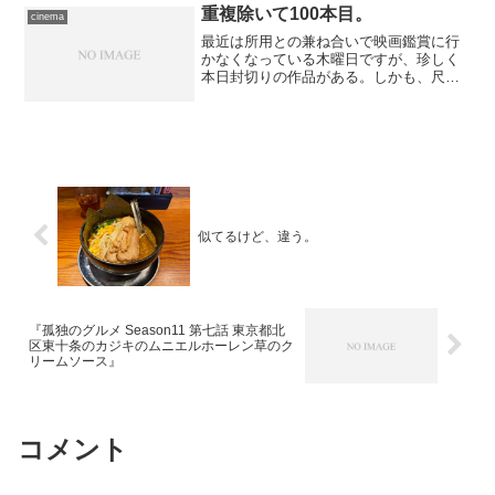
ころで見切りをつけました...
重複除いて100本目。
cinema
最近は所用との兼ね合いで映画鑑賞に行
かなくなっている木曜日ですが、珍しく
本日封切りの作品がある。しかも、尺の
短さが幸いして、朝一番なら無理をして
駆けつけても、夕方からの用事に余裕を
持って対処できる、と思ったので、今日
は思い切って出かけてきま...
似てるけど、違う。
『孤独のグルメ Season11 第七話 東京都北
区東十条のカジキのムニエルホーレン草のク
リームソース』
コメント