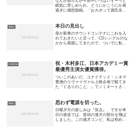
なんか知らんが午前中いっぱいずーっと
眠気に苦しめられ、どうにかこうにか昼
過ぎに感想脱稿。「おカボって源氏名は
貰ったんだろうか？」からどうぞ。さゆ
りより先に見習いになったのに、それ以
降もみんな“おカボ”あるいは“パンプキ
本日の見出し
diary
ン”と呼んでいたような...
母が新車のサウンドコンテナにこれを入
れておきたいと言って、CDシングルのな
かから発掘してきたので、ついでに私の
パソコンにも取り込んでみたゆえ本日は
これ。2000年リリースの、言わずもがな
のSouthern All Stars最高傑作のひとつ...
祝・木村多江、日本アカデミー賞
cinema
最優秀主演女優賞獲得。
ついこのあいだ、ユナイテッド・シネマ
豊洲のリヴァイヴァル上映企画で観てき
た『ぐるりのこと。』でノミネートされ
ていた木村多江が、見事日本アカデミー
賞の最優秀主演女優賞を獲得しました。
どういうわけか『母べえ』以外ぜんぶ観
思わず電源を切った。
diary
ていた私はほとんど確信し...
日曜夕方の楽しみは『笑点』、ですが本
日の放送では、冒頭の漫才の部分を飛ば
しました。この漫才コンビ、私は初めて
見たんですが……なんだろうこの浅はか
さは。国道＝車がよく通る、というもの
を知らないにも程がある発言があったと