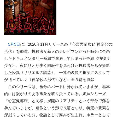
5月9日
に、2020年11月リリースの『心霊盂蘭盆14 神楽歌の
形代』を鑑賞。投稿者が新人のテレビマンだった時分に企画
したドキュメンタリー番組で遭遇してしまった怪異《彷徨う
少女》、夜にひとり歩く同級生を見付けた投稿者たちが撮影
した怪異《サリエルの誘惑》、一連の映像の根源にスタッフ
が迫っていく《神楽歌の形代》など、全５篇を収録。
このシリーズは、複数のパートに分かれていますが、基本
的には繋がりのある事象を取り扱っている。姉妹シリーズ
『心霊曼邪羅』と同様、展開のリアリティという部分で難を
孕んでいますが、連作という形で長篇となり、特定の要素を
深掘りしている分、物語として厚みが生まれ、ホラーとして