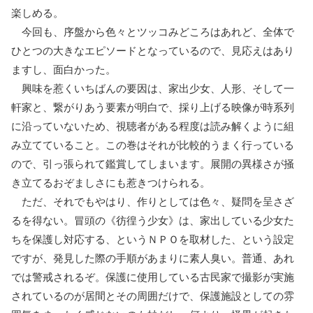
楽しめる。
今回も、序盤から色々とツッコみどころはあれど、全体で
ひとつの大きなエピソードとなっているので、見応えはあり
ますし、面白かった。
興味を惹くいちばんの要因は、家出少女、人形、そして一
軒家と、繋がりあう要素が明白で、採り上げる映像が時系列
に沿っていないため、視聴者がある程度は読み解くように組
み立てていること。この巻はそれが比較的うまく行っている
ので、引っ張られて鑑賞してしまいます。展開の異様さが掻
き立てるおぞましさにも惹きつけられる。
ただ、それでもやはり、作りとしては色々、疑問を呈さざ
るを得ない。冒頭の《彷徨う少女》は、家出している少女た
ちを保護し対応する、というＮＰＯを取材した、という設定
ですが、発見した際の手順があまりに素人臭い。普通、あれ
では警戒されるぞ。保護に使用している古民家で撮影が実施
されているのが居間とその周囲だけで、保護施設としての雰