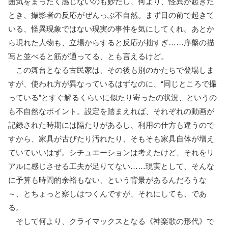
囲気をまったく感じないのも妙だし、何より、怪異が起きた
とき、撮影者の反応がぜんっぶ不自然。まず目の前で起きて
いる、怪異現象ではない現実の事件を気にしてくれ。あとか
ら現れた人物も、立場からすると反応が拙すぎ……序盤の描
写と並べると筋が通ってる、とも言えるけど。
この舞台となる古民家は、その後も別のかたちで登場しま
すが、使われ方が異なっているはずなのに、“同じところで撮
っている”とすぐ解るくらいに似たり寄ったの状況、というの
も不自然なポイント。設定を踏まえれば、それぞれの動画が
記録された時期には隔たりがあるし、利用の仕方も違うので
すから、家具が古びたり汚れたり、そもそも家具自体が増え
ていていいはず。シチュエーションは考えたけど、それをリ
アルに感じさせる工夫が足りてない……現実として、そんな
に予算も時間的余裕もない、という背景があるんだろうな
～、とちょっと察しはつくんですが、それにしても、であ
る。
そして何より、クライマックスとなる《神楽歌の形代》で