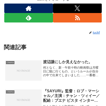
tuckf
関連記事
渡辺謙にしか見えなかった。
cinema
何となく、新・午前十時の映画祭は月曜
日に観に行くもの、というルールが自分
の中で出来てしまいました……一番都合
がつきやすいから、というのが大きいわ
けですが。 今回もそのつもりで、さっ
さとネットで押さえていたら、急に雨の
予報が出た。実際、朝から...
『SAYURI』監督：ロブ・マーシ
cinema
ャル／主演：チャン・ツィイー／
配給：ブエナ ビスタ インターナ
ショナル(ジャパン)