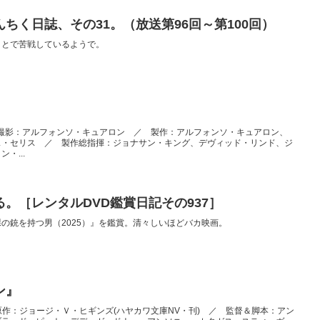
ちく日誌、その31。（放送第96回～第100回）
ことで苦戦しているようで。
本＆撮影：アルフォンソ・キュアロン ／ 製作：アルフォンソ・キュアロン、
ス・セリス ／ 製作総指揮：ジョナサン・キング、デヴィッド・リンド、ジ
・...
。［レンタルDVD鑑賞日記その937］
の銃を持つ男（2025）』を鑑賞。清々しいほどバカ映画。
ン』
tly” ／ 原作：ジョージ・Ｖ・ヒギンズ(ハヤカワ文庫NV・刊) ／ 監督＆脚本：アン