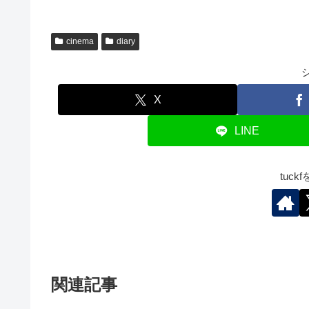
cinema
diary
X
LINE
tuc
関連記事