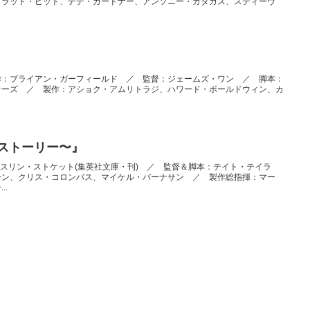
ブラッド・ピット、デデ・ガードナー、アンソニー・カタガス、スティーヴ
” ／ 原作：ブライアン・ガーフィールド ／ 監督：ジェームズ・ワン ／ 脚本：
ァーズ ／ 製作：アショク・アムリトラジ、ハワード・ボールドウィン、カ
ぐストーリー〜』
作：キャスリン・ストケット(集英社文庫・刊) ／ 監督＆脚本：テイト・テイラ
ーン、クリス・コロンバス、マイケル・バーナサン ／ 製作総指揮：マー
..