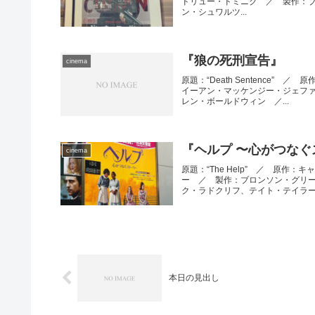
ドリュー・ドミニク ／ 製作：
ン・シュワルツ...
『狼の死刑宣告』
cinema
原題：“Death Sentence
イーアン・マッケンジー・ジェフ
レン・ボールドウィン ／...
『ヘルプ 〜心がつな
cinema
原題：“The Help” ／ 原
ー ／ 製作：ブロンソン・グリ
ク・ラドクリフ、テイト・テイラー.
本日の見出し