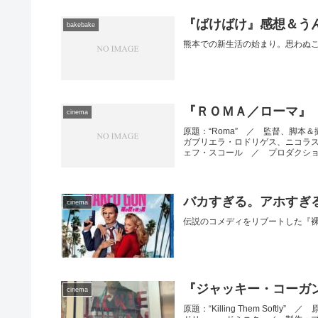
『ばけばけ』感想＆うん
bakebake
熊本での新生活の始まり。思わぬ
『ＲＯＭＡ／ローマ』
cinema
原題：“Roma” ／ 監督、脚
ガブリエラ・ロドリゲス、ニコラ
ェフ・スコール ／ プロダクション
バカすぎる。アホすぎる
cinema
伝説のコメディをリブートした『裸
『ジャッキー・コーガ
cinema
原題：“Killing Them Sof