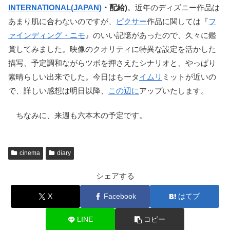
INTERNATIONAL(JAPAN)
・配給)
。近年のディズニー作品は
あまり肌に合わないのですが、
ピクサー
作品に関しては『
フ
ァインディング・ニモ
』のいい記憶があったので、久々に鑑
賞してみました。映像のクオリティに特異な設定を活かした
描写、予定調和ながらツボを押さえたシナリオと、やっぱり
素晴らしい出来でした。今日はもータ
イムリ
ミットが近いの
で、詳しい感想は明日以降、
この辺に
アップいたします。
ちなみに、来週も六本木の予定です。
cinema
diary
シェアする
X
Facebook
はてブ
LINE
コピー