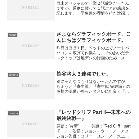
歳末スペシャルで一挙２話放送だったん
ですが、通例に倣って１話ごとの感想を
記します。 学生達の理解を得た途端、
カズキは目覚ましい強さでホムンクルス
を圧倒する。さながら本当に人々から力
を分け与えられているかのような成長ぶ
りに斗貴子は目を瞠る。だ...
さよならグラフィックボード、こ
anime
んにちはグラフィックボード。
昨日はほぼ１日、ベッドの上でノートパ
ソコンを広げて作業をし、そのあいだデ
スクトップは地デジの録画のため、スリ
ープ状態で待機させていました。 しか
し地デジのハードは未だ安定性に問題が
あり、待っているうちに不安になってく
染谷将太３連発でした。
cinema
る。で、ある番組の始まる...
別にそんなつもりはなかったんですが、
ちょうど『寄生獣』『寄生獣 完結編』の
感想の準備が整った頃合いに折良く『バ
ケモノの子』の地上波放映があったお陰
で、結果的に染谷将太出演作３連発とな
ってしまいました。 こうなったらあと
１回くらい行きたいとこ...
『レッドクリフ Part II―未来への
cinema
最終決戦―』
原題：“赤壁” ／ 英題：“Red Cliff : part
II” ／ 監督：ジョン・ウー ／ アク
ション監督：コリー・ユン ／ 水上戦