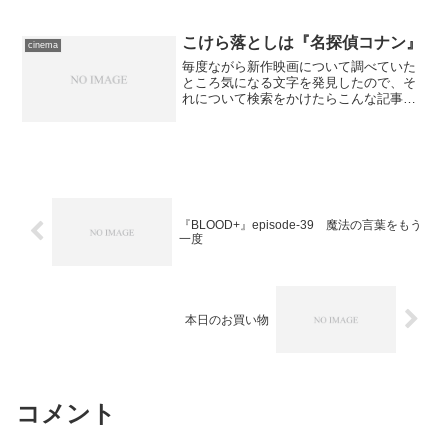
場面監督：パトリック・レオン ／ 脚
本：ジョン・ウー、カン・チャン、コ
ー・ジェン、シン・ハーユ ／ 製...
こけら落としは『名探偵コナン』
cinema
毎度ながら新作映画について調べていた
ところ気になる文字を発見したので、そ
れについて検索をかけたらこんな記事が
引っかかりました。 ニュー東宝シネマ
が「有楽座−YURAKUZA−」として生まれ
変わります 先の『TAXI NY』を一週間
ほど上映し...
『BLOOD+』episode-39 魔法の言葉をもう
一度
本日のお買い物
コメント