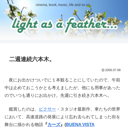
cinema, book, music, life and so on...
二週連続六本木。
2006.07.08
夜にお出かけついでに１本観ることにしていたので、午前
中は止めておこうかとも考えましたが、他にも用事があった
のでいつも通りにお出かけ。先週に引き続き六本木へ。
鑑賞したのは、
ピクサー
・スタジオ最新作、車たちの世界
において、高速道路の発展により忘れ去られてしまった街を
舞台に描かれる物語
『
カーズ
』(
BUENA VISTA