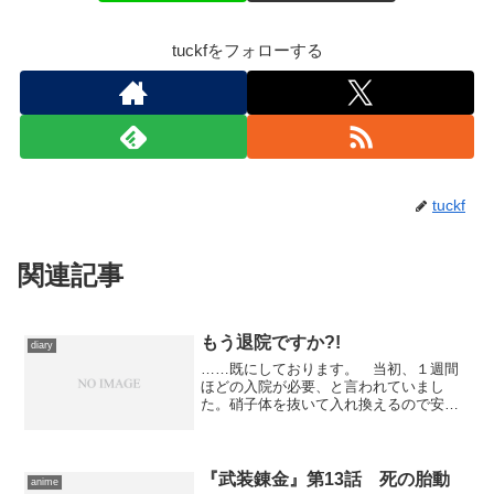
tuckfをフォローする
tuckf
関連記事
もう退院ですか?!
diary
……既にしております。 当初、１週間
ほどの入院が必要、と言われていまし
た。硝子体を抜いて入れ換えるので安定
するまで姿勢の保持が必要、とか、そう
でなくても安静が必要、などと事前に仕
入れた情報で脅かされていたのに、蓋を
開けてみたら、手術翌日のき...
『武装錬金』第13話 死の胎動
anime