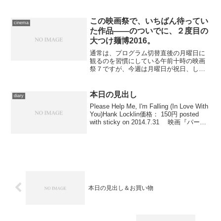
の商品を含むブログ (2件) を見る チッ
ク・コリア初期の名盤より、攻...
この映画祭で、いちばん待ってい
cinema
た作品――のついでに、２度目の
大つけ麺博2016。
通常は、プログラム切替直後の月曜日に
観るのを習慣にしている午前十時の映画
祭７ですが、今週は月曜日が祝日、しか
も私自身、前日まで旅行に出ており、ヘ
トヘトの状態で観るにはちょっとしんど
い尺の作品でもあったので先送りにして
本日の見出し
diary
おりました。とはいえ、来...
Please Help Me, I'm Falling (In Love With
You)Hank Locklin価格： 150円 posted
with sticky on 2014.7.31 映画『パーフ
ェクト ワールド』劇中で使用...
本日の見出し＆お買い物