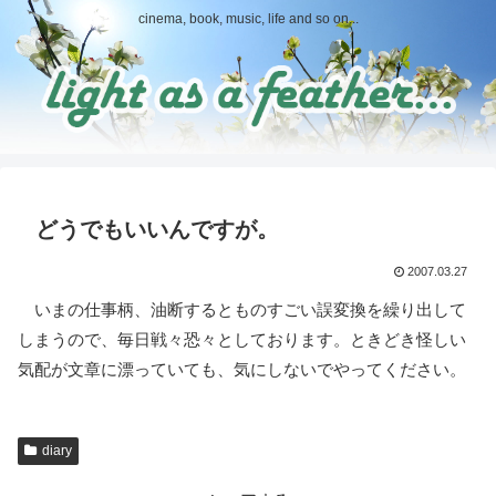
cinema, book, music, life and so on...
どうでもいいんですが。
2007.03.27
いまの仕事柄、油断するとものすごい誤変換を繰り出して
しまうので、毎日戦々恐々としております。ときどき怪しい
気配が文章に漂っていても、気にしないでやってください。
diary