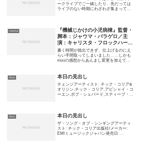
ークライブでご一緒したり、先だっては
ライブのない時期にわざわざ集まって怪
談を肴に飲んだ皆さんを私の家にお招き
して、怪奇映像などを愛でつつ怪談絡み
の話で盛りあがろう、というもの。何せ
私の家は広大な墓地が目と...
『機械じかけの小児病棟』監督・
cinema
脚本：ジャウマ・バラゲロ／主
演：キャリスタ・フロックハート
／配給：XANADEUX
書く時間が捻出できず、仕上げるのにえ
らい手間取ってしまいました……しかも
mixiの感想からあんまし変更を加えてま
せんがご勘弁を。「４階建ての１階まる
ごと潰すなんて、なんて豪気な。」から
どうぞ。だいたいあの流れだと、封印し
本日の見出し
diary
なきゃいけないところ...
チェンジアーティスト: チック・コリア&
オリジン,チック・コリア,アビシャイ・コ
ーエン,ボブ・シェパード,スティーブ・ウ
ィルソン,スティーブ・デイビス,アダム・
クルーズ出版社/メーカー: MCAビクター
発売日: 1999/05/21メディア...
本日の見出し
diary
ザ・ソング・オブ・シンギングアーティ
スト: チック・コリア出版社/メーカー:
EMIミュージックジャパン発売日:
2009/09/16メディア: CD クリック: 1回こ