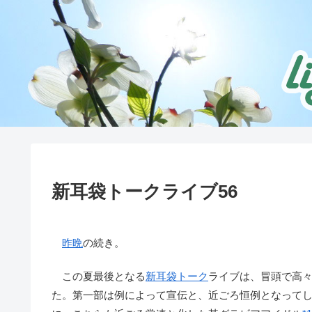
新耳袋トークライブ56
昨晩
の続き。
この夏最後となる
新耳袋
トーク
ライブは、冒頭で高
た。第一部は例によって宣伝と、近ごろ恒例となって