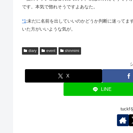
です。本気で惚れそうですよあなた。
*1
:
未だに名前を出していいのかどうか判断に迷ってま
いた方がいいような気が。
diary
event
shinmimi
X
LINE
tuc