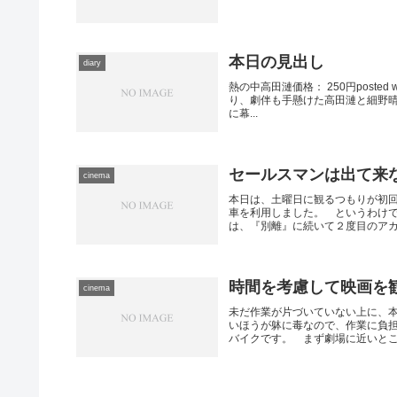
本日の見出し
diary
熱の中高田漣価格： 250円posted 
り、劇伴も手懸けた高田漣と細野
に幕...
セールスマンは出て来
cinema
本日は、土曜日に観るつもりが初
車を利用しました。 というわけで、
は、『別離』に続いて２度目のアカデ
時間を考慮して映画を
cinema
未だ作業が片づいていない上に、
いほうが躰に毒なので、作業に負
バイクです。 まず劇場に近いところ