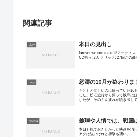
関連記事
本日の見出し
diary
forever we can make it!アー
CD購入: 2人 クリック: 27回この商
怒濤の10月が終わりま
diary
もともと忙しいのは解っていた10
した。松江旅行から帰って以降は
したが、そのぶん疲れが噴き出してき
義理や人情では、戦国
cinema
本日も観ておきたかった映画を消化
アクは強いけれど衝撃も凄い。