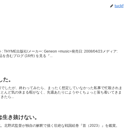
tuckf
ティスト: THYME出版社/メーカー: Geneon =music=発売日: 2008/04/23メディア:
品を含むブログ (16件) を見る『...
した。
月でしたが、終わってみたら、まったく想定していなかった私事で忙殺されま
ほとんど気の休まる暇がなく、先週あたりにようやくちょっと落ち着いてきま
たら...
は生き抜けない。
。北野武監督が独自の解釈で描く壮絶な戦国絵巻『首（2023）』を鑑賞。