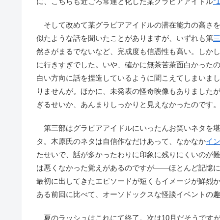
に、こちらも近ごろ常連と化した某グラビアアイドル
*1
そして改めて某グラビアアイドルの潜在能力の高さを
似たような話を聞いたことがありますが、いずれも第
然さがまるでないなど、完成度も信憑性も高い。しか
に行きすぎでした。いや、確かに無茶苦茶面白かった
白い方向に話を捏造しているように聞こえてしまいま
りませんが。ほかに、未発表の怪奇映像もありました
ぎるせいか、あんまりしっかりと見えなかったのです
第三部はグラビアアイドルにいったんお笑いネタを堪
タ。木原氏のネタは自信作なだけあって、なかなか
イ
たせいで、話が多かったわりに印象に残りにくいのが
は悪くなかった覚えがあるのですが――ほとんど記憶
最初に出してきたエピソードが短くもイメージが鮮烈
ある前回に比べて、オーソドックスな怪談イベントの
夏のラッシュはこれにて終了。次は10月だそうです