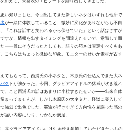
を加えて、未発表のエピソードを繰り出してきました。
思い知りました。今回出してきた新しいネタはいずれも他所で
三者
が一緒に体験していること、微妙に変化がありながらも不自
し、「これは話すと笑われるから伏せていた」という話はさすが
のですが、情報を出すタイミングを間違えたせいで、意識して面
した――仮にそうだったとしても、語りの巧さは否定すべくもあ
が、こちらはちょっと微妙な印象。モニターのせいか素材が古す
。
えてもらって、西浦氏の小ネタと、木原氏の仕込んできた大ネ
ンパク
トが強かった。今回、グラビアアイドルの猛威が吹き荒れ
難で、こと西浦氏の話はあまりに小粒すぎたせいか――出来自体
に留まってませんが、しかし木原氏の大ネタと、怪談に突入して
かつ強烈で出色でした。実験が行きすぎて方向性を見誤った感の
趣が強い内容になり、なかなか満足。
が、某グラビアアイドルには引き続き参加していただきたいもの