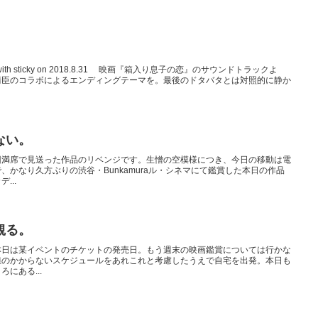
with sticky on 2018.8.31 映画『箱入り息子の恋』のサウンドトラックよ
晴臣のコラボによるエンディングテーマを。最後のドタバタとは対照的に静か
ない。
回満席で見送った作品のリベンジです。生憎の空模様につき、今日の移動は電
かなり久方ぶりの渋谷・Bunkamuraル・シネマにて鑑賞した本日の作品
...
観る。
本日は某イベントのチケットの発売日。もう週末の映画鑑賞については行かな
担のかからないスケジュールをあれこれと考慮したうえで自宅を出発。本日も
にある...