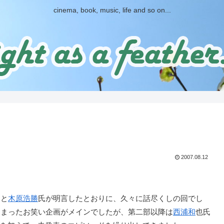
cinema, book, music, life and so on...
2007.08.12
々と
木原浩勝
氏が明言したとおりに、久々に話尽くしの回でし
しまったお笑い企画がメインでしたが、第二部以降は
西浦和
也氏