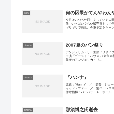
何の因果かてんやわん
diary
今日はいつも外回りをしている人
前中いっぱいぐらい留守番をして何
ギリギリで発覚。今更予定をキャンセ
2007夏のパン祭り
cinema
アンジェリカ・リー主演『リサイクル
主演『ゴースト・ハウス』(東宝東
前者のアンジェリカ・リ...
『ハンナ』
cinema
原題：“Hanna” ／ 監督：ジ
ィッド・ファー ／ 製作：レス
作総指揮：バーバラ・Ａ・ホール .
那須博之氏逝去
cinema