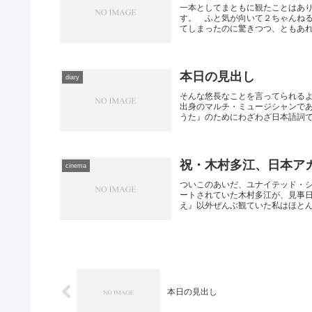
一本としてまともに観たことはあ
す。 ふと気が向いて２ちゃんね
てしまったのに驚きつつ、ともあれご
本日の見出し
diary
そんな悠長なことを言ってられる
出身のマルチ・ミュージシャンで
うた』のためにわざわざ日本語詞で歌
祝・木村多江、日本ア
cinema
ついこのあいだ、ユナイテッド・
ートされていた木村多江が、見事
え』以外ぜんぶ観ていた私はほとんど
本日の見出し