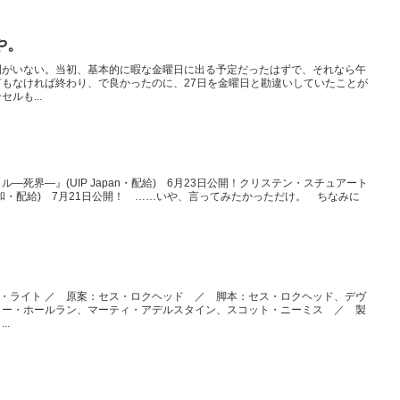
や。
間がいない。当初、基本的に暇な金曜日に出る予定だったはずで、それなら午
もなければ終わり、で良かったのに、27日を金曜日と勘違いしていたことが
ルも...
―死界―』(UIP Japan・配給) 6月23日公開！クリステン・スチュアート
和・配給) 7月21日公開！ ……いや、言ってみたかっただけ。 ちなみに
ョー・ライト ／ 原案：セス・ロクヘッド ／ 脚本：セス・ロクヘッド、デヴ
リー・ホールラン、マーティ・アデルスタイン、スコット・ニーミス ／ 製
..