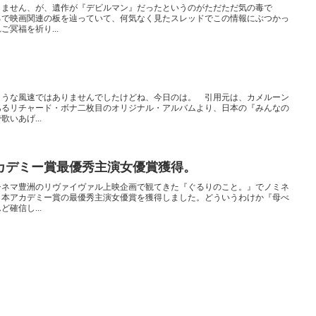
りません、が、遺作が『デビルマン』だったというのがただただ気の毒で
るで映画関連の板を辿っていて、何気なく見たスレッドでこの情報にぶつかっ
冥福を祈り...
ような風速ではありませんでしたけどね、今日のは。 引用元は、カメルーン
あるリチャード・ボナ二枚目のオリジナル・アルバムより、日本の『みんなの
いあげ...
カデミー賞最優秀主演女優賞獲得。
シネマ豊洲のリヴァイヴァル上映企画で観てきた『ぐるりのこと。』でノミネ
日本アカデミー賞の最優秀主演女優賞を獲得しました。どういうわけか『母べ
確信し...