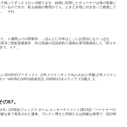
親子揃ってずっとコロンボ観てます。録画に利用したチューナーは母の部屋に
観ているのですが、私も録画の整理がてら、ときどき母に付き合って鑑賞して
 それ...
した。１週間ぶりの西新井……ほんとに今年はここにお世話になりっぱな
滝田洋二郎監督最新作、矢口高雄の伝説的釣り漫画を実写映画化した『釣りキ
で、ＶＦ...
い(DVD付)アーティスト: 少年メリケンサック/ねらわれた学園,少年メリケン
P,INC(VAP)(M)発売日: 2009/01/14メディア: CD購入: 3...
その67。
1 Vol.8』(20世紀フォックス ホーム エンターテイメント)第15話『パートナーの
無惨な姿で発見された遺体。ブレナン博士と同僚たちは的確な推理で、犯行時