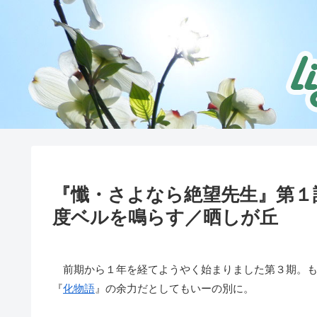
『懺・さよなら絶望先生』第１
度ベルを鳴らす／晒しが丘
前期から１年を経てようやく始まりました第３期。も
『
化物語
』の余力だとしてもいーの別に。