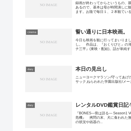
録画が終わってからというもの、
あるので、基本は母が時間潰しに
ます。お陰で毎日１、２本観ている。
誓い通りに日本映画。
cinema
今日も映画を観に行ってまいりま
し。 作品は、『おくりびと』の
チ三平』(東映・配給)。話が単純すぎ
本日の見出し
diary
ニューヨークマラソン/守ってあげた
サック,ねらわれた学園出版社/メーカー: VA
レンタルDVD鑑賞日記
diary
『BONES―骨は語る― Season
危機』 拷問の末、犬に食われた
の状況や凶器の...