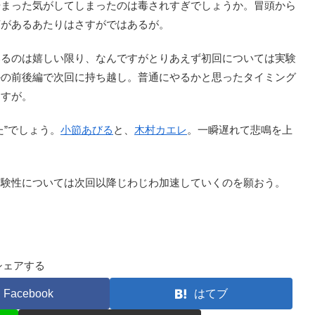
まった気がしてしまったのは毒されすぎでしょうか。冒頭から
言があるあたりはさすがではあるが。
るのは嬉しい限り、なんですがとりあえず初回については実験
かの前後編で次回に持ち越し。普通にやるかと思ったタイミング
ますが。
た”でしょう。
小節あびる
と、
木村カエレ
。一瞬遅れて悲鳴を上
験性については次回以降じわじわ加速していくのを願おう。
シェアする
Facebook
はてブ