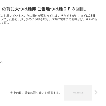
、の前に大つけ麺博 ご当地つけ麺ＧＰ３回目。
（これ書いているあいだに日付が変わってしまいそうですが）、まずは18日
アップしたあと、少し多めに仮眠を取り、夕方に電車にてお出かけ。今回の新
百...
ン』
七夕の日、運命の巡り逢いを鑑賞する。