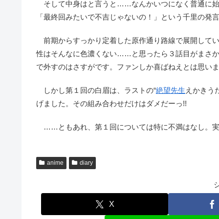
そして中身はと言うと……なんかいつになく普通に始
「最終回みたいで不吉じゃないの！」という千里の発
前期からすっかり定着した原作通り路線で展開してい
性はそんなに色濃くない……と思ったら３話目がまさ
で外すのはさすがです。ファンしか喜ばねえとは思い
しかし第１回の白眉は、ラストの“
絶望先生
えかきう
げました。その組み合わせだけはダメだーっ!!
……ともあれ、第１回については特に不満はなし。実
anime
diary
X