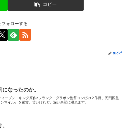
コピー
kfをフォローする
tuckf
刑になったのか。
ティーブン・キング原作×フランク・ダラボン監督コンビの２作目、死刑囚監
ーンマイル』を鑑賞。苦いけれど、深い余韻に浸れます。
け。