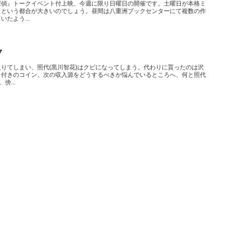
探偵』トークイベント付上映、今週に限り日曜日の開催です。土曜日が本格ミ
、という都合が大きいのでしょう。昼間は八重洲ブックセンターにて複数の作
たよう...
７
りてしまい、照代(黒川智花)はクビになってしまう。代わりに貰ったのは沢
く付きのコイン。次の収入源をどうするべきか悩んでいるところへ、何と照代
傍...