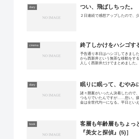
つい、飛ばしちった。
diary
２日連続で感想アップしたので、
終了しかけをハシゴす
cinema
予告通り本日はハシゴしてきまし
から西新井という無茶な移動をす
人しく西新井だけでまとめました。昼
眠りに眠って、むやみ
diary
諸々懸案がいったん決着したので
つもりでいたんですが……怠い。
金は全世代均一になる。平日といえど
客層も年齢層もちょっ
book
『美女と探偵』(5)］