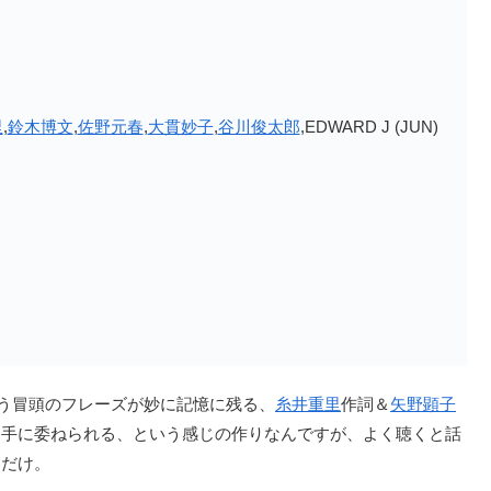
里
,
鈴木博文
,
佐野元春
,
大貫妙子
,
谷川俊太郎
,EDWARD J (JUN)
いう冒頭のフレーズが妙に記憶に残る、
糸井重里
作詞＆
矢野顕子
き手に委ねられる、という感じの作りなんですが、よく聴くと話
ただけ。