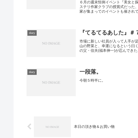
６月の週末恒例イベント『美女と
ステリ作家クラブの授賞式だった
家が集まってのイベントも催されてい
『てるてるあした』＃
diary
市場に新しい社員が入って人手が足
山の野菜と、幸運になるという曰
の父・信夫(福本伸一)が忍んできた。
一段落。
diary
今朝５時半に。
本日の頂き物＆お買い物