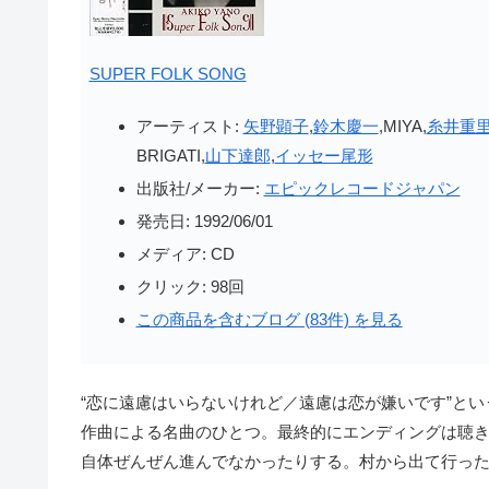
SUPER FOLK SONG
アーティスト:
矢野顕子
,
鈴木慶一
,MIYA,
糸井重
BRIGATI,
山下達郎
,
イッセー尾形
出版社/メーカー:
エピックレコードジャパン
発売日:
1992/06/01
メディア:
CD
クリック
: 98回
この商品を含むブログ (83件) を見る
“恋に遠慮はいらないけれど／遠慮は恋が嫌いです”と
作曲による名曲のひとつ。最終的にエンディングは聴
自体ぜんぜん進んでなかったりする。村から出て行っ