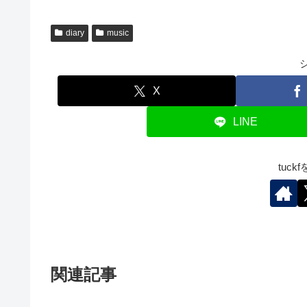
diary
music
X
LINE
tuc
関連記事