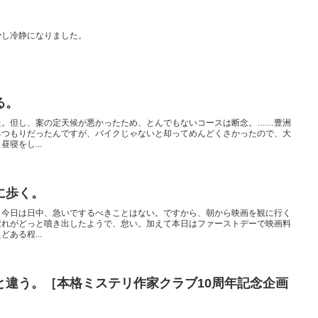
少し冷静になりました。
る。
た。但し、案の定天候が悪かったため、とんでもないコースは断念。……豊洲
るつもりだったんですが、バイクじゃないと却ってめんどくさかったので、大
寝をし...
に歩く。
、今日は日中、急いでするべきことはない。ですから、朝から映画を観に行く
疲れがどっと噴き出したようで、怠い。加えて本日はファーストデーで映画料
ある程...
と違う。［本格ミステリ作家クラブ10周年記念企画