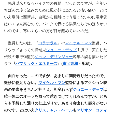
先月以来となるバイクでの移動、だったのですが、今年い
ちばんの冷え込みのために風が顔に当たると痛い痛い。とは
いえ場所は西新井、自宅から距離はそう遠くないのに電車賃
はいくぶん嵩むので、バイクで行ける陽気ならそのほうがい
いのです。寒いくらいの方が目が醒めていいのだ。
鑑賞したのは、『
コラテラル
』の
マイケル・マン
監督、ハ
リウッドきっての異端児
ジョニー・デップ
主演で、実在した
伝説の銀行強盗犯
ジョン・デリンジャー
晩年の姿を描いたド
ラマ
『
パブリック・エネミーズ
』(
東宝東和
・配給)。
面白かった……のですが、あまりに期待通りだったので、
微妙に物足りない。
マイケル・マン
監督によるアクション映
画の要素をきちんと押さえ、相変わらず
ジョニー・デップ
は
唯一無二のオーラを放って惹きつけてくれるんですが、どち
らも予想した通りの仕上がりで、あまり突出した部分がない
のです。とはいえ
クリスチャン・ベール
も
マリオン・コティ