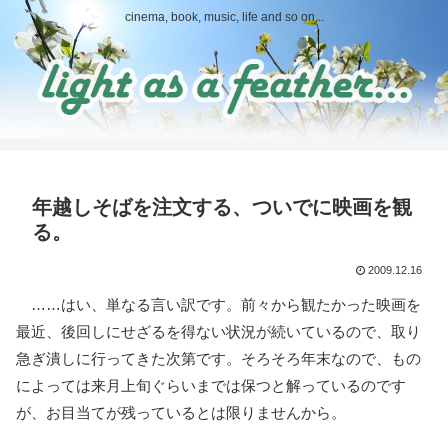
cinema, book, music, life and so on...
年越しそばを注文する、ついでに映画を観
る。
2009.12.16
……はい、単なる言い訳です。前々から観たかった映画を
最近、後回しにせざるを得ない状況が続いているので、取り
急ぎ潰しに行ってきた次第です。そろそろ年末なので、もの
によっては来月上旬ぐらいまでは保つと解っているのです
が、お目当てが残っているとは限りませんから。