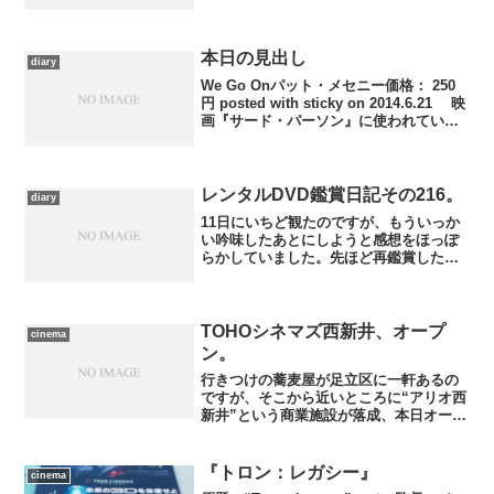
本日の見出し
diary
We Go Onパット・メセニー価格： 250
円 posted with sticky on 2014.6.21 映
画『サード・パーソン』に使われていた
曲を……と思って色々調べてみました
が、どーもピンと来なかったり、リンク
しやすい曲がなか...
レンタルDVD鑑賞日記その216。
diary
11日にいちど観たのですが、もういっか
い吟味したあとにしようと感想をほっぽ
らかしていました。先ほど再鑑賞したの
で、また先送りにしてしまう前にざっ
と。『怨霊映像 炎篇』(MAGICAL) ……
うーん、どんどん駄目になっていく。最
初の１本はけっ...
TOHOシネマズ西新井、オープ
cinema
ン。
行きつけの蕎麦屋が足立区に一軒あるの
ですが、そこから近いところに“アリオ西
新井”という商業施設が落成、本日オープ
ンとなりました。この４階と５階、駐車
場に隣接する形で、TOHOシネマズが入
っているのです。しばらく前に行きつけ
『トロン：レガシー』
cinema
の蕎麦屋の定休日が...