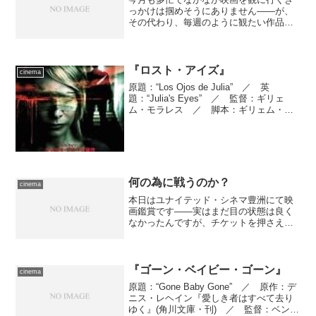
っかけは掴めそうにありません――が、
その代わり、毎週のように観たい作品が
公開されるので、もともと優先するつも
りだった作品だけは公開日に拾っておき
たい。そんなわけで、久々に２日連続で
映画館へ。但し今度は西新...
『ロスト・アイズ』
cinema
原題：“Los Ojos de Julia” ／ 英
題：“Julia's Eyes” ／ 監督：ギリェ
ム・モラレス ／ 脚本：ギリェム・モ
ラレス、オリオル・パウロ ／ 製作：
ギレルモ・デル・トロ、ホアキン・パド
ロ、マル・タルガローナ ／ 撮...
何の為に戦うのか？
cinema
本日はユナイテッド・シネマ豊洲にて映
画鑑賞です――実はまだ目の状態は良く
なかったんですが、チケットを押さえち
ゃったから仕方ない。それに、昨日の日
中に比べるとだいぶ改善して、とりあえ
ず日常生活はなんとかなりそうなの
で……それでも可能な限り安全...
『ゴーン・ベイビー・ゴーン』
cinema
原題：“Gone Baby Gone” ／ 原作：デ
ニス・レヘイン『愛しき者はすべて去り
ゆく』(角川文庫・刊) ／ 監督：ベン・