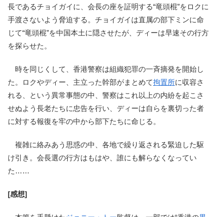
長であるチョイガイに、会長の座を証明する“竜頭棍”をロクに
手渡さないよう脅迫する。チョイガイは直属の部下ミンに命
じて“竜頭棍”を中国本土に隠させたが、ディーは早速その行方
を探らせた。
時を同じくして、香港警察は組織犯罪の一斉摘発を開始し
た。ロクやディー、主立った幹部がまとめて
拘置所
に収容さ
れる、という異常事態の中、警察はこれ以上の内紛を起こさ
せぬよう長老たちに忠告を行い、ディーは自らを裏切った者
に対する報復を牢の中から部下たちに命じる。
複雑に絡みあう思惑の中、各地で繰り返される緊迫した駆
け引き。会長選の行方はもはや、誰にも解らなくなってい
た……
[感想]