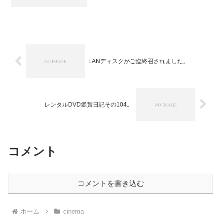
アフレック ／ 脚本：ベン・アフレッ
ク、アーロン・ストッカード ／ 製
作：アラン・ラッドJr.、ダン・リスナ
ー、...
LANディスクがご臨終召されました。
レンタルDVD鑑賞日記その104。
コメント
コメントを書き込む
ホーム
cinema