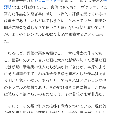
本篇を手懸けた
ジョニー・トー
監督は、一部では“香港の
黒
澤明
”とまで呼ばれている。真偽はさておき、ヴァラエティに
富んだ作品を矢継ぎ早に撮り、世界的に評価を受けているの
は事実であり、いちど観ておきたい、と思っていた。劇場公
開時に機会を逃しがちで長いこと縁がない状態が続いていた
が、ようやくレンタルDVDにて初めて鑑賞することが出来
た。
なるほど、評価の高さも頷ける、非常に骨太の作りであ
る。世界中のアクション映画に大きな影響を与えた香港映画
では頻繁に暗黒街の住人たちが描かれてきたが、本篇のよう
にその組織の中で行われる会長選挙を題材とした作品はあま
り聞いた覚えがない。あったとしてもそれはアクションや他
のトラブルの契機であり、その駆け引き自体に着目した作品
は恐らく本篇ぐらいのものだろう。その着想がまず非凡だ。
そして、その駆け引きの推移も意表をついている。現代的
な価値観を取り込み変容しながらも、未だに伝統が重んじら