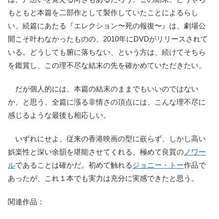
もともと本篇を二部作として製作していたことによるらし
い。続篇にあたる『エレクション〜死の報復〜』は、劇場公
開こそ叶わなかったものの、2010年にDVDがリリースされて
いる。どうしても腑に落ちない、という方は、続けてそちら
を鑑賞し、この理不尽な結末の先を確かめていただきたい。
だが個人的には、本篇の結末のままでもいいのではない
か、と思う。全篇に漲る非情さの頂点には、こんな理不尽に
感じるような最後も相応しい。
いずれにせよ、従来の香港映画の型に嵌らず、しかし高い
娯楽性と深い余韻を堪能させてくれる、極めて良質の
ノワー
ル
であることは確かだ。初めて触れる
ジョニー・トー
作品で
あったが、これ１本でも実力は充分に実感できたと思う。
関連作品：