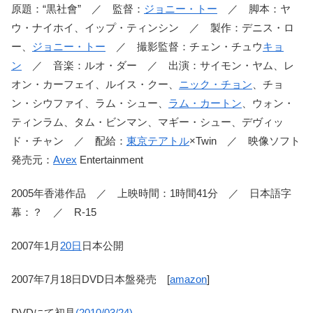
原題：“黒社會” ／ 監督：
ジョニー・トー
／ 脚本：ヤ
ウ・ナイホイ、イップ・ティンシン ／ 製作：デニス・ロ
ー、
ジョニー・トー
／ 撮影監督：チェン・チュウ
キョ
ン
／ 音楽：ルオ・ダー ／ 出演：サイモン・ヤム、レ
オン・カーフェイ、ルイス・クー、
ニック・チョン
、チョ
ン・シウファイ、ラム・シュー、
ラム・カートン
、ウォン・
ティンラム、タム・ビンマン、マギー・シュー、デヴィッ
ド・チャン ／ 配給：
東京テアトル
×Twin ／ 映像ソフト
発売元：
Avex
Entertainment
2005年香港作品 ／ 上映時間：1時間41分 ／ 日本語字
幕：？ ／ R-15
2007年1月
20日
日本公開
2007年7月18日DVD日本盤発売 [
amazon
]
DVDにて初見
(2010/03/24)