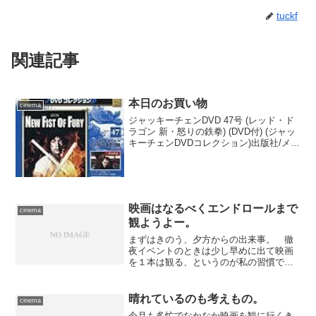
tuckf
関連記事
本日のお買い物
cinema
ジャッキーチェンDVD 47号 (レッド・ド
ラゴン 新・怒りの鉄拳) (DVD付) (ジャッ
キーチェンDVDコレクション)出版社/メー
カー: デアゴスティーニ・ジャパン発売
日: 2015/12/08メディア: 雑誌この商品を
含むブログ (1...
映画はなるべくエンドロールまで
cinema
観ようよー。
まずはきのう、夕方からの出来事。 徹
夜イベントのときは少し早めに出て映画
を１本は観る、というのが私の習慣で
す、がそれでも０時開場なのに18時ごろ
には新宿入りしていたのは我ながら早過
ぎる。ハシゴ、出来りゃしてもいいんで
晴れているのも考えもの。
cinema
すが、いまいち時間割がう...
今月も多忙でなかなか映画を観に行くき