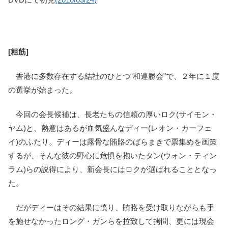
[粗筋]
香港に多数存在する結社のひとつ“和連勝会”で、２年に１度
の選挙が始まった。
今回の会長候補は、長老たちの信頼の厚いロク(サイモン・
ヤム)と、熱意はあるが血気盛んなディー(レオン・カーフェ
イ)のふたり。ディーは露骨な賄賂のばらまきで票集めを画策
するが、そんな彼の野心に危惧を抱いたタン(ウォン・ティン
ラム)らの説得により、新会長にはロクが選ばれることとなっ
た。
だがディーはその結果に憤り、賄賂を受け取りながらも手
を施せなかったロング・ガンらを拉致して拷問、更には現会