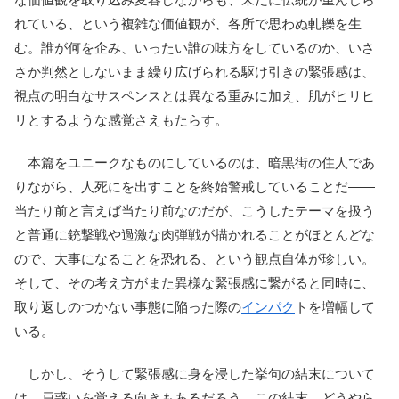
れている、という複雑な価値観が、各所で思わぬ軋轢を生
む。誰が何を企み、いったい誰の味方をしているのか、いさ
さか判然としないまま繰り広げられる駆け引きの緊張感は、
視点の明白なサスペンスとは異なる重みに加え、肌がヒリヒ
リとするような感覚さえもたらす。
本篇をユニークなものにしているのは、暗黒街の住人であ
りながら、人死にを出すことを終始警戒していることだ――
当たり前と言えば当たり前なのだが、こうしたテーマを扱う
と普通に銃撃戦や過激な肉弾戦が描かれることがほとんどな
ので、大事になることを恐れる、という観点自体が珍しい。
そして、その考え方がまた異様な緊張感に繋がると同時に、
取り返しのつかない事態に陥った際の
インパク
トを増幅して
いる。
しかし、そうして緊張感に身を浸した挙句の結末について
は、戸惑いを覚える向きもあるだろう。この結末、どうやら