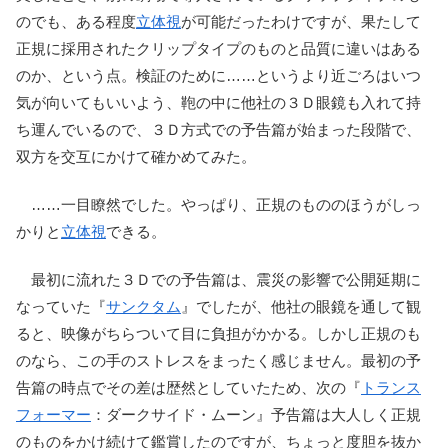
のでも、ある程度
立体視
が可能だったわけですが、果たして
正規に採用されたクリップタイプのものと品質に違いはある
のか、という点。検証のために……というより近ごろはいつ
気が向いてもいいよう、鞄の中に他社の３Ｄ眼鏡も入れて持
ち運んでいるので、３Ｄ方式での予告篇が始まった段階で、
双方を交互にかけて確かめてみた。
……一目瞭然でした。やっぱり、正規のもののほうがしっ
かりと
立体視
できる。
最初に流れた３Ｄでの予告篇は、震災の影響で公開延期に
なっていた『
サンクタム
』でしたが、他社の眼鏡を通して観
ると、映像がちらついて目に負担がかかる。しかし正規のも
のなら、この手のストレスをまったく感じません。最初の予
告篇の時点でその差は歴然としていたため、次の『
トランス
フォーマー
：ダークサイド・ムーン』予告篇は大人しく正規
のものをかけ続けて鑑賞したのですが、ちょっと度胆を抜か