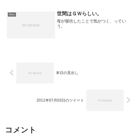
音：三上長七郎、下永尚 ／ 音楽：佐
藤勝 ／ 剣技指導：杉野嘉男 ／ 剣
技：久世竜 ／ 振付：金須...
世間はＧＷらしい。
diary
母が寝坊したことで気がつく、ってい
う。
本日の見出し
2011年07月03日のツイート
コメント