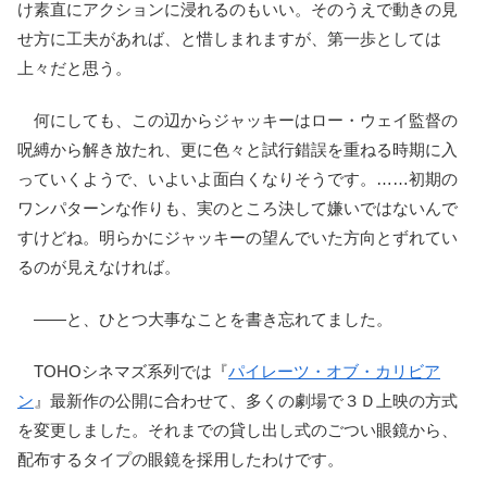
け素直にアクションに浸れるのもいい。そのうえで動きの見
せ方に工夫があれば、と惜しまれますが、第一歩としては
上々だと思う。
何にしても、この辺からジャッキーはロー・ウェイ監督の
呪縛から解き放たれ、更に色々と試行錯誤を重ねる時期に入
っていくようで、いよいよ面白くなりそうです。……初期の
ワンパターンな作りも、実のところ決して嫌いではないんで
すけどね。明らかにジャッキーの望んでいた方向とずれてい
るのが見えなければ。
――と、ひとつ大事なことを書き忘れてました。
TOHOシネマズ系列では『
パイレーツ・オブ・カリビア
ン
』最新作の公開に合わせて、多くの劇場で３Ｄ上映の方式
を変更しました。それまでの貸し出し式のごつい眼鏡から、
配布するタイプの眼鏡を採用したわけです。