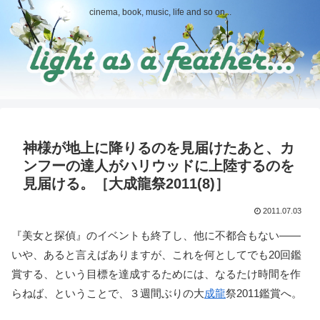
cinema, book, music, life and so on...
神様が地上に降りるのを見届けたあと、カ
ンフーの達人がハリウッドに上陸するのを
見届ける。［大成龍祭2011(8)］
2011.07.03
『美女と探偵』のイベントも終了し、他に不都合もない――
いや、あると言えばありますが、これを何としてでも20回鑑
賞する、という目標を達成するためには、なるたけ時間を作
らねば、ということで、３週間ぶりの大
成龍
祭2011鑑賞へ。