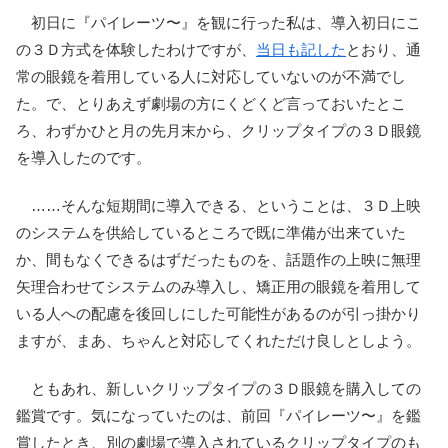
初日に『パイレーツ〜』を観に行った私は、導入初日にこ
の３Ｄ方式を体験したわけですが、
当日も記した
とおり、通
常の眼鏡を着用している人に対応していないのが不満でし
た。で、とりあえず劇場の方にくどくど言っておいたとこ
ろ、わずかひと月の先月末から、クリップタイプの３Ｄ眼鏡
を導入したのです。
……そんな短期間に導入できる、ということは、３Ｄ上映
のシステムを供給しているところで既に準備が出来ていた
か、間もなくできるはずだったものを、話題作の上映に無理
矢理合わせてシステムのみ導入し、矯正用の眼鏡を着用して
いる人への配慮を後回しにした可能性があるのが引っ掛かり
ますが、まあ、ちゃんと対応してくれただけ良しとしよう。
ともあれ、新しいクリップタイプの３Ｄ眼鏡を購入しての
鑑賞です。気になっていたのは、前回『パイレーツ〜』を鑑
賞したとき、別の劇場で導入されているクリップタイプのも