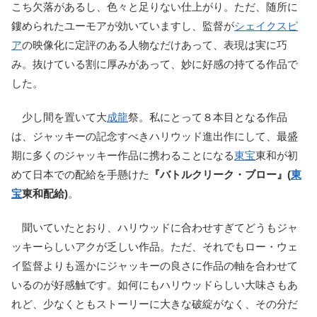
こち欠落があるし、色々と足りない仕上がり。ただ、随所に
鏤められたユーモアが効いていますし、監督が
シェイクスピ
ア
の映像化に定評のある人物なだけあって、表現は実に巧
み。抜けている割に厚みがあって、妙に好感の持てる作品で
した。
少し間を置いて大
成龍
祭。私にとって８本目となる作品
は、ジャッキーの記念すべきハリウッド進出作にして、最盛
期に多くのジャッキー作品に携わることになる
東宝
東和が初
めて日本での配給を手懸けた
『バトルクリーク・ブロー』(
東
宝
東和配給)
。
聞いていたとおり、ハリウッドに合わせすぎてどうもジャ
ッキーらしいアクが乏しい作品。ただ、それでもロー・ウェ
イ監督よりも遥かにジャッキーの良さに作品の軸を合わせて
いるのが好感触です。如何にもハリウッドらしい大味さもあ
れど、少なくともストーリーに大きな破綻がなく、その分だ