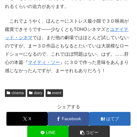
れるくらいの迫力があります。
これでようやく、ほんとーにストレス最小限で３Ｄ映画が
鑑賞できそうです――少なくともTOHOシネマズと
ユナイテ
ッド・シネマ
では。まだ他の劇場ではほとんど試していない
のですが、まー３Ｄ作品ともなるとたいていは大規模なロー
ドショーになるので、これでほぼ問題はない、はず。……肝
心の本篇『
マイティ・ソー
』に３Ｄで作った意味をあんまり
感じなかったんですが、まーそれもありだろう！
cinema
diary
event
シェアする
X
Facebook
はてブ
LINE
コピー