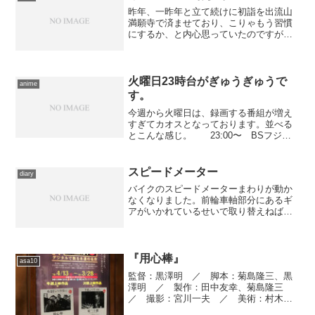
昨年、一昨年と立て続けに初詣を出流山
満願寺で済ませており、こりゃもう習慣
にするか、と内心思っていたのですが、
今年はある事情から先送りにしておりま
した。その理由というのが、左の写真
――うちの親が、車を換えたのです、ミ
ッチーの見えないAIRWA...
火曜日23時台がぎゅうぎゅうで
anime
す。
今週から火曜日は、録画する番組が増え
すぎてカオスとなっております。並べる
とこんな感じ。 23:00〜 BSフジ
『世田谷ベース』 23:00〜 MXテレ
ビ『アホガール』 23:00〜 テレ玉
『いろはに千鳥』 23:15〜 テレビ朝
スピードメーター
diary
日『...
バイクのスピードメーターまわりが動か
なくなりました。前輪車軸部分にあるギ
アがいかれているせいで取り替えねばな
らないということなのですが、ギアは明
日までに届くけれど同時に錆びついて重
くなっているケーブルも変えた方がいい
のにそちらは29日着にな...
『用心棒』
asa10
監督：黒澤明 ／ 脚本：菊島隆三、黒
澤明 ／ 製作：田中友幸、菊島隆三
／ 撮影：宮川一夫 ／ 美術：村木与
四郎 ／ 照明：石井長四郎 ／ 録