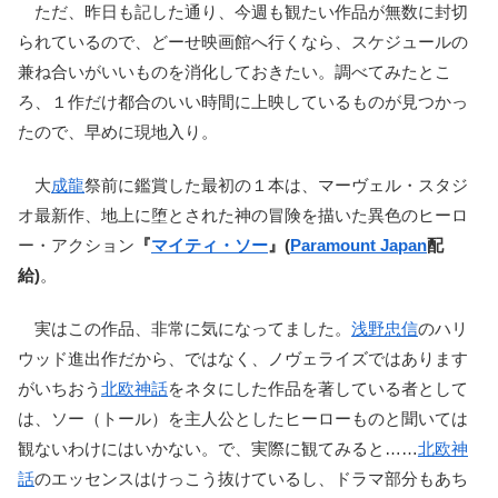
ただ、昨日も記した通り、今週も観たい作品が無数に封切
られているので、どーせ映画館へ行くなら、スケジュールの
兼ね合いがいいものを消化しておきたい。調べてみたとこ
ろ、１作だけ都合のいい時間に上映しているものが見つかっ
たので、早めに現地入り。
大
成龍
祭前に鑑賞した最初の１本は、マーヴェル・スタジ
オ最新作、地上に堕とされた神の冒険を描いた異色のヒーロ
ー・アクション
『
マイティ・ソー
』(
Paramount Japan
配
給)
。
実はこの作品、非常に気になってました。
浅野忠信
のハリ
ウッド進出作だから、ではなく、ノヴェライズではあります
がいちおう
北欧神話
をネタにした作品を著している者として
は、ソー（トール）を主人公としたヒーローものと聞いては
観ないわけにはいかない。で、実際に観てみると……
北欧神
話
のエッセンスはけっこう抜けているし、ドラマ部分もあち