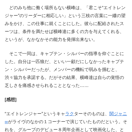
どのみち他に働く場所もない横峰は、「君こそ“エイトレン
ジャー”のリーダーに相応しい」という三枝の言葉に一縷の望
みをかけ、この仕事に就くことにした。彼らに配給されたス
ーツは、条件を満たせば横峰達に多くの力を与えてくれる、
というが、なかなかその能力を発揮出来ない。
そこで一同は、キャプテン・シルバーの指導を仰ぐことに
した。自分は一匹狼だ、といい一顧だにしなかったキャプテ
ン・シルバーだったが、メンバーの機転で弱みを掴むと、
渋々協力を承諾する。だがその結果、横峰達は自らの覚悟の
乏しさを痛感させられることとなった……
[感想]
“エイトレンジャー”というキャ
ラク
ターそのものは、
関ジャニ
∞
がライヴのなかの１コーナーで演じていたものだという。そ
れを、グループのデビュー８周年企画として映画化した、と