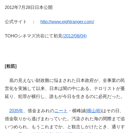
2012年7月28日日本公開
公式サイト ：
http://www.eightranger.com/
TOHOシネマズ渋谷にて初見
(2012/08/04)
[粗筋]
底の見えない財政難に悩まされた日本政府が、全事業の民
営化を実施して以来、日本は闇の中にある。テロリストが蔓
延り、犯罪が横行し、誰もが今日を生きるのに必死だった。
2035年
、借金まみれの
ニート
・横峰誠(
横山裕
)はその日、
借金取りから逃げまわっていた。汚染された海の間際まで追
いつめられ、もうこれまでか、と観念しかけたとき、通りす