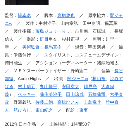
監督：
堤幸彦
／ 脚本：
高橋悠也
／ 原案協力：
関ジャ
ニ∞
／ 製作：中村浩子、山内章弘、田中良明、福冨薫
／ 製作指揮：
藤島ジュリーＫ
．、市川南、石橋誠一、長坂
信人 ／ 撮影：
斑目
重友、杉村正視 ／ 照明：川里一
幸 ／
美術監督
：
相馬直樹
／ 録音：鴇田満男 ／ 編
集：伊藤伸行 ／ スタイリスト、コスチュームデザイン：
袴田能生 ／ アクションコーディネーター：諸鍛冶裕太
／ ＶＦＸスーパーヴァイザー：野崎宏二 ／ 音楽：
長谷
部徹
、Audio Highs ／ 出演：
関ジャニ∞
（
横山裕
、
渋谷す
ばる
、
村上信五
、
丸山隆平
、
安田章大
、
錦戸亮
、
大倉忠
義
）、
ベッキー
、
蓮佛美沙子
、
田山涼成
、
石橋蓮司
、
六平直
政
、野添義弘、
佐藤二朗
、
高橋ひとみ
、
上島竜兵
、
竹中直
人
、
舘ひろし
、
東山紀之
／ 配給：
東宝
2012年日本作品 ／ 上映時間：1時間50分