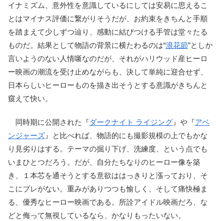
イナミズム、意外性を意識しているにしては安易に思えるこ
とはマイナス評価に繋がりそうだが、お約束をきちんと手順
を踏まえて少しずつ辿り、感動に結びつける手管は堂々たる
ものだ。結果として物語の背景に横たわるのは“
浪花節
”としか
言いようのない人情噺なのだが、それがハリウッド産ヒーロ
ー映画の潮流を受け止めながらも、決して単純に迎合せず、
日本らしいヒーローものを描き出そうとする意識がきちんと
窺えて快い。
同時期に公開された『
ダークナイト ライジング
』や『
アベ
ンジャーズ
』と比べれば、物語的にも撮影規模の上でもかな
り見劣りはする。テーマの掘り下げ、洗練度、という点でも
いまひとつだろう。だが、自分たちなりのヒーロー像を築
き、１本芯を通そうとする意欲ははっきりと漲っており、そ
こにブレがない。重みがありつつも愉しく、そして痛快極ま
る、優秀なヒーロー映画である。所詮アイドル映画だろ、な
どと侮って無視しているなら、かなりもったいない。