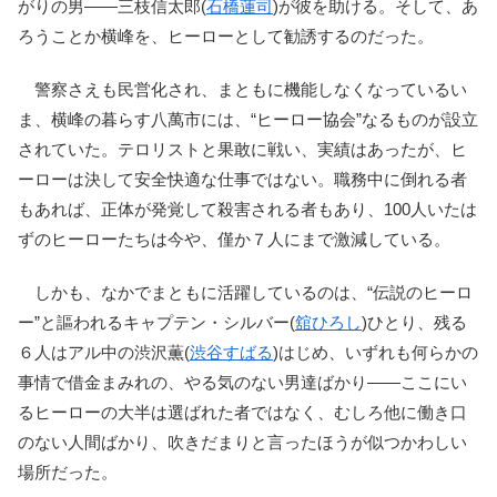
がりの男――三枝信太郎(
石橋蓮司
)が彼を助ける。そして、あ
ろうことか横峰を、ヒーローとして勧誘するのだった。
警察さえも民営化され、まともに機能しなくなっているい
ま、横峰の暮らす八萬市には、“ヒーロー協会”なるものが設立
されていた。テロリストと果敢に戦い、実績はあったが、ヒ
ーローは決して安全快適な仕事ではない。職務中に倒れる者
もあれば、正体が発覚して殺害される者もあり、100人いたは
ずのヒーローたちは今や、僅か７人にまで激減している。
しかも、なかでまともに活躍しているのは、“伝説のヒーロ
ー”と謳われるキャプテン・シルバー(
舘ひろし
)ひとり、残る
６人はアル中の渋沢薫(
渋谷すばる
)はじめ、いずれも何らかの
事情で借金まみれの、やる気のない男達ばかり――ここにい
るヒーローの大半は選ばれた者ではなく、むしろ他に働き口
のない人間ばかり、吹きだまりと言ったほうが似つかわしい
場所だった。