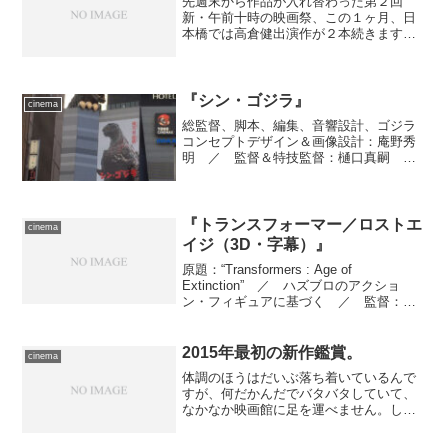
先週末から作品が入れ替わった第２回
新・午前十時の映画祭、この１ヶ月、日
本橋では高倉健出演作が２本続きます。
機会を逃さないうちに１本目を鑑賞する
べく、TOHOシネマズ日本橋へ。 作品
は、この時点で『エイリアン』『ブレー
ドランナー』を発表してい...
『シン・ゴジラ』
cinema
総監督、脚本、編集、音響設計、ゴジラ
コンセプトデザイン＆画像設計：庵野秀
明 ／ 監督＆特技監督：樋口真嗣
／ 准監督＆特技総括：尾上克郎 ／
製作：市川南 ／ 撮影：山田康介
／ 照明：川邊隆之 ／ 美術：林田裕
至、佐久島依里 ／ 編集＆Ｖ...
『トランスフォーマー／ロストエ
cinema
イジ（3D・字幕）』
原題：“Transformers : Age of
Extinction” ／ ハズブロのアクショ
ン・フィギュアに基づく ／ 監督：マ
イケル・ベイ ／ 脚本：アーレン・ク
ルーガー ／ 製作：ドン・マーフィ、
トム・デサント、ロレンツォ・ディ・...
2015年最初の新作鑑賞。
cinema
体調のほうはだいぶ落ち着いているんで
すが、何だかんだでバタバタしていて、
なかなか映画館に足を運べません。しか
し、年末にも触れたように、これは絶対
に押さえねば、と思っていた作品をまだ