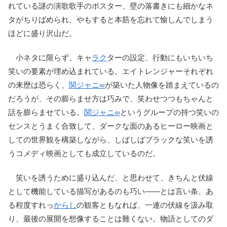
れている謎の演歌歌手のポスター、壁の落書きにも細かなネ
タがちりばめられ、やもすると本筋を忘れて愉しんでしまう
ほどに盛り沢山だ。
小ネタに限らず、キャ
ラク
ターの設定、行動にもいちいち
笑いの要素が埋め込まれている。エイトレンジャーそれぞれ
の来歴は恐らく、
関ジャニ∞
が築いた人物像を踏まえているの
だろうが、その膨らませ方は巧みで、笑わせつつもちゃんと
話を膨らませている。
関ジャニ∞
というグループの持つ笑いの
センスとうまく合致して、ダークな面のあるヒーロー映画と
しての世界観を構築しながら、しばしばブラックな笑いを誘
うコメディ映画としても成立しているのだ。
笑いを誘うために盛り込んだ、と思わせて、きちんと伏線
として機能している描写があるのも巧い――とは言い条、あ
る程度すれっ
からし
の観客ともなれば、一連の伏線を汲み取
り、最後の展開を想像することは難くない。物語としてのダ