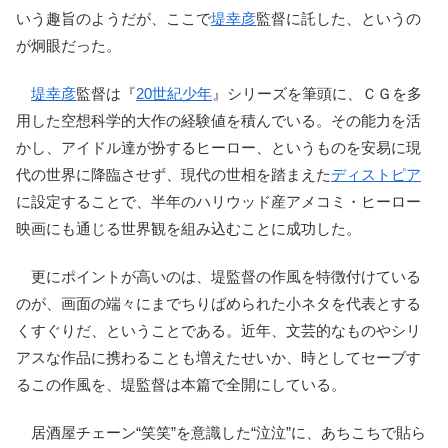
いう趣旨のようだが、ここで
堤幸彦
監督に託した、というの
が炯眼だった。
堤幸彦
監督は『
20世紀少年
』シリーズを筆頭に、ＣＧを多
用した空想科学的大作の経験値を積んでいる。その能力を活
かし、アイドル達が扮するヒーロー、というものを安易に現
代の世界に降臨させず、現代の世相を踏まえた
ディストピア
に設定することで、半年のハリウッド産アメコミ・ヒーロー
映画にも通じる世界観を組み込むことに成功した。
更にポイントが高いのは、堤監督の作風を特徴付けている
のが、画面の端々にまでちりばめられた小ネタを代表とする
くすぐりだ、ということである。近年、文芸的なものやシリ
アスな作品に携わることも増えたせいか、時としてセーブす
るこの作風を、堤監督は本篇で全開にしている。
居酒屋チェーン“笑笑”を意識した“泣泣”に、あちこちで貼ら