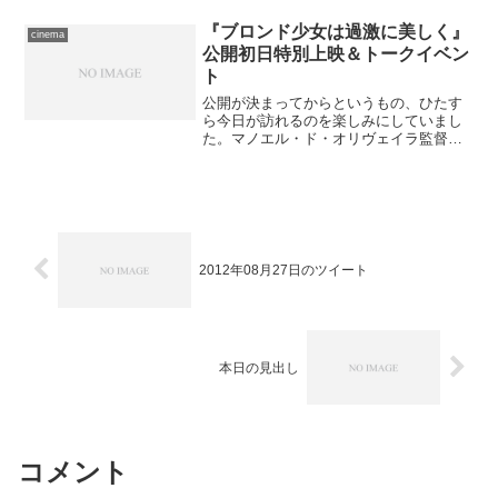
鑑賞していなかったり、そして金曜日か
らはふたたび封切りが始ま...
『ブロンド少女は過激に美しく』
cinema
公開初日特別上映＆トークイベン
ト
公開が決まってからというもの、ひたす
ら今日が訪れるのを楽しみにしていまし
た。マノエル・ド・オリヴェイラ監督の
最新作『ブロンド少女は過激に美しく』
(フランス映画社・配給)の初日特別イベン
ト付上映です。生憎の雨模様につき電車
で日比谷まで向かうこ...
2012年08月27日のツイート
本日の見出し
コメント