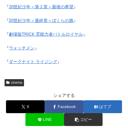
『
20世紀少年＜第２章＞最後の希望
』
『
20世紀少年＜最終章＞ぼくらの旗
』
『
劇場版TRICK 霊能力者バトルロイヤル
』
『
ウォッチメン
』
『
ダークナイト ライジング
』
cinema
シェアする
X
Facebook
はてブ
LINE
コピー