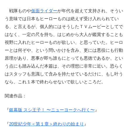
戦隊ものや
仮面ライダー
が年代を超えて支持され、そうい
う意味では日本もヒーローものは絶えず受け入れられてい
る、と言えるが、個人的にはそうしたＴＶムービーとしてで
はなく、一定の尺を持ち、はじめから大人が鑑賞することも
視野に入れたヒーローものが欲しい、と思っていた。ヒーロ
ーとは何ぞや、という問いかけを含み、更には悪役にも行動
原理があり、悪事が即ち誰もにとっても悪徳であるか、とい
う点にも踏み込んだ本篇は、その理想に非常に近い。恐らく
はスタッフも意識して含みを持たせているだけに、もし叶う
なら、これ１本で終わらせないで欲しいところだ。
関連作品：
『
銀幕版 スシ王子！ 〜ニューヨークへ行く〜
』
『
20世紀少年＜第１章＞終わりの始まり
』