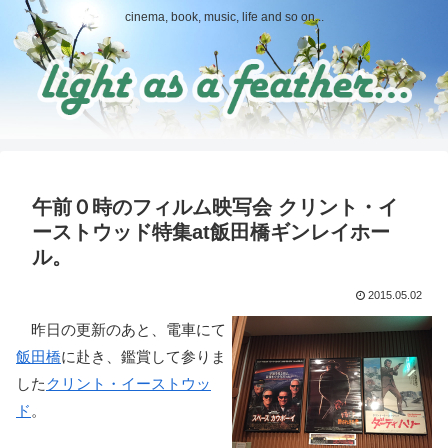
cinema, book, music, life and so on...
午前０時のフィルム映写会 クリント・イ
ーストウッド特集at飯田橋ギンレイホー
ル。
2015.05.02
昨日の更新のあと、電車にて
飯田橋
に赴き、鑑賞して参りま
した
クリント・イーストウッ
ド
。