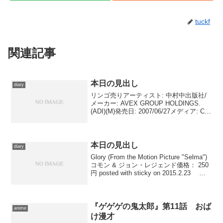
tuckf
関連記事
本日の見出し
diary
リンゴ売りアーティスト: 中村中出版社/
メーカー: AVEX GROUP HOLDINGS.
(ADI)(M)発売日: 2007/06/27メディア: CD
クリック: 1回この商品を含むブログ (5件)
を見る Coca Colaのキャンペ...
本日の見出し
diary
Glory (From the Motion Picture "Selma")
コモン & ジョン・レジェンド価格： 250
円 posted with sticky on 2015.2.23 第
87回アカデミー賞主題歌武門受賞曲で
す。『Se...
『ゲゲゲの鬼太郎』第11話 おば
anime
け漫才