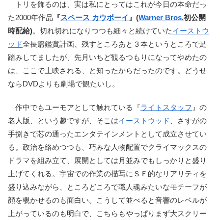
トリを飾るのは、実は私にとってはこれが今日の本命だっ
た2000年作品
『
スペース カウボーイ
』(
Warner Bros.
初公開
時配給)
。切れ切れになりつつも細々と続けていた
イーストウ
ッド
全長篇鑑賞計画、残すところあと３本というところで足
踏みしてましたが、先月いちど観るつもりになってやめたの
は、ここで上映される、と知ったからだったのです。どうせ
ならDVDよりも劇場で観たいし。
作中でもユーモアとして触れている『
ライトスタッフ
』の
老人版、という趣ですが、そこは
イーストウッド
、さすがの
手捌きで芯の通ったエンタテインメントとして成立させてい
る。政治を絡めつつも、巧みな人物配置でクライマックスの
ドラマを組み立て、展開としては月並みでもしっかりと盛り
上げてくれる。宇宙での作業の描写にＳＦ的なリアリティを
盛り込みながら、ところどころで職人魂みたいなモチーフが
顔を覗かせるのも面白い。こうして並べると音響のレベルが
上がっているのも明白で、こちらもやっぱりまず大スクリー