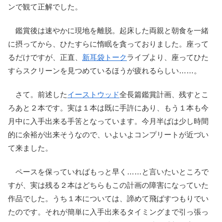
ンで観て正解でした。
鑑賞後は速やかに現地を離脱。起床した両親と朝食を一緒
に摂ってから、ひたすらに惰眠を貪っておりました。座って
るだけですが、正直、
新耳袋
トーク
ライブより、座ってひた
すらスクリーンを見つめているほうが疲れるらしい……。
さて。前述した
イーストウッド
全長篇鑑賞計画、残すとこ
ろあと２本です。実は１本は既に手許にあり、もう１本も今
月中に入手出来る手筈となっています。今月半ばは少し時間
的に余裕が出来そうなので、いよいよコンプリートが近づい
て来ました。
ペースを保っていればもっと早く……と言いたいところで
すが、実は残る２本はどちらもこの計画の障害になっていた
作品でした。うち１本については、諦めて飛ばすつもりでい
たのです。それが簡単に入手出来るタイミングまで引っ張っ