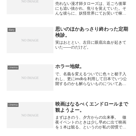
売れない漫才師タローズは、近ごろ後輩
にも追い抜かれ、焦りを覚えていた。そ
んな彼らに、妖怪世界にてお笑いで稼い
でいたが最近業績が落ちこんでいる白山
坊とねずみ男が目をつける。自分の力が
あれば売れっ子になれる、と唆して契約
思いのほかあっさり終わった定期
diary
を交わすが…… 話の内容...
検診。
実はおととい、左目に眼底出血が起きて
いた――のだけど。
ホラー地獄。
cinema
で、名義を変えるついでに色々と梃子入
れし、更にimdbを利用して日本でいつ公
開するのかも解らないものについてあれ
これと調べていて、……気づくとえらい
ことになっていた。The Grudge 2Ju-on :
The Grudge 3Paras...
映画はなるべくエンドロールまで
cinema
観ようよー。
まずはきのう、夕方からの出来事。 徹
夜イベントのときは少し早めに出て映画
を１本は観る、というのが私の習慣で
す、がそれでも０時開場なのに18時ごろ