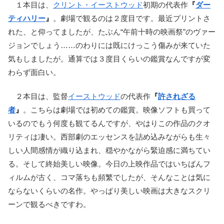
１本目は、
クリント・イーストウッド
初期の代表作
『
ダー
ティハリー
』
。劇場で観るのは２度目です。最近プリントさ
れた、と仰ってましたが、たぶん“午前十時の映画祭”のヴァー
ジョンでしょう……のわりには既にけっこう傷みが来ていた
気もしましたが。通算では３度目くらいの鑑賞なんですが変
わらず面白い。
２本目は、監督
イーストウッド
の代表作
『
許されざる
者
』
。こちらは劇場では初めての鑑賞。映像ソフトも買って
いるのでもう何度も観てるんですが、やはりこの作品のクオ
リティは凄い。西部劇のエッセンスを詰め込みながらも生々
しい人間感情が織り込まれ、穏やかながら緊迫感に満ちてい
る。そして終始美しい映像。今日の上映作品ではいちばんフ
ィルムが古く、コマ落ちも頻繁でしたが、そんなことは気に
ならないくらいの名作。やっぱり美しい映画は大きなスクリ
ーンで観るべきですわ。