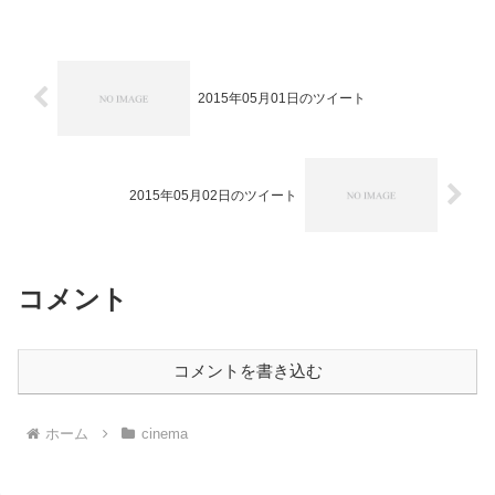
には新宿入りしていたのは我ながら早過
ぎる。ハシゴ、出来りゃしてもいいんで
すが、いまいち時間割がう...
2015年05月01日のツイート
2015年05月02日のツイート
コメント
コメントを書き込む
ホーム
cinema