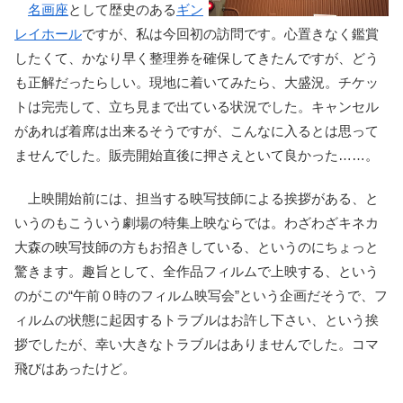
名画座
として歴史のある
ギン
レイホール
ですが、私は今回初の訪問です。心置きなく鑑賞
したくて、かなり早く整理券を確保してきたんですが、どう
も正解だったらしい。現地に着いてみたら、大盛況。チケッ
トは完売して、立ち見まで出ている状況でした。キャンセル
があれば着席は出来るそうですが、こんなに入るとは思って
ませんでした。販売開始直後に押さえといて良かった……。
上映開始前には、担当する映写技師による挨拶がある、と
いうのもこういう劇場の特集上映ならでは。わざわざキネカ
大森の映写技師の方もお招きしている、というのにちょっと
驚きます。趣旨として、全作品フィルムで上映する、という
のがこの“午前０時のフィルム映写会”という企画だそうで、フ
ィルムの状態に起因するトラブルはお許し下さい、という挨
拶でしたが、幸い大きなトラブルはありませんでした。コマ
飛びはあったけど。