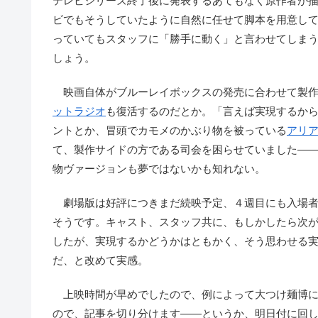
テレビシリーズ終了後に発表するあてもなく原作者が
ビでもそうしていたように自然に任せて脚本を用意し
っていてもスタッフに「勝手に動く」と言わせてしま
しょう。
映画自体がブルーレイボックスの発売に合わせて製作
ットラジオ
も復活するのだとか。「言えば実現するか
ントとか、冒頭でカモメのかぶり物を被っている
アリ
て、製作サイドの方である司会を困らせていました―
物ヴァージョンも夢ではないかも知れない。
劇場版は好評につきまだ続映予定、４週目にも入場者
そうです。キャスト、スタッフ共に、もしかしたら次
したが、実現するかどうかはともかく、そう思わせる
だ、と改めて実感。
上映時間が早めでしたので、例によって大つけ麺博に
ので、記事を切り分けます――というか、明日付に回