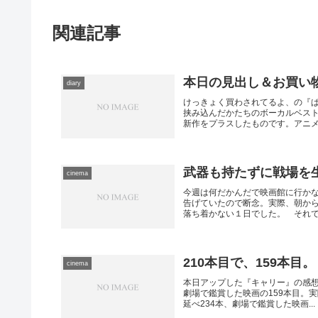
関連記事
本日の見出し＆お買い
diary
けっきょく買わされてるよ、の『
挟み込んだかたちのボーカルベス
新作をプラスしたものです。アニメの
武器も持たずに戦場を
cinema
今週は何だかんだで映画館に行か
告げていたので断念。実際、朝か
落ち着かない１日でした。 それでも
210本目で、159本目。
cinema
本日アップした『キャリー』の感想
劇場で鑑賞した映画の159本目。
延べ234本、劇場で鑑賞した映画...