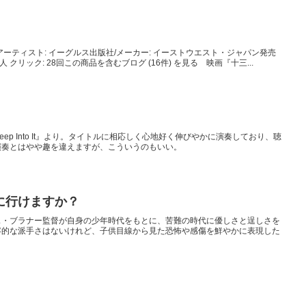
1アーティスト: イーグルス出版社/メーカー: イーストウエスト・ジャパン発売
入: 3人 クリック: 28回この商品を含むブログ (16件) を見る 映画『十三...
ep Into It』より。タイトルに相応しく心地好く伸びやかに演奏しており、聴
演奏とはやや趣を違えますが、こういうのもいい。
に行けますか？
ス・ブラナー監督が自身の少年時代をもとに、苦難の時代に優しさと逞しさを
容的な派手さはないけれど、子供目線から見た恐怖や感傷を鮮やかに表現した