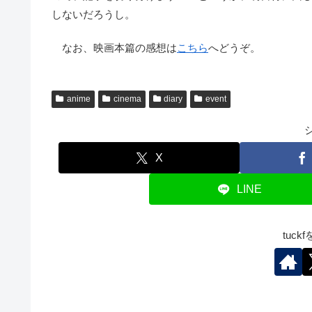
しないだろうし。
なお、映画本篇の感想は
こちら
へどうぞ。
anime
cinema
diary
event
X
LINE
tuc