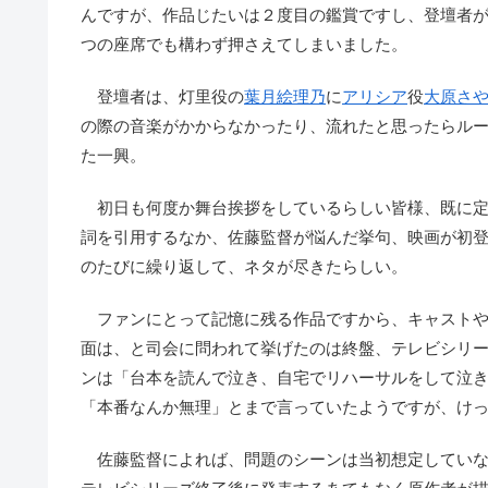
んですが、作品じたいは２度目の鑑賞ですし、登壇者
つの座席でも構わず押さえてしまいました。
登壇者は、灯里役の
葉月絵理乃
に
アリシア
役
大原さ
の際の音楽がかからなかったり、流れたと思ったらル
た一興。
初日も何度か舞台挨拶をしているらしい皆様、既に定
詞を引用するなか、佐藤監督が悩んだ挙句、映画が初
のたびに繰り返して、ネタが尽きたらしい。
ファンにとって記憶に残る作品ですから、キャストや
面は、と司会に問われて挙げたのは終盤、テレビシリ
ンは「台本を読んで泣き、自宅でリハーサルをして泣
「本番なんか無理」とまで言っていたようですが、け
佐藤監督によれば、問題のシーンは当初想定していな