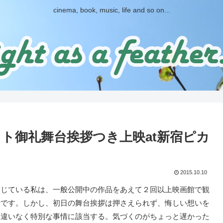
cinema, book, music, life and so on...
』大ヒット御礼舞台挨拶つき上映at新宿ピカ
2015.10.10
じている私は、一般公開中の作品をあえて２回以上映画館で観
針です。しかし、初日の舞台挨拶は押さえられず、悔しい想いを
間違いなく特別な事情に該当する。気づくのがちょっと遅かった