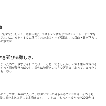
物
ぱにぽにだっしゅ！』最新CDは、ベストテン番組形式のショート・ドラマを
トアルバム。ＯＰ・ＥＤに使用された曲はすべて収録し、人気曲・書き下ろし
放送時...
生き延びる難しさ。
なかったので、さすが今日こそは――と思ってましたが、天気予報が大荒れを
らずっと雨が降りっぱなし、挙句は地響きのような落雷まであって、まったく
、やっ...
のことです。今年に入って、映像ソフトの分も込みで210本目、そのうち、
実際に観た本数は更に３本増えます。 これまでもっとも多かった2009年は、