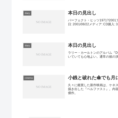
本日の見出し
diary
パーフェクト・ヒッツ1971?200
日: 2001/08/22メディア: CD購
本日の見出し
diary
ラリー・カールトンのアルバム『De
いていても心地よい。通常の彼の
小銭と破れた傘でも月
cinema
久々に鑑賞した新作映画は、ケネ
描き出した『ベルファスト』。内
傑作。