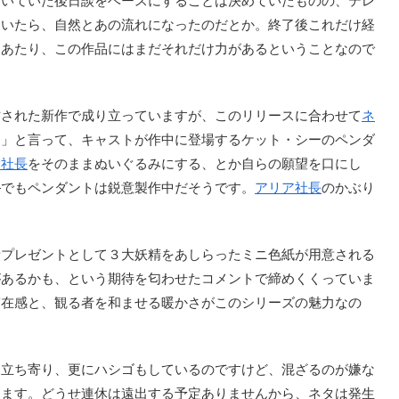
描いていた後日談をベースにすることは決めていたものの、テレ
ていたら、自然とあの流れになったのだとか。終了後これだけ経
うあたり、この作品にはまだそれだけ力があるということなので
された新作で成り立っていますが、このリリースに合わせて
ネ
ら」と言って、キャストが作中に登場するケット・シーのペンダ
ア社長
をそのままぬいぐるみにする、とか自らの願望を口にし
―でもペンダントは鋭意製作中だそうです。
アリア社長
のかぶり
プレゼントとして３大妖精をあしらったミニ色紙が用意される
があるかも、という期待を匂わせたコメントで締めくくっていま
実在感と、観る者を和ませる暖かさがこのシリーズの魅力なの
立ち寄り、更にハシゴもしているのですけど、混ざるのが嫌な
します。どうせ連休は遠出する予定ありませんから、ネタは発生