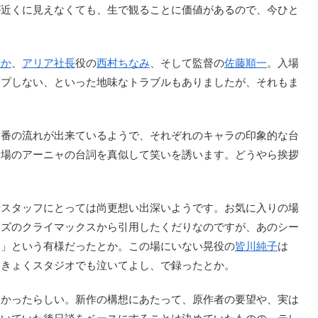
が近くに見えなくても、生で観ることに価値があるので、今ひと
やか
、
アリア社長
役の
西村ちなみ
、そして監督の
佐藤順一
。入場
ープしない、といった地味なトラブルもありましたが、それもま
番の流れが出来ているようで、それぞれのキャラの印象的な台
登場のアーニャの台詞を真似して笑いを誘います。どうやら挨拶
スタッフにとっては尚更想い出深いようです。お気に入りの場
ーズのクライマックスから引用したくだりなのですが、あのシー
き」という有様だったとか。この場にいない晃役の
皆川純子
は
っきょくスタジオでも泣いてよし、で録ったとか。
かったらしい。新作の構想にあたって、原作者の要望や、実は