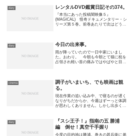
抜かれ、内容も知らぬままに買うか買う
まいかしばらく悩んだこと...
レンタルDVD鑑賞日記その374。
diary
『本当にあった投稿闇映像５』
(MAGICAL) 怪奇ドキュメンタリー・シ
リーズ第５巻。前巻あたりで次はどうし
ようかしら、と思っていたら、この夏は
劇場版なんてのもやっていたので、とり
あえずその辺までは観ておくか、と月額
レンタルのリストに登録し...
今日の出来事。
diary
雨が降っていたので一日中家にいまし
た。おわり。 今朝も今朝とて猫に枕を
占領され軽い首の痛みではやばやと目を
醒まし、『プリキュア』のあまりにも愛
情の感じられない敵キャラのデザインと
か描写にツッコミを入れつつ午前中を怠
惰に過ごしたあと、昼寝を挟...
調子がいまいち、でも映画は観
cinema
る。
現在作業の追い込み中、で寝るのが遅く
なりがちだからか、今週はずーっと体調
が思わしくありません。しかし出歩くの
が不可能なほどではないし、座ってるだ
けなら苦労はないので、新作封切りに合
わせて今日も映画鑑賞へ。 本日の作品
『スシ王子！』指南の五 勝浦
diary
は、『ラストキング・オブ...
編 倒せ！真空千手握り
今度の目的地は勝浦。巻きの甚兵衛に弟