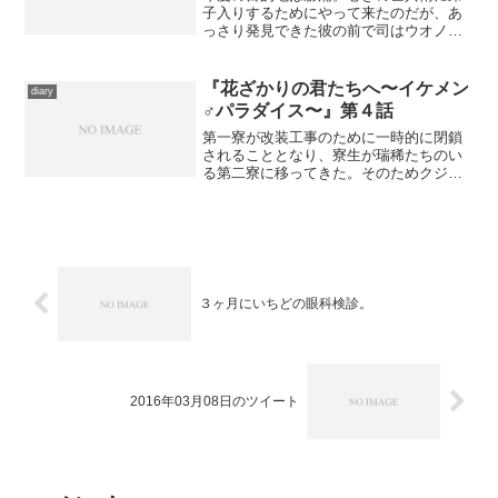
子入りするためにやって来たのだが、あ
っさり発見できた彼の前で司はウオノメ
症候群を起こして、弟子入りはさせられ
ない、と言い渡されてしまう。だがもっ
と辛いのは河太郎である。実は地元のヤ
『花ざかりの君たちへ〜イケメン
diary
クザの跡取り息子であった...
♂パラダイス〜』第４話
第一寮が改装工事のために一時的に閉鎖
されることとなり、寮生が瑞稀たちのい
る第二寮に移ってきた。そのためクジ引
きで各部屋にひとりずつ人が配当された
のだが、何故か中津が第一寮の生徒から
権利を譲り受けて瑞稀たちの部屋に転が
り込んでくる。そんな折も...
３ヶ月にいちどの眼科検診。
2016年03月08日のツイート