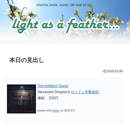
cinema, book, music, life and so on...
本日の見出し
2016.03.08
The Imitation Game
Alexandre Desplat &
ロンドン交響楽団
価格： 250円
posted with
sticky
on 2016.3.8