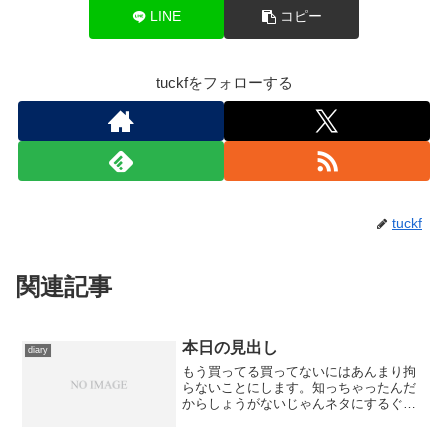
LINE
コピー
tuckfをフォローする
tuckf
関連記事
本日の見出し
diary
もう買ってる買ってないにはあんまり拘
らないことにします。知っちゃったんだ
からしょうがないじゃんネタにするぐら
い勘弁してくれー。 ただ、これはひと
月ほど前に店頭で目撃したときに度肝を