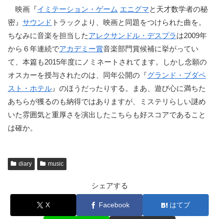
映画『
イミテーション・ゲーム
エニグマ
と天才数学者の秘
密』
サウンド
トラックより、映画と同題をつけられた曲を。
ちなみに音楽を担当した
アレクサンドル・デスプラ
は2009年
から６年連続で
アカデミー賞
音楽部門賞候補に挙がってい
て、本篇も2015年度にノミネートされてます。しかし念願の
オスカーを授与されたのは、同年公開の『
グランド・ブダペ
スト・ホテル
』のほうだったりする。まあ、遊び心に満ちた
あちらが獲るのも納得ではありますが、ミステリらしい謎め
いた雰囲気と重厚さを演出したこちらも好スコアであること
は確か。
diary
music
シェアする
X
Facebook
はてブ