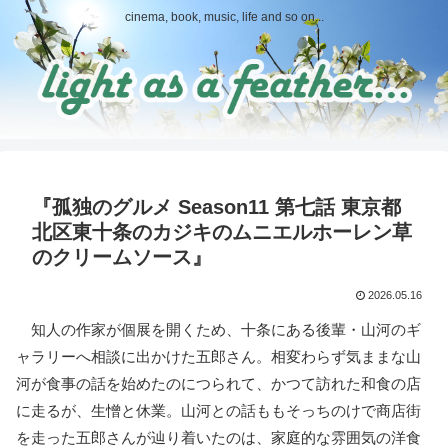
cinema, book, music, life and so on...
『孤独のグルメ Season11 第七話 東京都
北区東十条のカジキのムニエルホーレン草
のクリームソース』
2026.05.16
知人の作家が個展を開くため、十条にある後輩・山河のギ
ャラリーへ相談に出かけた五郎さん。相変わらず気ままな山
河が食事の話を始めたのにつられて、かつて訪れた和食の店
に走るが、生憎と休業。山河との話ももそっちのけで商店街
を走った五郎さんが辿り着いたのは、家庭的な雰囲気の洋食