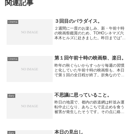
関連記事
３回目のパラダイス。
cinema
２週間に一度のお楽しみ、新・午前十時
の映画祭鑑賞のため、TOHOシネマズ六
本木ヒルズに赴きました。昨日までは“酷
暑”という表現に相応しい壮絶な暑さでし
たが、今日はそれと比較すると格段に過
ごしやすい……過ごしやすい、というこ
とに甘えて、帽子を...
第１回午前十時の映画祭、楽日。
cinema
昨年の秋ぐらいからすっかり毎週の習慣
と化していた午前十時の映画祭も、本日
で第１回の全日程が終了。折角なので、
敢えて最終日を押さえて鑑賞してきまし
た。 六本木でのトリを飾るのは、マリ
リン・モンロー出演による、ミュージカ
ル俳優一家の歴史を描いた...
不思議に思っていること。
diary
昨日の地震で、都内の鉄道網は軒並み運
転中止になり、あちこちで足止めを食う
被害が発生したそうです。その点に絡め
て、新聞や報道で都市機能の脆さを訴え
ている。 個人的に不思議でならないの
は、目にしたり耳にしたりする論調が、
運転を止めた点から槍玉に...
本日の見出し
diary