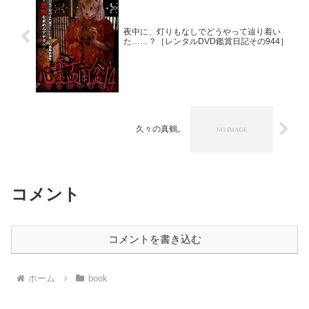
夜中に、灯りもなしでどうやって辿り着い
た……？［レンタルDVD鑑賞日記その944］
久々の真鶴。
コメント
コメントを書き込む
ホーム
book