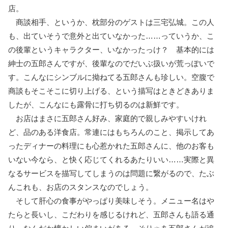
店。
商談相手、というか、枕部分のゲストは三宅弘城。この人
も、出ていそうで意外と出ていなかった……っていうか、こ
の後輩というキャラクター、いなかったっけ？ 基本的には
紳士の五郎さんですが、後輩なのでだいぶ扱いが荒っぽいで
す。こんなにシンブルに拗ねてる五郎さんも珍しい。空腹で
商談もそこそこに切り上げる、という描写はときどきありま
したが、こんなにも露骨に打ち切るのは新鮮です。
お店はまさに五郎さん好み、家庭的で親しみやすいけれ
ど、品のある洋食店。常連にはもちろんのこと、掲示してあ
ったディナーの料理にも心惹かれた五郎さんに、他のお客も
いない今なら、と快く応じてくれるあたりいい……実際と異
なるサービスを描写してしまうのは問題に繋がるので、たぶ
んこれも、お店のスタンスなのでしょう。
そして肝心の食事がやっぱり美味しそう。メニュー名はや
たらと長いし、こだわりを感じるけれど、五郎さんも語る通