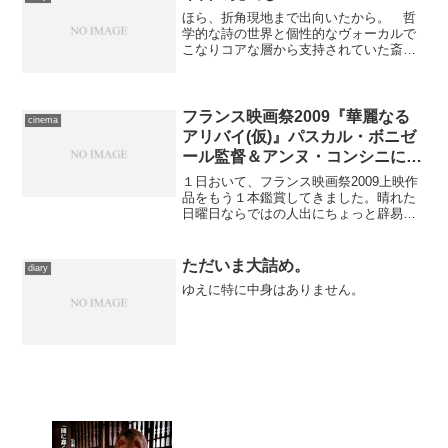
ほら、折角現地まで出向いたから。 哲
学的な詩の世界と個性的なヴォーカルで
こなりコアな層から支持されていた斎藤
哲夫1973年のアルバムより。囁くような
「きーきちきちじょうじー」というフレ
ーズがやけに耳に残る一曲なのでした。
ちゃんと持ってますが...
フランス映画祭2009『華麗なる
cinema
アリバイ(仮)』パスカル・ボニゼ
ール監督＆アンヌ・コンシニによ
るトークショーつき上映。
１日おいて、フランス映画祭2009上映作
品をもう１本鑑賞してきました。晴れた
日曜日ならではの人出にちょっと辟易し
つつ、一昨日と同じく六本木へ。 前回
は構成とか移動の都合もあったのでしょ
う、上映前にトークイベントが催されま
ただいま大詰め。
diary
したが、今回は作品が...
ゆえに特に中身はありません。