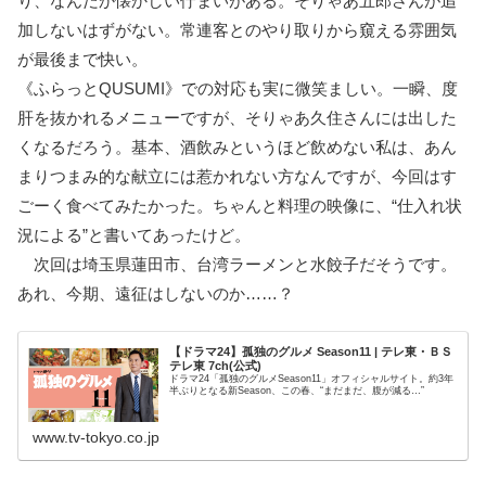
り、なんだか懐かしい佇まいがある。そりゃあ五郎さんが追
加しないはずがない。常連客とのやり取りから窺える雰囲気
が最後まで快い。
《ふらっとQUSUMI》での対応も実に微笑ましい。一瞬、度
肝を抜かれるメニューですが、そりゃあ久住さんには出した
くなるだろう。基本、酒飲みというほど飲めない私は、あん
まりつまみ的な献立には惹かれない方なんですが、今回はす
ごーく食べてみたかった。ちゃんと料理の映像に、“仕入れ状
況による”と書いてあったけど。
次回は埼玉県蓮田市、台湾ラーメンと水餃子だそうです。
あれ、今期、遠征はしないのか……？
【ドラマ24】孤独のグルメ Season11 | テレ東・ＢＳ
テレ東 7ch(公式)
ドラマ24「孤独のグルメSeason11」オフィシャルサイト。約3年
半ぶりとなる新Season、この春、“まだまだ、腹が減る…”
www.tv-tokyo.co.jp