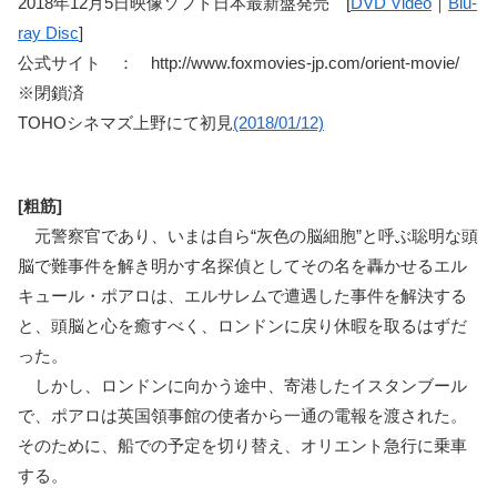
2018年12月5日映像ソフト日本最新盤発売 [
DVD Video
｜
Blu-
ray Disc
]
公式サイト ： http://www.foxmovies-jp.com/orient-movie/
※閉鎖済
TOHOシネマズ上野にて初見
(2018/01/12)
[粗筋]
元警察官であり、いまは自ら“灰色の脳細胞”と呼ぶ聡明な頭
脳で難事件を解き明かす名探偵としてその名を轟かせるエル
キュール・ポアロは、エルサレムで遭遇した事件を解決する
と、頭脳と心を癒すべく、ロンドンに戻り休暇を取るはずだ
った。
しかし、ロンドンに向かう途中、寄港したイスタンブール
で、ポアロは英国領事館の使者から一通の電報を渡された。
そのために、船での予定を切り替え、オリエント急行に乗車
する。