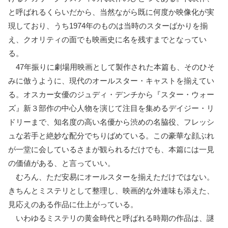
と呼ばれるくらいだから、当然ながら既に何度か映像化が実
現しており、うち1974年のものは当時のスターばかりを揃
え、クオリティの面でも映画史に名を残すまでとなってい
る。
47年振りに劇場用映画として製作された本篇も、そのひそ
みに倣うように、現代のオールスター・キャストを揃えてい
る。オスカー女優のジュディ・デンチから『スター・ウォー
ズ』新３部作の中心人物を演じて注目を集めるデイジー・リ
ドリーまで、知名度の高い名優から渋めの名脇役、フレッシ
ュな若手と絶妙な配分でちりばめている。この豪華な顔ぶれ
が一堂に会しているさまが観られるだけでも、本篇には一見
の価値がある、と言っていい。
むろん、ただ安易にオールスターを揃えただけではない。
きちんとミステリとして整理し、映画的な外連味も添えた、
見応えのある作品に仕上がっている。
いわゆるミステリの黄金時代と呼ばれる時期の作品は、謎