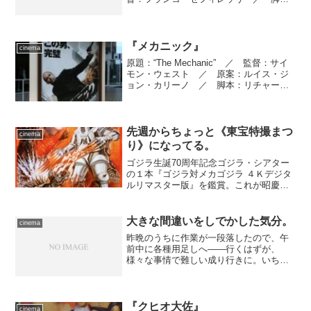
本：フランコ・ゼフィレッリ、フラン
コ・ブルサーティ ／ 製作：ジョン・
ブラボーン、アンソニー・ハヴロック＝
アラン ／...
『メカニック』
cinema
原題：“The Mechanic” ／ 監督：サイ
モン・ウェスト ／ 原案：ルイス・ジ
ョン・カリーノ ／ 脚本：リチャー
ド・ウェンク、ルイス・ジョン・カリー
ノ ／ 製作：デヴィッド・ウィンクラ
ー、ビル・チャートフ、レネ・ベッソ
ン ／ 製作総...
先週からちょっと《東宝特撮まつ
cinema
り》になってる。
ゴジラ生誕70周年記念ゴジラ・シアター
の１本『ゴジラ対メカゴジラ ４Ｋデジタ
ルリマスター版』を鑑賞。これが昭慶爆
発か……！
大きな間違いをしでかした気分。
cinema
昨晩のうちに作業が一段落したので、午
前中に各種用足しへ――行くはずが、
様々な事情で難しい成り行きに。いちば
ん痛いのは、各地で被害をもたらしてい
る局所的豪雨でした。お陰で天気予報は
一日ずーっと雨と出ていて、最近の行き
つけである西新井の劇場まで...
『クヒオ大佐』
cinema