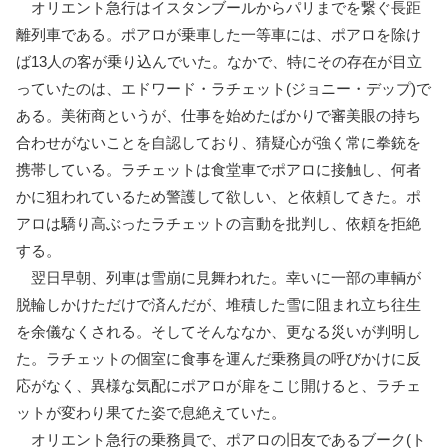
オリエント急行はイスタンブールからパリまでを繋ぐ長距
離列車である。ポアロが乗車した一等車には、ポアロを除け
ば13人の客が乗り込んでいた。なかで、特にその存在が目立
っていたのは、エドワード・ラチェット(ジョニー・デップ)で
ある。美術商というが、仕事を始めたばかりで審美眼の持ち
合わせがないことを自認しており、猜疑心が強く常に拳銃を
携帯している。ラチェットは食堂車でポアロに接触し、何者
かに狙われているため警護して欲しい、と依頼してきた。ポ
アロは驕り高ぶったラチェットの言動を批判し、依頼を拒絶
する。
翌日早朝、列車は雪崩に見舞われた。幸いに一部の車輌が
脱輪しかけただけで済んだが、堆積した雪に阻まれ立ち往生
を余儀なくされる。そしてそんななか、更なる災いが判明し
た。ラチェットの個室に食事を運んだ乗務員の呼びかけに反
応がなく、異様な気配にポアロが扉をこじ開けると、ラチェ
ットが変わり果てた姿で息絶えていた。
オリエント急行の乗務員で、ポアロの旧友であるブーク(ト