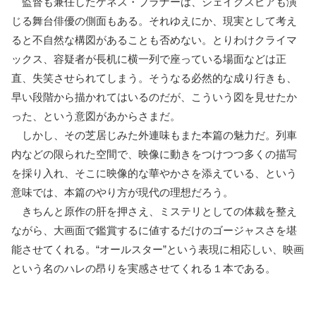
監督も兼任したケネス・ブラナーは、シェイクスピアも演
じる舞台俳優の側面もある。それゆえにか、現実として考え
ると不自然な構図があることも否めない。とりわけクライマ
ックス、容疑者が長机に横一列で座っている場面などは正
直、失笑させられてしまう。そうなる必然的な成り行きも、
早い段階から描かれてはいるのだが、こういう図を見せたか
った、という意図があからさまだ。
しかし、その芝居じみた外連味もまた本篇の魅力だ。列車
内などの限られた空間で、映像に動きをつけつつ多くの描写
を採り入れ、そこに映像的な華やかさを添えている、という
意味では、本篇のやり方が現代の理想だろう。
きちんと原作の肝を押さえ、ミステリとしての体裁を整え
ながら、大画面で鑑賞するに値するだけのゴージャスさを堪
能させてくれる。“オールスター”という表現に相応しい、映画
という名のハレの昂りを実感させてくれる１本である。