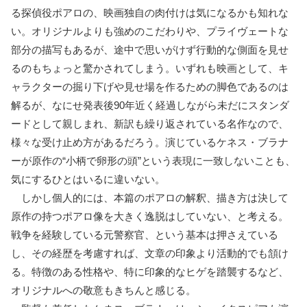
る探偵役ポアロの、映画独自の肉付けは気になるかも知れな
い。オリジナルよりも強めのこだわりや、プライヴェートな
部分の描写もあるが、途中で思いがけず行動的な側面を見せ
るのもちょっと驚かされてしまう。いずれも映画として、キ
ャラクターの掘り下げや見せ場を作るための脚色であるのは
解るが、なにせ発表後90年近く経過しながら未だにスタンダ
ードとして親しまれ、新訳も繰り返されている名作なので、
様々な受け止め方があるだろう。演じているケネス・ブラナ
ーが原作の“小柄で卵形の頭”という表現に一致しないことも、
気にするひとはいるに違いない。
しかし個人的には、本篇のポアロの解釈、描き方は決して
原作の持つポアロ像を大きく逸脱はしていない、と考える。
戦争を経験している元警察官、という基本は押さえている
し、その経歴を考慮すれば、文章の印象より活動的でも頷け
る。特徴のある性格や、特に印象的なヒゲを踏襲するなど、
オリジナルへの敬意もきちんと感じる。