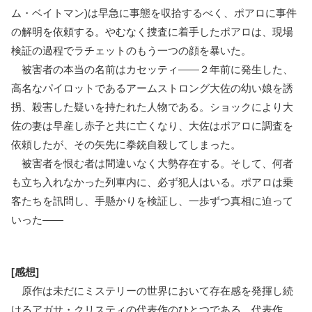
ム・ベイトマン)は早急に事態を収拾するべく、ポアロに事件
の解明を依頼する。やむなく捜査に着手したポアロは、現場
検証の過程でラチェットのもう一つの顔を暴いた。
被害者の本当の名前はカセッティ――２年前に発生した、
高名なパイロットであるアームストロング大佐の幼い娘を誘
拐、殺害した疑いを持たれた人物である。ショックにより大
佐の妻は早産し赤子と共に亡くなり、大佐はポアロに調査を
依頼したが、その矢先に拳銃自殺してしまった。
被害者を恨む者は間違いなく大勢存在する。そして、何者
も立ち入れなかった列車内に、必ず犯人はいる。ポアロは乗
客たちを訊問し、手懸かりを検証し、一歩ずつ真相に迫って
いった――
[感想]
原作は未だにミステリーの世界において存在感を発揮し続
けるアガサ・クリスティの代表作のひとつである。代表作、