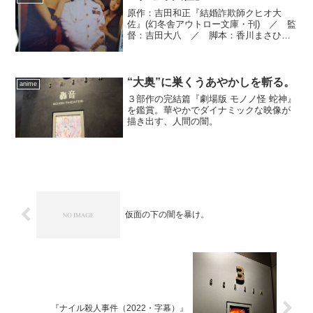
原作：吉田和正『結婚詐欺師クヒオ大
佐』(幻冬舎アウトロー文庫・刊) ／ 監
督：吉田大八 ／ 脚本：香川まさひ
と、吉田大八 ／ 製作：柿本秀二、春
名慶、吉田博昭、松崎澄夫、永田勝治、
山崎浩一、石橋健司、豊島雅郎 ／ ア
ソシエイトプロデューサー...
“大奥”に巣くうあやかしを斬る。
anime
３部作の完結篇『劇場版 モノノ怪 蛇神』
を鑑賞。華やかでダイナミックな映像が
描き出す、人間の闇。
仮面の下の闇を暴け。
『ナイル殺人事件（2022・字幕）』