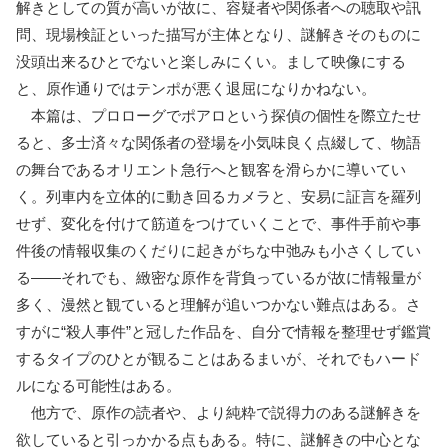
解きとしての質が高いが故に、容疑者や関係者への聴取や訊
問、現場検証といった描写が主体となり、謎解きそのものに
没頭出来るひとでないと楽しみにくい。まして映像にする
と、原作通りではテンポが悪く退屈になりかねない。
本篇は、プロローグでポアロという探偵の個性を際立たせ
ると、多士済々な関係者の登場を小気味良く点綴して、物語
の舞台であるオリエント急行へと観客を滑らかに導いてい
く。列車内を立体的に動き回るカメラと、安易に証言を羅列
せず、変化を付けて筋道をつけていくことで、事件手前や事
件後の情報収集のくだりに起きがちな中弛みも小さくしてい
る――それでも、緻密な原作を背負っているが故に情報量が
多く、漫然と観ていると理解が追いつかない難点はある。さ
すがに“殺人事件”と冠した作品を、自分で情報を整理せず鑑賞
するタイプのひとが観ることはあるまいが、それでもハード
ルになる可能性はある。
他方で、原作の読者や、より純粋で説得力のある謎解きを
欲していると引っかかる点もある。特に、謎解きの中心とな