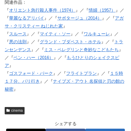
関連作品：
『
オリエント急行殺人事件（1974）
』／『
情婦（1957）
』／
『
華麗なるアリバイ
』／『
サボタージュ（2014）
』／『
アガ
サ・クリスティー ねじれた家
』
『
スルース
』／『
マイティ・ソー
』／『
ワルキューレ
』／
『
悪の法則
』／『
グランド・ブダペスト・ホテル
』／『
トラ
ンセンデンス
』／『
ミス・ペレグリンと奇妙なこどもたち
』
／『
ベン・ハー（2016）
』／『
もうひとりのシェイクスピ
ア
』
『
ゴスフォード・パーク
』／『
フライトプラン
』／『
１５時
１７分、パリ行き
』／『
ナイブズ・アウト 名探偵と刃の館の
秘密
』
cinema
シェアする