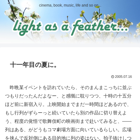
cinema, book, music, life and so on...
十一年目の夏に。
2005.07.16
昨晩某イベントを訪れていたら、そのまんまこっちに並ぶ
つもりだったんだよなー、と感慨に耽りつつ、十時の十五分
ほど前に新宿入り。上映開始までまだ一時間ほどあるので、
もし行列がずらーっと続いていたら別の作品に切り替えよ
う、程度の覚悟で歌舞伎町の映画街まで赴いてみると、――
列はある、がどうもコマ劇場方面に向いているらしい。広場
を挟んで反対側にある目的地に列の姿はない。拍子抜けしつ