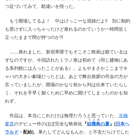
つ近づいてみて、勘違いを悟った。
もう開場してるよ！ 中はけっこーな混雑だよ!! 別に制約
も受けずに入っちゃったけど座れるのかていうか一時間近く
立ったままで間が持つのか?!
……座れました。新宿界隈でもそこそこ映画は観ているは
ずなのですが、今回訪れたミラノ座は初めて（同じ建物にあ
る系列館には入ったことがある）。よもやまさかここまでキ
ャパの大きい劇場だったとは。あとで舞台挨拶の司会の方が
言っていましたが、開場のかなり前から列は出来ていたらし
く、それを手早く捌くために早めに開けてしまったのかも知
れず。
作品は、本当にこれだけは無理だろうと思っていた、
京極
うぶめ
夏彦
のデビュー作のほぼ完全な映画化
『
姑獲鳥
の夏
』(
日本ヘ
ラルド
・配給)
。果たしてどんなもんか、と不安だらけでした