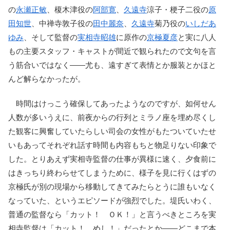
の
永瀬正敏
、榎木津役の
阿部寛
、
久遠寺
涼子・梗子二役の
原
田知世
、中禅寺敦子役の
田中麗奈
、
久遠寺
菊乃役の
いしだあ
ゆみ
、そして監督の
実相寺昭雄
に原作の
京極夏彦
と実に八人
もの主要スタッフ・キャストが間近で観られたので文句を言
う筋合いではなく――尤も、遠すぎて表情とか服装とかほと
んど解らなかったが。
時間はけっこう確保してあったようなのですが、如何せん
人数が多いうえに、前夜からの行列とミラノ座を埋め尽くし
た観客に興奮していたらしい司会の女性がもたついていたせ
いもあってそれぞれ話す時間も内容もちと物足りない印象で
した。とりあえず実相寺監督の仕事が異様に速く、夕食前に
はきっちり終わらせてしまうために、様子を見に行くはずの
京極氏が別の現場から移動してきてみたらとうに誰もいなく
なっていた、というエピソードが強烈でした。堤氏いわく、
普通の監督なら「カット！ ＯＫ！」と言うべきところを実
相寺監督は「カット！ めし！」だったとか――どこまで本