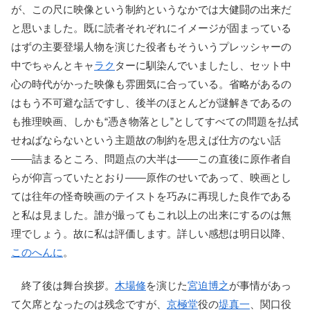
が、この尺に映像という制約というなかでは大健闘の出来だ
と思いました。既に読者それぞれにイメージが固まっている
はずの主要登場人物を演じた役者もそういうプレッシャーの
中でちゃんとキャ
ラク
ターに馴染んでいましたし、セット中
心の時代がかった映像も雰囲気に合っている。省略があるの
はもう不可避な話ですし、後半のほとんどが謎解きであるの
も推理映画、しかも“憑き物落とし”としてすべての問題を払拭
せねばならないという主題故の制約を思えば仕方のない話
――詰まるところ、問題点の大半は――この直後に原作者自
らが仰言っていたとおり――原作のせいであって、映画とし
ては往年の怪奇映画のテイストを巧みに再現した良作である
と私は見ました。誰が撮ってもこれ以上の出来にするのは無
理でしょう。故に私は評価します。詳しい感想は明日以降、
このへんに
。
終了後は舞台挨拶。
木場修
を演じた
宮迫博之
が事情があっ
て欠席となったのは残念ですが、
京極堂
役の
堤真一
、関口役