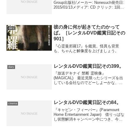
Group出版社/メーカー: Nonesuch発売日:
2015/01/13メディア: CD クリック: 1回こ
の商品を含むブログ (15件) を見る １日
ほとんど唸っていただ...
彼の身に何が起きてたのかって
diary
ば。［レンタルDVD鑑賞日記その
901］
『心霊曼邪羅17』を鑑賞。怪異も背景
も、ちゃんと解像度を上げましょう。
レンタルDVD鑑賞日記その399。
diary
『放送デキナイ 禁断 霊映像』
(MAGICAL) 最近見限ったシリーズを出
している会社なのでどーしよーかな、と
思いましたが、試しに借りてみまし
た。 ……正直なところ、１回目は面白
かった。ただ、２度観ようとすると、過
剰さが鼻について白けます。...
レンタルDVD鑑賞日記その84。
cinema
『キャビン・フィーバー』(Paramount
Home Entertainment Japan) 借りっぱな
し状態解消キャンペーン中につき、今日
もDVD鑑賞。のちに『ホステル』でゴア
映画ながら予想外のスマッシュ・ヒット