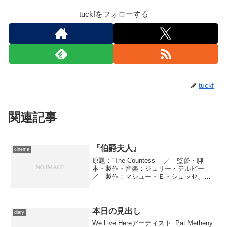
tuckfをフォローする
tuckf
関連記事
『伯爵夫人』
cinema
原題：“The Countess” ／ 監督・脚
本・製作・音楽：ジュリー・デルピー
／ 製作：マシュー・Ｅ・シュッセ、ア
ンドロ・スタンボン、クリストフ・ティ
ファン ／ 撮影監督：マルタン・ルー
エ ／ 美術：ヒューベ・ポーリー
／ 編集：アン...
本日の見出し
diary
We Live Hereアーティスト: Pat Metheny