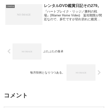
を放ったイーライ・ロス...
レンタルDVD鑑賞日記その279。
cinema
『ハートブレイク・リッジ／勝利の戦
場』(Warner Home Video) 返却期限が間
近なので、多忙ですが切れ切れに鑑賞。
クリント・イーストウッド1986年の監
督・主演作です。退役間近の軍曹がかつ
ての部隊に舞い戻り、ゴミ溜めのように
なっ...
ぶたぶたの食卓
毎月恒例となりつつある。
コメント