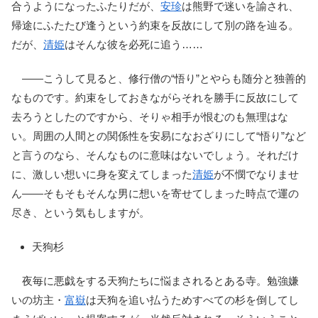
合うようになったふたりだが、
安珍
は熊野で迷いを諭され、
帰途にふたたび逢うという約束を反故にして別の路を辿る。
だが、
清姫
はそんな彼を必死に追う……
――こうして見ると、修行僧の“悟り”とやらも随分と独善的
なものです。約束をしておきながらそれを勝手に反故にして
去ろうとしたのですから、そりゃ相手が恨むのも無理はな
い。周囲の人間との関係性を安易になおざりにして“悟り”など
と言うのなら、そんなものに意味はないでしょう。それだけ
に、激しい想いに身を変えてしまった
清姫
が不憫でなりませ
ん――そもそもそんな男に想いを寄せてしまった時点で運の
尽き、という気もしますが。
天狗杉
夜毎に悪戯をする天狗たちに悩まされるとある寺。勉強嫌
いの坊主・
富嶽
は天狗を追い払うためすべての杉を倒してし