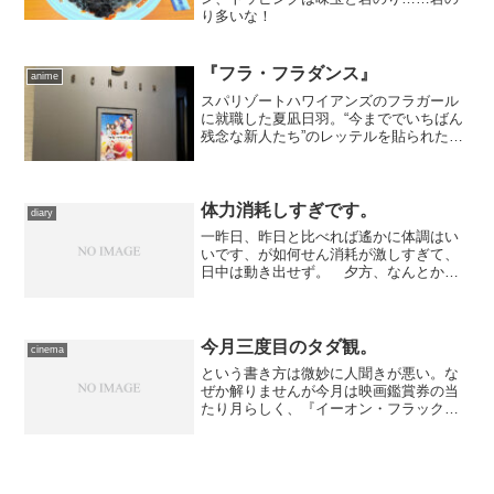
り多いな！
『フラ・フラダンス』
anime
スパリゾートハワイアンズのフラガール
に就職した夏凪日羽。“今まででいちばん
残念な新人たち”のレッテルを貼られた仲
間たちと共に、それでも一歩一歩、着実
に成長していく――東日本大震災から10
年を経た福島の記憶をも織り込んだ、青
春群像。
体力消耗しすぎです。
diary
一昨日、昨日と比べれば遙かに体調はい
いです、が如何せん消耗が激しすぎて、
日中は動き出せず。 夕方、なんとか起
き出してきて、作業の傍らハードディス
クレコーダーの整頓をしておりまし
た……本当は今週ぼちぼち進めるつもり
だったのに、水曜日につぶれて...
今月三度目のタダ観。
cinema
という書き方は微妙に人聞きが悪い。な
ぜか解りませんが今月は映画鑑賞券の当
たり月らしく、『イーオン・フラック
ス』『ライフ・イズ・ビューティフル』
に続き、みたび上映会のチケットに当選
しました、ので夕方から新宿へ。例によ
ってわざわざちょっと早めに...