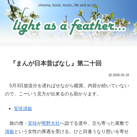
cinema, book, music, life and so on...
『まんが日本昔ばなし』第二十回
2006.05.18
5月3日放送分を遅ればせながら鑑賞。内容が続いていない
ので、こーいう見方が出来るのも助かります。
安珍清姫
旅の僧・
安珍
が
熊野大社
へ詣でる道中、立ち寄った屋敷で
清姫
という女性の厚遇を受ける。ひと目逢うなり想いを寄せ