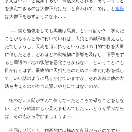
まえばいい、と提案するが、当然反対される。そういうこと
を決定できるのは大僧正だけだ、と言われて、では、と
富嶽
は大僧正を志すようになる……
……幾ら勉強をしても馬鹿は馬鹿、という話か？ 学んだ
ことがちゃんと身に付いていれば、天狗との融和を考えもし
たでしょうし、天狗を追い払うというだけの目的で杉を大量
に倒したとき、どれほどの動植物に影響を及ぼし、下手をす
ると周辺の土地の状態を悪化させかねない、ということにも
目が行くはず。最終的に天狗たちのために一本だけ杉を残し
て、いい話のように見せかけていますが、それ以前に他の方
法を考えるのが本当に賢いやり口ではないのか。
徳のない人間が学んで偉くなったところで碌なことをしな
い、という結論にしか見えませんでした……どうせ学ぶなら
ば、その志から学びましょうよー。
今回は２話とも、作画的には極めて良質だったのですが、