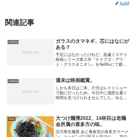
tuckf
関連記事
ガラスのタマネギ、芯にはなにが
cinema
ある？
予定にはなかったけれど、急遽ミステリ
映画シリーズ第２作『ナイブズ・アウ
ト：グラスオニオン』をNetflixにて鑑
賞。今回も企みに満ちた、なおかつ痛快
な傑作でありました。
週末は映画鑑賞。
cinema
しかも本日は二本。片方はレイトショー
で観に行ったため、今日中に感想を書く
時間を見つけられませんでした。ゆえに
ひとまず成り行きと簡単な感想のみ。
終日雨降りだったので移動は電車を利用
しました。お陰で読書はそこそこに捗
る。たまに読書するためだけ...
大つけ麺博2022、14杯目は老麺
diary
会所属の喜多方の味。
活力再生麺屋 あじ庵食堂の喜多方ラーメ
ン、トッピングは味玉と岩のり……岩の