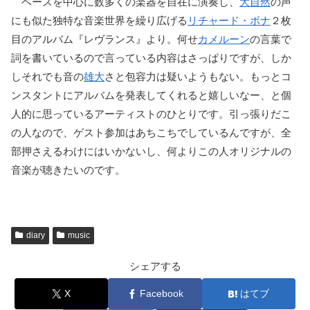
ベースを中心に数多くの楽器を自在に演奏し、
大自然
の声
にも似た独特な音楽世界を繰り広げる
リチャード・ボナ
２枚
目のアルバム『レヴランス』より。何せ
カメルーン
の言葉で
詞を書いているので言っている内容はさっぱりですが、しか
しそれでも音の
雄大
さと包容力は疑いようもない。もっとコ
ンスタントにアルバムを発表してくれると嬉しいなー、と個
人的に思っているアーティストのひとりです。引っ張りだこ
の人なので、ゲスト参加はあちこちでしているんですが、全
部押さえるわけにはいかないし、何よりこの人オリジナルの
音楽が聴きたいのです。
diary
music
シェアする
X
Facebook
はてブ