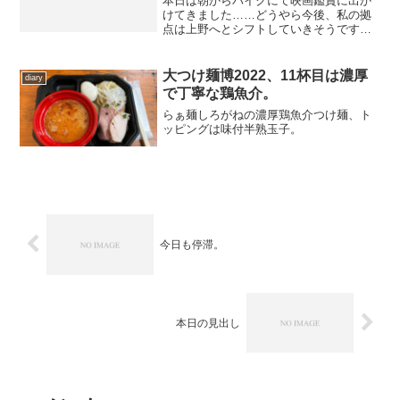
本日は朝からバイクにて映画鑑賞に出か
けてきました……どうやら今後、私の拠
点は上野へとシフトしていきそうです
が、そうするとバイクに跨がる機会も減
ってしまうので、わざとバイクでなけれ
ば面倒くさいお出かけも挟みたくなるわ
大つけ麺博2022、11杯目は濃厚
diary
けで。 というわけで、行き...
で丁寧な鶏魚介。
らぁ麺しろがねの濃厚鶏魚介つけ麺、ト
ッピングは味付半熟玉子。
今日も停滞。
本日の見出し