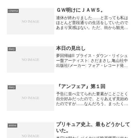
う１本観よう、と考えてしまうのは、こ
こ最近の状況では仕方のないところでし
ＧＷ明けにＪＡＷＳ。
cinema
ょう。そうだと言って。 ...
連休が終わりました……と言っても私は
ほとんど普段通りの生活をしていたので
あまり実感はない。ただ、街から観光客
が減ったぶん、動きやすくなった……気
はする。 とまれ、プログラム切替直後
の火曜日なので、今週も午前十時の映画
祭10を観てきました。未...
本日の見出し
diary
夢回帰線II プライス・ダウン・リイシュ
ー盤アーティスト: さだまさし,亀山社中
出版社/メーカー: フォア・レコード発売
日: 2004/06/30メディア: CD クリック: 10
回この商品を含むブログ (8件) を見る
さだまさしがスタジ...
『アンフェア』第１回
diary
予告に並べ立てられた要素がことごとく
自分好みだったので、とりあえず見始め
たのですが……なんだろう、まったくピ
ンと来ない。篠原涼子も完璧に特徴を押
さえて雰囲気を出しているし、濱田マリ
はおちゃらけながらも格好いい。阿部サ
ダヲ、榊英雄、寺島進、西...
プリキュア史上、最もどうかして
anime
いた。