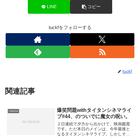
LINE
コピー
tuckfをフォローする
tuckf
関連記事
爆笑問題withタイタンシネマライ
cinema
ブ#44、のついでに魔女の呪い。
２日連続で夕方から出かけて、映画鑑賞
です。ただ本日のメインは、今年最後と
なるタイタンシネマライブ。しかしその
ために新宿まで出向くなら、ついでにも