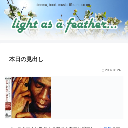
cinema, book, music, life and so on...
本日の見出し
2006.08.24