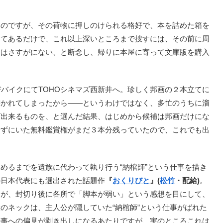
のですが、その荷物に押しのけられる格好で、本を詰めた箱を
めてあるだけで、これ以上深いところまで捜すには、その前に周
暇はさすがにない、と断念し、帰りに本屋に寄って文庫版を購入
バイクにてTOHOシネマズ西新井へ。珍しく邦画の２本立てに
書かれてしまったから――というわけではなく、多忙のうちに溜
ゴ出来るものを、と選んだ結果、はじめから候補は邦画だけにな
せずにいた無料鑑賞権がまだ３本分残っていたので、これでも出
めるまでを遺族に代わって執り行う“納棺師”という仕事を描き
の日本代表にも選出された話題作
『
おくりびと
』(
松竹
・配給)
。
すが、封切り後に各所で「脚本が弱い」という感想を目にして、
のネックは、主人公が隠していた“納棺師”という仕事がばれた
仕事への偏見が剥き出しになるあたりですが、実のところこれは