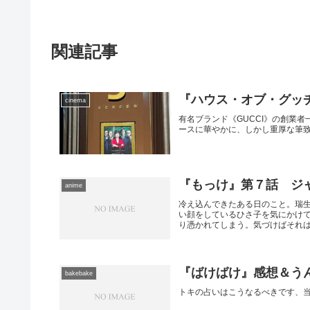
関連記事
『ハウス・オブ・グッ
cinema
有名ブランド《GUCCI》の創業
ースに華やかに、しかし重厚な筆
『もっけ』第７話 ジ
anime
冷え込んできたある日のこと。瑞
い顔をしているひさ子を気にかけ
り憑かれてしまう。気づけばそれは喉
『ばけばけ』感想＆う
bakebake
トキの占いはこうなるべきです、