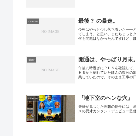
最後？ の暴走。
cinema
今朝はやっと少し落ち着いた――
てしまう、と思い、まだちょっと
何も問題はなかったんですけど、ほん
開通は、やっぱり月末
diary
午後九時過ぎにＰＨＳを確認して、
ＨＳから離れていたほんの数分の
業していたので、そのまま工事の日程
『地下室のヘンな穴』
cinema
夫婦が見つけた理想の物件には、通
スの異才カンタン・デュピュー監