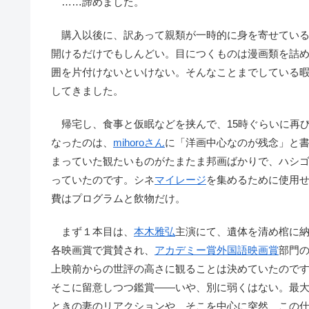
……諦めました。
購入以後に、訳あって親類が一時的に身を寄せている
開けるだけでもしんどい。目につくものは漫画類を詰
囲を片付けないといけない。そんなことまでしている
してきました。
帰宅し、食事と仮眠などを挟んで、15時ぐらいに再び
なったのは、
mihoroさん
に「洋画中心なのが残念」と
まっていた観たいものがたまたま邦画ばかりで、ハシ
っていたのです。シネ
マイレージ
を集めるために使用
費はプログラムと飲物だけ。
まず１本目は、
本木雅弘
主演にて、遺体を清め棺に納
各映画賞で賞賛され、
アカデミー賞
外国語映画賞
部門
上映前からの世評の高さに観ることは決めていたので
そこに留意しつつ鑑賞――いや、別に弱くはない。最大
ときの妻のリアクションや、そこを中心に突然、この