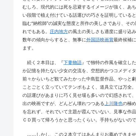
むしろ、現代的には死を忌避するイメージが強く、あ
い段階で植え付けている話運びの巧さを証明している
臨む“納棺師”の誠実な態度と所作の美しさであり、そ
れでもある。
庄内地方
の風土の美しさも適度に盛り込
数年の傾向からすると、無事に
外国語映画賞
最終候補
ます。
続く２本目は、『
下妻物語
』で独特の作風を確立し
か記憶を持たない少女の交流を、空想的かつコメディ
前々からいちど観てみたかった中島監督作品、やっと
ことごとく立っていてテンポもよく、道具立ては万全
の話運びがあまりに巧く見せ場も多いので幻惑されて
出の映画ですが、どんどん壊れつつある
上川隆也
の極
を忘れず、それでいて主題が霞んでいない、見事な作
ＣＤ買って帰ろうかと思ったくらい。手持ちがないの
……しかし、この２本立てはあんまりお薦めできませ