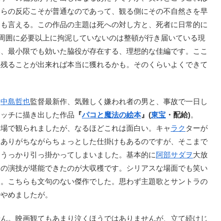
ちらの反応こそが普通なのであって、観る側にその不自然さを早
とも言える。この作品の主題は死への対し方と、死者に日常的に
の周囲に必要以上に拘泥していないのは整頓が行き届いている現
み、最小限でも効いた脇役が存在する、理想的な佳編です。ここ
に残ることが出来れば本当に獲れるかも。そのくらいよくできて
た
中島哲也
監督最新作、気難しく嫌われ者の男と、事故で一日し
タッチに描き出した作品
『
パコと魔法の絵本
』(
東宝
・配給)
。
劇場で観られましたが、なるほどこれは面白い。キャ
ラク
ターが
。ありがちながらちょっとした仕掛けもあるのですが、そこまで
、うっかり引っ掛かってしまいました。基本的に
阿部サダヲ
大放
めの演技が堪能できたのが大収穫です。シリアスな場面でも笑い
品。こちらも文句のない傑作でした。思わず主題歌とサントラの
でやめましたが。
ん。映画観てもあまり泣くほうではありませんが、立て続けじ