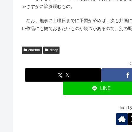
ゃさすがに涙腺緩むもの。
なお、無事に土曜日までに予習が済めば、次も邦画に
い作品にも観ておきたいものが幾つかあるので、別の
cinema
diary
X
LINE
tuc