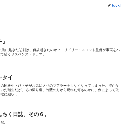
tuckf
チ』
者一族に起きた悲劇は、何故起きたのか？ リドリー・スコット監督が事実をベ
致で描くサスペンス・ドラマ。
ャタイ
生の同級生・ひさ子がお気に入りのマフラーをしなくなってしまった。浮かな
ていた瑞生だが、その帰り道、竹藪の方から現れた何ものかに、例によって取
に紐状...
んちく日誌、その６。
当然。