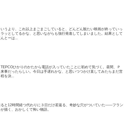
というより、これ以上まごまごしていると、どんどん観たい映画が終っていっ
クラッとしてるかな、と思いながらも強行発進してしまいました。結果として
とーは...
。
TEPCOひかりのかたから電話が入っていたことに初めて気づく。昼間、Ｐ
出来事だったらしい。今日は手遅れかな、と思いつつかけ直してみたらまだ営
を決...
ると12時間経つ代わりに３日だけ若返る、奇妙な穴がついていた――フラン
督が描く、おかしくて怖い物語。