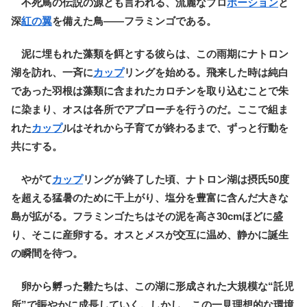
不死鳥の伝説の源とも言われる、流麗なプロ
ポーション
と
深
紅の翼
を備えた鳥――フラミンゴである。
泥に埋もれた藻類を餌とする彼らは、この雨期にナトロン
湖を訪れ、一斉に
カップ
リングを始める。飛来した時は純白
であった羽根は藻類に含まれたカロチンを取り込むことで朱
に染まり、オスは各所でアプローチを行うのだ。ここで組ま
れた
カップ
ルはそれから子育てが終わるまで、ずっと行動を
共にする。
やがて
カップ
リングが終了した頃、ナトロン湖は摂氏50度
を超える猛暑のために干上がり、塩分を豊富に含んだ大きな
島が拡がる。フラミンゴたちはその泥を高さ30cmほどに盛
り、そこに産卵する。オスとメスが交互に温め、静かに誕生
の瞬間を待つ。
卵から孵った雛たちは、この湖に形成された大規模な“託児
所”で賑やかに成長していく。しかし、この一見理想的な環境