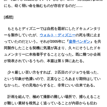
にも、幼く弱い命を蝕むものが存在するのだ……
[感想]
もともとディズニーでは自然を題材にしたドキュメンタリ
ーを製作していたが、
ウォルト・ディズニー
の死を境に止ま
っていたのだという。それが2005年に『
皇帝ペンギン
』を共
同製作したことを契機に気運が高まり、久々にそうしたドキ
ュメンタリーに本格着手することとなった。既に幾つか企画
が発表されているうちの、本篇は第１弾にあたる。
少々厳しい言い方をすれば、２匹目のドジョウを狙った、
という印象が色濃いので、正直なところあまり期待はしてい
なかった。その見地からすると、非常にいい出来である。
計画を組んで、極めて撮影の難しい場所で、捕らえること
が難しい素材を根気よく追っていることが内容からも伝わ