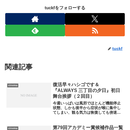
tuckfをフォローする
tuckf
関連記事
復活早々ハシゴです＆
cinema
『ALWAYS 三丁目の夕日』初日
舞台挨拶（２回目）
今週いっぱいは風邪でほとんど機能停止
状態、しかも後半から症状が喉に集中し
てしまい、観る気力は恢復しても傍迷惑
なのが解りきっていたため、鑑賞は自粛
していました。が、それも今日まで――
先週わざわざ並んでまで購入したチケッ
第79回アカデミー賞候補作品一覧
cinema