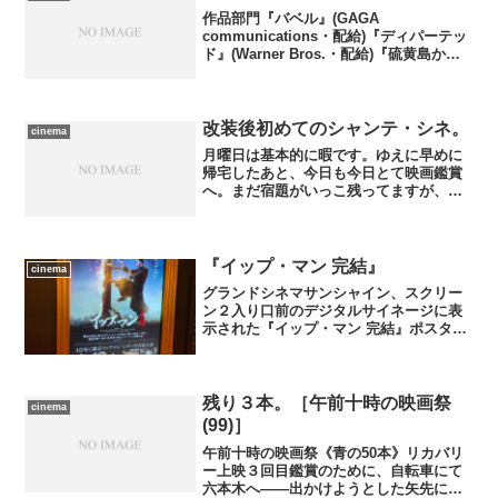
トを無駄にしないためにも...
作品部門『バベル』(GAGA
communications・配給)『ディパーテッ
ド』(Warner Bros.・配給)『硫黄島から
の手紙』(Warner Bros.・配給)『リト
ル・ミス・サンシャイン』(20世紀フォッ
クス・配給)『クイーン...
改装後初めてのシャンテ・シネ。
cinema
月曜日は基本的に暇です。ゆえに早めに
帰宅したあと、今日も今日とて映画鑑賞
へ。まだ宿題がいっこ残ってますが、そ
れはそれ、これはこれ(by榊原剛)。 劇
場は先週土曜日にリニューアル・オープ
ンしたばかりの日比谷シャンテ・シネで
す。実は二週間ぐらい...
『イップ・マン 完結』
cinema
グランドシネマサンシャイン、スクリー
ン２入り口前のデジタルサイネージに表
示された『イップ・マン 完結』ポスター
画像。原題：“葉問４ 完結篇” ／ 監
督：ウィルソン・イップ ／ アクショ
ン監督：ユエン・ウーピン ／ 脚本：
エドモンド・ウォン、...
残り３本。［午前十時の映画祭
cinema
(99)］
午前十時の映画祭《青の50本》リカバリ
ー上映３回目鑑賞のために、自転車にて
六本木へ――出かけようとした矢先にぱ