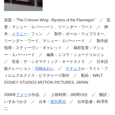
原題：“The Crimson Wing : Mystery of the Flamingos” ／ 監
督：マシュー・エバーハート、リーンダー・ワード ／ 脚
本：
メラニー
・フィン ／ 製作：ポール・ウェブスター、
リーンダー・ワード、マシュー・エバーハード ／ 製作総
指揮：スティーヴン・ギャレット ／ 撮影監督：マシュ
ー・エバーハード ／ 編集：ニコラ・ショードゥルジュ
／ 音楽：ザ・シネマティック・オーケストラ ／ 日本語
版ナレーション：
宮崎あおい
／
ナチュラ
ル・ライト・フ
ィルムズ＆クドス・ピクチャーズ製作 ／ 配給：WALT
DISNEY STUDIOS MOTION PICTURES. JAPAN
2008年
アメリ
カ作品 ／ 上映時間：1時間19分 ／ 翻訳：
いずみつかさ ／ 台本：
室矢憲治
／ 台本監修：柿澤亮
二