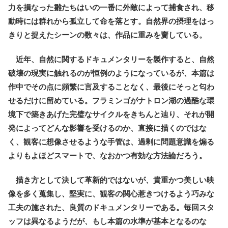
力を損なった雛たちはいの一番に外敵によって捕食され、移
動時には群れから孤立して命を落とす。自然界の摂理をはっ
きりと捉えたシーンの数々は、作品に重みを齎している。
近年、自然に関するドキュメンタリーを製作すると、自然
破壊の現実に触れるのが恒例のようになっているが、本篇は
作中でその点に頻繁に言及することなく、最後にそっと匂わ
せるだけに留めている。フラミンゴがナトロン湖の過酷な環
境下で築きあげた完璧なサイクルをきちんと辿り、それが開
発によってどんな影響を受けるのか、直接に描くのではな
く、観客に想像させるような手管は、過剰に問題意識を煽る
よりもよほどスマートで、なおかつ有効な方法論だろう。
描き方として決して革新的ではないが、貴重かつ美しい映
像を多く蒐集し、堅実に、観客の関心惹きつけるよう巧みな
工夫の施された、良質のドキュメンタリーである。毎回スタ
ッフは異なるようだが、もし本篇の水準が基本となるのな