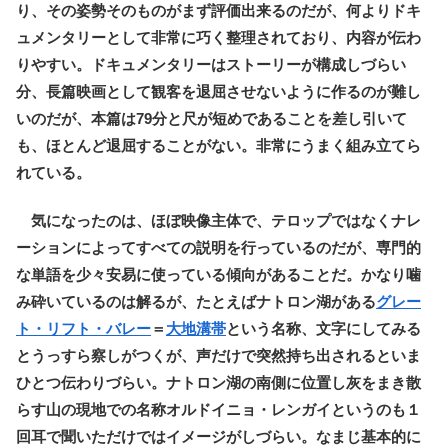
り、その姿勢そのものがまず評価出来るのだが、何よりドキ
ュメンタリーとして非常に巧く整理されており、内容が伝わ
りやすい。ドキュメンタリーはストーリーが構成しづらい
分、長篇映画として観客を退屈させないように作るのが難し
いのだが、本篇は79分と尺が短めであることを差し引いて
も、ほとんど退屈することがない。非常にうまく組み立てら
れている。
気になったのは、ほぼ映像主体で、テロップではなくナレ
ーションによってすべての説明を行っているのだが、専門的
な単語を少々安易に使っている傾向があることだ。かなり噛
み砕いているのは解るが、たとえばナトロン湖がある
グレー
ト・リフト・バレー
＝
大地溝帯
という名称、文字にしてみる
とうっすら察しがつくが、声だけで突然持ち出されるといま
ひとつ伝わりづらい。ナトロン湖の南側に位置し灰をまき散
らす山の現地での名称オルドイニョ・レンガイというのも１
回耳で聞いただけではイメージがしづらい。なまじ基本的に