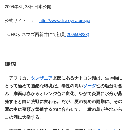
2009年8月28日日本公開
公式サイト ：
http://www.disneynature.jp/
TOHOシネマズ西新井にて初見
(2009/08/28)
[粗筋]
アフリカ、
タンザニア
北部にあるナトロン湖は、生き物に
とって極めて過酷な環境だ。毒性の高い
ソーダ
性の塩分を含
み、湖面は赤からオレンジ色に変化、やがて炎夏に水分が蒸
発すると白い荒野に変わる。だが、夏の初めの雨期に、その
泥の中に藻類が繁殖するのに合わせて、一種の鳥が各地から
この湖に大挙する。