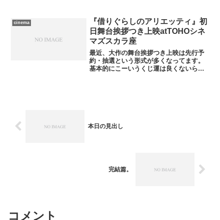
らぱらと雪がちらついて一瞬たじろぎま
したが、曇りか晴れ、という予報を信じ
て突撃。散発的に雪の粒が襲ってきまし
『借りぐらしのアリエッティ』初
cinema
たが、おおむね問題はあ...
日舞台挨拶つき上映atTOHOシネ
マズスカラ座
最近、大作の舞台挨拶つき上映は先行予
約・抽選という形式が多くなってます。
基本的にこーいうくじ運は良くないらし
い私は外れてばっかりなのですが、今回
は当選しました――２回目の上映だった
のが残念。普段の生活パターンだと昼寝
する時間に食い込んでいて...
本日の見出し
完結篇。
コメント