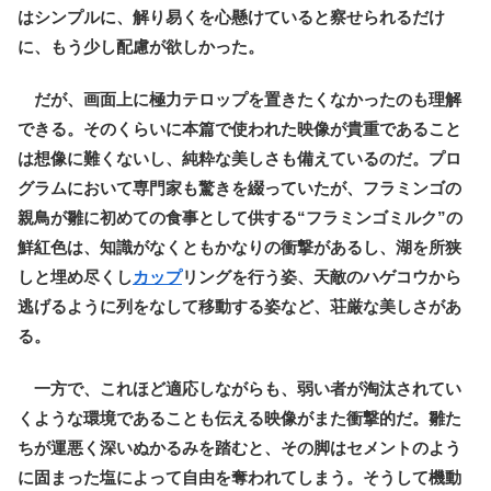
はシンプルに、解り易くを心懸けていると察せられるだけ
に、もう少し配慮が欲しかった。
だが、画面上に極力テロップを置きたくなかったのも理解
できる。そのくらいに本篇で使われた映像が貴重であること
は想像に難くないし、純粋な美しさも備えているのだ。プロ
グラムにおいて専門家も驚きを綴っていたが、フラミンゴの
親鳥が雛に初めての食事として供する“フラミンゴミルク”の
鮮紅色は、知識がなくともかなりの衝撃があるし、湖を所狭
しと埋め尽くし
カップ
リングを行う姿、天敵のハゲコウから
逃げるように列をなして移動する姿など、荘厳な美しさがあ
る。
一方で、これほど適応しながらも、弱い者が淘汰されてい
くような環境であることも伝える映像がまた衝撃的だ。雛た
ちが運悪く深いぬかるみを踏むと、その脚はセメントのよう
に固まった塩によって自由を奪われてしまう。そうして機動