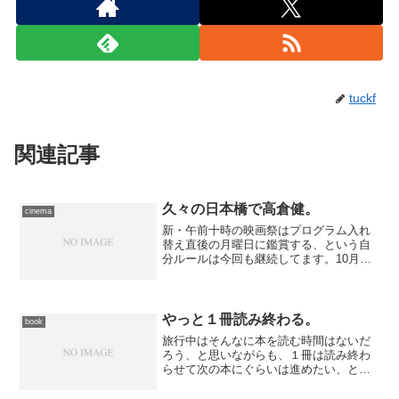
tuckf
関連記事
久々の日本橋で高倉健。
cinema
新・午前十時の映画祭はプログラム入れ
替え直後の月曜日に鑑賞する、という自
分ルールは今回も継続してます。10月中
は大つけ麺博の存在もあってTOHOシネ
マズ新宿に一時的に鞍替えしてました
が、やっぱりこっちのほうが私にとって
は便利なので、TOHO...
やっと１冊読み終わる。
book
旅行中はそんなに本を読む時間はないだ
ろう、と思いながらも、１冊は読み終わ
らせて次の本にぐらいは進めたい、と考
え、２冊だけ本を携帯していきました。
２冊目は、松江で読むのに相応しい本を