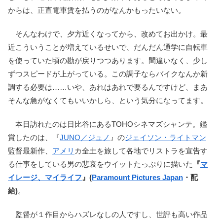
からは、正直電車賃を払うのがなんかもったいない。
そんなわけで、夕方近くなってから、改めてお出かけ。最
近こういうことが増えているせいで、だんだん通学に自転車
を使っていた頃の勘が戻りつつあります。間違いなく、少し
ずつスピードが上がっている。この調子ならバイクなんか新
調する必要は……いや、あれはあれで要るんですけど、まあ
そんな急がなくてもいいかしら、という気分になってます。
本日訪れたのは日比谷にあるTOHOシネマズシャンテ。鑑
賞したのは、『
JUNO／ジュノ
』の
ジェイソン・ライトマン
監督最新作、
アメリ
カ全土を旅して各地でリストラを宣告す
る仕事をしている男の悲哀をウイットたっぷりに描いた
『
マ
イレージ、マイライフ
』(
Paramount Pictures Japan
・配
給)
。
監督が１作目からハズレなしの人ですし、世評も高い作品