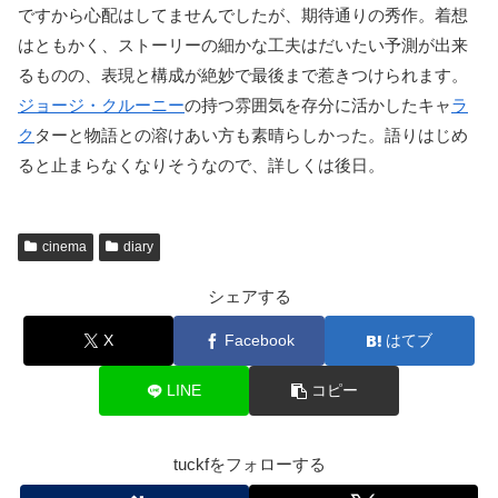
ですから心配はしてませんでしたが、期待通りの秀作。着想
はともかく、ストーリーの細かな工夫はだいたい予測が出来
るものの、表現と構成が絶妙で最後まで惹きつけられます。
ジョージ・クルーニー
の持つ雰囲気を存分に活かしたキャ
ラ
ク
ターと物語との溶けあい方も素晴らしかった。語りはじめ
ると止まらなくなりそうなので、詳しくは後日。
cinema
diary
シェアする
X
Facebook
はてブ
LINE
コピー
tuckfをフォローする