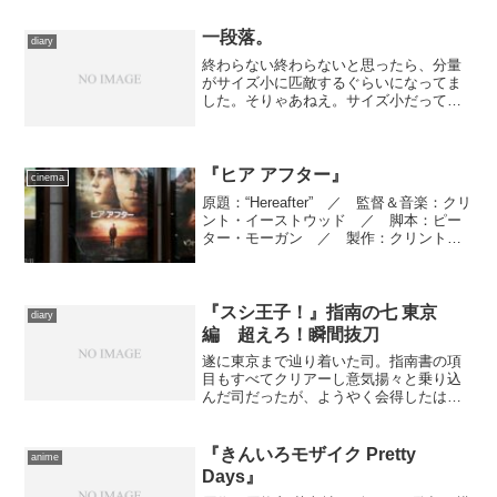
チョイス。 動き回りすぎて、読む暇な
んかありませんでした。 ...
一段落。
diary
終わらない終わらないと思ったら、分量
がサイズ小に匹敵するぐらいになってま
した。そりゃあねえ。サイズ小だって普
通に一週間はかかるのだから、年末から
２本準備しようとしたら年を越すのは道
理です。 何はともあれ、とりあえず今
日あたりまでに仕上げよう...
『ヒア アフター』
cinema
原題：“Hereafter” ／ 監督＆音楽：クリ
ント・イーストウッド ／ 脚本：ピー
ター・モーガン ／ 製作：クリント・
イーストウッド、キャスリーン・ケネデ
ィ、ロバート・ロレンツ ／ 製作総指
揮：スティーヴン・スピルバーグ、フラ
ンク・マー...
『スシ王子！』指南の七 東京
diary
編 超えろ！瞬間抜刀
遂に東京まで辿り着いた司。指南書の項
目もすべてクリアーし意気揚々と乗り込
んだ司だったが、ようやく会得したはず
の奥義・気泡握を使いこなせない。それ
は未だ、魚の目を見ると凶暴化してしま
う“ウオノメ症候群”を克服していないこと
『きんいろモザイク Pretty
anime
に起因しているようだ...
Days』