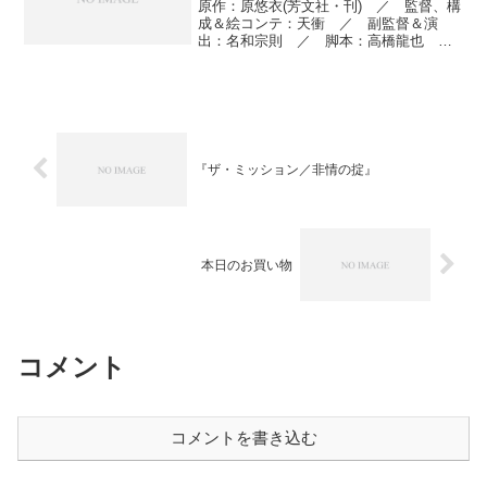
原作：原悠衣(芳文社・刊) ／ 監督、構
成＆絵コンテ：天衝 ／ 副監督＆演
出：名和宗則 ／ 脚本：高橋龍也
／ 絵コンテ＆演出：山本天志 ／ 絵
コンテ：清水聡 ／ キーアニメータ
ー、プロップデザイン＆作画監督：谷拓
也 ／ 総作画監督：植田和...
『ザ・ミッション／非情の掟』
本日のお買い物
コメント
コメントを書き込む