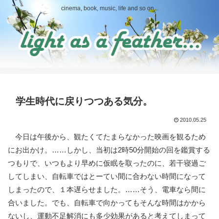
cinema, book, music, life and so on...
学生時代に戻りつつある気分。
2010.05.25
今日は午後から、観たくてたまらなかった映画を観るため
にお出かけ。……しかし、当初は2時50分開始の回を鑑賞する
つもりで、いつもより早めに仮眠を取ったのに、若干寝過ご
してしまい、自転車ではとーてい間に合わない時間になって
しまったので、１本遅らせました。……そう、電車なら間に
合いました。でも、自転車で向かってもそんな時間はかから
ないし、運動不足解消にも多少効果があると考えてしまって