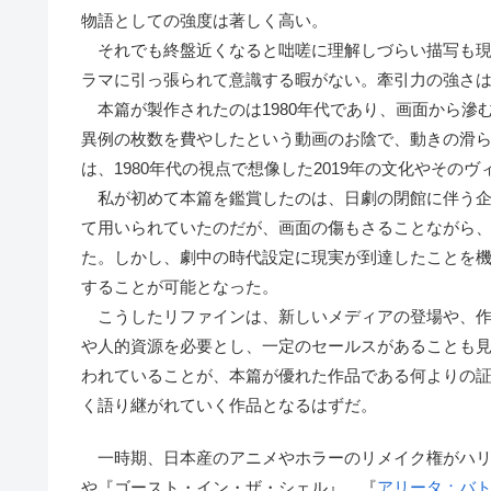
物語としての強度は著しく高い。
それでも終盤近くなると咄嗟に理解しづらい描写も現
ラマに引っ張られて意識する暇がない。牽引力の強さ
本篇が製作されたのは1980年代であり、画面から滲
異例の枚数を費やしたという動画のお陰で、動きの滑
は、1980年代の視点で想像した2019年の文化やそ
私が初めて本篇を鑑賞したのは、日劇の閉館に伴う企
て用いられていたのだが、画面の傷もさることながら
た。しかし、劇中の時代設定に現実が到達したことを
することが可能となった。
こうしたリファインは、新しいメディアの登場や、作
や人的資源を必要とし、一定のセールスがあることも
われていることが、本篇が優れた作品である何よりの
く語り継がれていく作品となるはずだ。
一時期、日本産のアニメやホラーのリメイク権がハリ
や『ゴースト・イン・ザ・シェル』、『
アリータ：バ