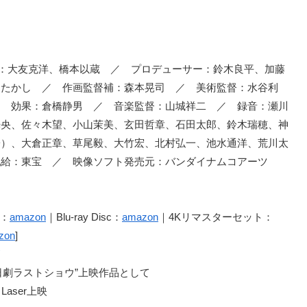
脚本：大友克洋、橋本以蔵 ／ プロデューサー：鈴木良平、加藤
らたかし ／ 作画監督補：森本晃司 ／ 美術監督：水谷利
／ 効果：倉橋静男 ／ 音楽監督：山城祥二 ／ 録音：瀬川
光央、佐々木望、小山茉美、玄田哲章、石田太郎、鈴木瑞穂、神
子）、大倉正章、草尾毅、大竹宏、北村弘一、池水通洋、荒川太
配給：東宝 ／ 映像ソフト発売元：バンダイナムコアーツ
o：
amazon
｜Blu-ray Disc：
amazon
｜4Kリマスターセット：
zon
]
劇ラストショウ”上映作品として
 Laser上映