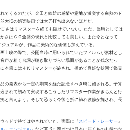
れてくるのだが、金田と鉄雄の感情や意地が激突する白熱のド
は並大抵の娯楽映画では太刀打ち出来ないほどだ。
む古さはリマスターを経ても隠せていない。ただ、当時としては
らかさはＣＧ全盛の現代と比較しても美しい。また今となって
のヴィジュアルが、作品に美術的な価値も加えている。
画上映の際で、公開当時に用いられていたフィルムが素材とし
、音声が粗く台詞が聴き取りづらい場面があることが残念だっ
機に本篇には４Ｋリマスターが施され、極めて良好な状態で鑑賞
品の発表から一定の期間を経た記念すべき時に施される。予算
見込まれて初めて実現するこうしたリマスター作業がきちんと行
証拠と言えよう。そして恐らく今後も折に触れ改修が施され、長
ウッドで持てはやされていた。実際に『
スピード・レーサー
』
トル・エンジェル
』など完成に漕ぎつけ日本に届くものも幾つか