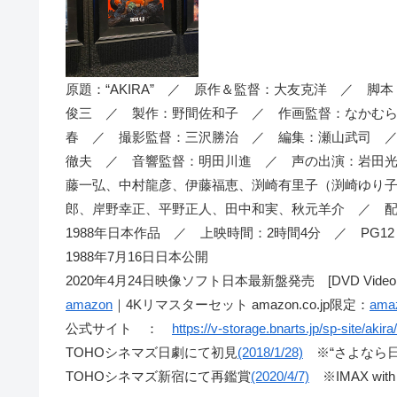
原題：“AKIRA” ／ 原作＆監督：大友克洋 ／ 
俊三 ／ 製作：野間佐和子 ／ 作画監督：なかむ
春 ／ 撮影監督：三沢勝治 ／ 編集：瀬山武司 
徹夫 ／ 音響監督：明田川進 ／ 声の出演：岩田
藤一弘、中村龍彦、伊藤福恵、渕崎有里子（渕崎ゆり
郎、岸野幸正、平野正人、田中和実、秋元羊介 ／ 
1988年日本作品 ／ 上映時間：2時間4分 ／ PG12
1988年7月16日日本公開
2020年4月24日映像ソフト日本最新盤発売 [DVD Vide
amazon
｜4Kリマスターセット amazon.co.jp限定：
ama
公式サイト ：
https://v-storage.bnarts.jp/sp-site/akira/
TOHOシネマズ日劇にて初見
(2018/1/28)
※“さよなら日
TOHOシネマズ新宿にて再鑑賞
(2020/4/7)
※IMAX with