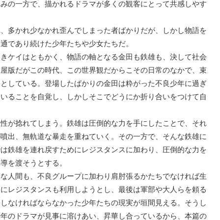
みの一方で、描かれるドラマが多くの観客にとって共感しやす
、多かれ少なかれ歪んでしまった者ばかりだが、しかし物語を
普通であり続けた少年たちや少女たちだ。
きケイはともかく、物語の軸となる金田も鉄雄も、決して社会
。屋版だがこの時代、この世界観だからこその日常のなかで、束
うとしている。登場したばかりの金田は粋がった不良少年に過ぎ
ていることを自覚し、しかしそこでどうにか折り合いをつけて自
性が捻れてしまう。鉄雄は圧倒的な力を手にしたことで、それ
が噴出、無軌道な暴走を重ねていく。その一方で、そんな鉄雄に
では鉄雄を連れ戻すためにレジスタンスに加わり、圧倒的な力を
引導を渡そうとする。
な人間も、不良グループに加わり肩肘張るかたちでなければ生
めにレジスタンスも利用しようとし、最後は軍部や大人らを頼る
決しなければならなかった少年たちの現実が垣間見える。そうし
少年のドラマが見事に溶けあい、昇華し合っているから、本篇の