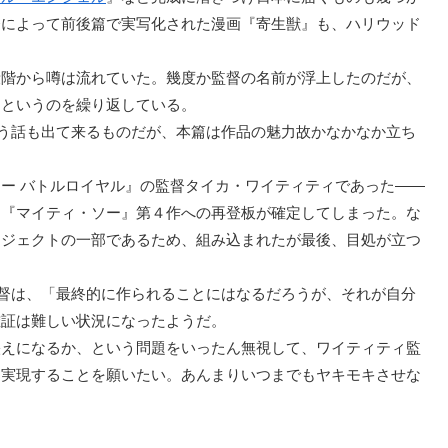
督によって前後篇で実写化された漫画『寄生獣』も、ハリウッド
階から噂は流れていた。幾度か監督の名前が浮上したのだが、
、というのを繰り返している。
う話も出て来るものだが、本篇は作品の魅力故かなかなか立ち
ー バトルロイヤル』の監督タイカ・ワイティティであった――
ら『マイティ・ソー』第４作への再登板が確定してしまった。な
ロジェクトの一部であるため、組み込まれたが最後、目処が立つ
監督は、「最終的に作られることにはなるだろうが、それが自分
確証は難しい状況になったようだ。
えになるか、という問題をいったん無視して、ワイティティ監
と実現することを願いたい。あんまりいつまでもヤキモキさせな