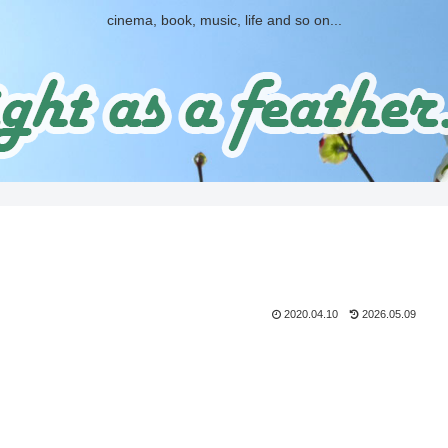
cinema, book, music, life and so on...
2020.04.10
2026.05.09