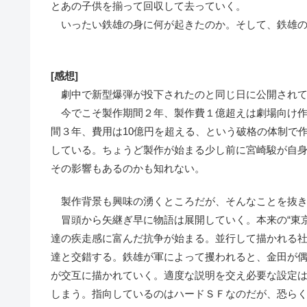
とあの子供を揃って回収して去っていく。
いったい鉄雄の身に何が起きたのか。そして、鉄雄の頭
[感想]
劇中で新型爆弾が投下されたのと同じ日に公開されて
今でこそ製作期間２年、製作費１億超えは劇場向け作
間３年、費用は10億円を超える、という破格の体制で
している。ちょうど製作が始まる少し前に宮崎駿が自
その影響もあるのかも知れない。
製作背景も興味の湧くところだが、そんなことを抜き
冒頭から矢継ぎ早に物語は展開していく。本来の“東京
達の疾走感に富んだ抗争が始まる。並行して描かれる
達と交錯する。鉄雄が軍によって攫われると、金田が
が交互に描かれていく。適度な説明を交え必要な設定
しまう。指向しているのはハードＳＦなのだが、恐ら