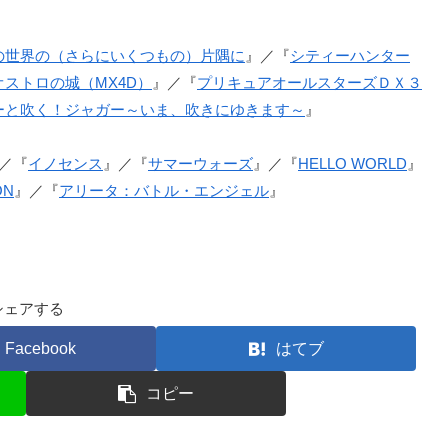
の世界の（さらにいくつもの）片隅に
』／『
シティーハンター
オストロの城（MX4D）
』／『
プリキュアオールスターズＤＸ３
ーと吹く！ジャガー～いま、吹きにゆきます～
』
／『
イノセンス
』／『
サマーウォーズ
』／『
HELLO WORLD
』
ON
』／『
アリータ：バトル・エンジェル
』
シェアする
Facebook
はてブ
コピー