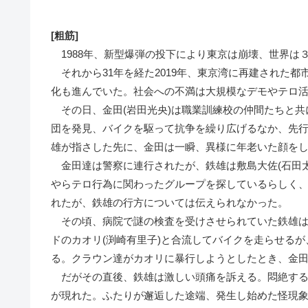
[粗筋]
1988年、新型爆弾の投下により東京は崩壊、世界は
それから31年を経た2019年、東京湾に再建された
化も進んでいた。社会への不満は大規模なデモやテロ
その日、金田(岩田光央)は職業訓練校の仲間たちと共
団を発見、バイクを駆って抗争を繰り広げるなか、先行
雄が指さした先に、金田は一瞬、異様に年老いた顔を
金田達は警察に連行されたが、鉄雄は敷島大佐(石田太
やらテロ行為に関わったグループを探しているらしく
れたが、鉄雄の行方については伝えられなかった。
その頃、病院で謎の検査を受けさせられていた鉄雄は
ドのカオリ(渕崎有里子)と合流してバイクを走らせる
る。クラウン達がカオリに暴行しようとしたとき、金
だがその直後、鉄雄は激しい頭痛を訴える。悶絶する
が現れた。ふたりが邂逅した途端、発生し始めた怪現