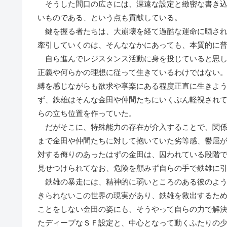
そうした間口の広さには、深遠な設定と緻密な書き込
いものである、という点も貢献している。
鍵を握る者たちは、大崩壊を経て過酷な運命に晒され
牽引していくのは、そんななかにあっても、本質的に
自ら進んでレジスタンス活動に身を投じていると思し
正義や何らかの理想に従って生きているわけではない
縛を感じながらも欲求や享楽にある程度正直に生きよ
ず、鉄雄はそんな金田や仲間たちにいくぶん軽視され
らの立ち位置を作っていた。
だがそこに、特殊能力の存在が介入することで、関係
まで金田や仲間たちに対して抱いていた劣等感、鬱屈
対する侮りのあったはずの金田は、囚われている段階
見せつけられてなお、危険を顧みず自らの手で鉄雄に
鉄雄の暴走には、精神的に弱いところのある彼のよう
きられないこの世界の現実があり、鉄雄を救出するた
ことをしない金田の姿にも、そうやって自らの力で解
たディープなＳＦ設定と、中心となって動くふたりの