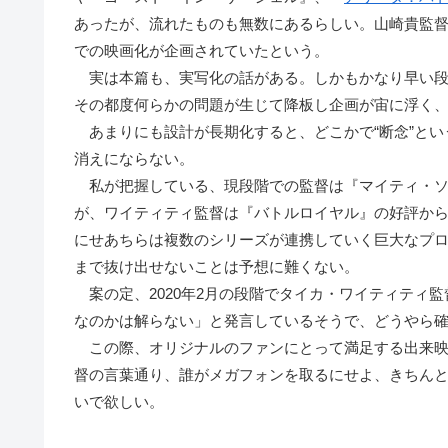
あったが、流れたものも無数にあるらしい。山崎貴監
での映画化が企画されていたという。
実は本篇も、実写化の話がある。しかもかなり早い段
その都度何らかの問題が生じて降板し企画が宙に浮く
あまりにも設計が長期化すると、どこかで“断念”とい
消えにならない。
私が把握している、現段階での監督は『マイティ・ソ
が、ワイティティ監督は『バトルロイヤル』の好評か
にせあちらは複数のシリーズが連携していく巨大なプ
まで抜け出せないことは予想に難くない。
案の定、2020年2月の段階でタイカ・ワイティティ
なのかは解らない」と発言しているそうで、どうやら
この際、オリジナルのファンにとって満足する出来映
督の言葉通り、誰がメガフォンを取るにせよ、きちん
いで欲しい。