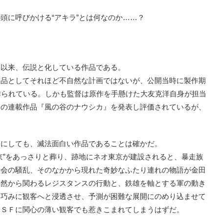
に呼びかける“アキラ”とは何なのか……？
以来、伝説と化している作品である。
品としてそれほど不自然な計画ではないが、公開当時に製作期
作られている。しかも監督は原作を手懸けた大友克洋自身が担当
身の連載作品『風の谷のナウシカ』を発表し評価されているが、
にしても、滅法面白い作品であることは確かだ。
”をあっさりと葬り、跡地にネオ東京が建設されると、暴走族
社会の騒乱、そのなかから現れた奇妙なふたり連れの物語が金田
偶然から関わるレジスタンスの行動と、鉄雄を軸とする軍の動き
は巧みに観客へと浸透させ、予測が困難な展開にのめり込ませて
くＳＦに関心の薄い観客でも惹きこまれてしまうはずだ。