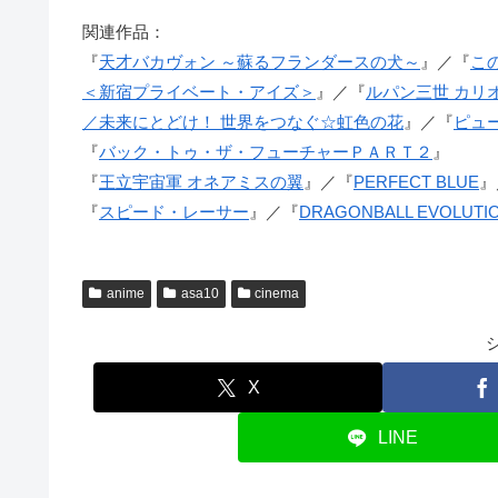
関連作品：
『
天才バカヴォン ～蘇るフランダースの犬～
』／『
こ
＜新宿プライベート・アイズ＞
』／『
ルパン三世 カリ
／未来にとどけ！ 世界をつなぐ☆虹色の花
』／『
ピュ
『
バック・トゥ・ザ・フューチャーＰＡＲＴ２
』
『
王立宇宙軍 オネアミスの翼
』／『
PERFECT BLUE
』
『
スピード・レーサー
』／『
DRAGONBALL EVOLUTI
anime
asa10
cinema
X
LINE