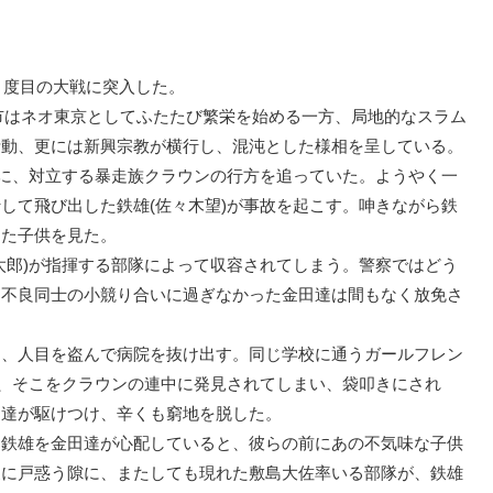
３度目の大戦に突入した。
都市はネオ東京としてふたたび繁栄を始める一方、局地的なスラム
活動、更には新興宗教が横行し、混沌とした様相を呈している。
に、対立する暴走族クラウンの行方を追っていた。ようやく一
して飛び出した鉄雄(佐々木望)が事故を起こす。呻きながら鉄
した子供を見た。
郎)が指揮する部隊によって収容されてしまう。警察ではどう
、不良同士の小競り合いに過ぎなかった金田達は間もなく放免さ
、人目を盗んで病院を抜け出す。同じ学校に通うガールフレン
が、そこをクラウンの連中に発見されてしまい、袋叩きにされ
田達が駆けつけ、辛くも窮地を脱した。
鉄雄を金田達が心配していると、彼らの前にあの不気味な子供
象に戸惑う隙に、またしても現れた敷島大佐率いる部隊が、鉄雄