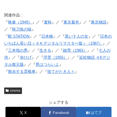
関連作品：
『
晩春（1949）
』／『
麦秋
』／『
東京暮色
』／『
東京物語
』
／『
秋刀魚の味
』
『
駅 STATION
』／『
日本橋
』／『
黒い十人の女
』／『
日本の
いちばん長い日＜４Ｋデジタルリマスター版＞（1967）
』／
『
三本指の男
』／『
生きる
』／『
細雪（1983）
』／『
七人の
侍
』／『
赤ひげ
』／『
浮雲（1955）
』／『
近松物語 ４Kデジ
タル復元版
』／『
男はつらいよ
』
『
散歩する霊柩車
』／『
捨てがたき人々
』
cinema
シェアする
X
Facebook
はてブ