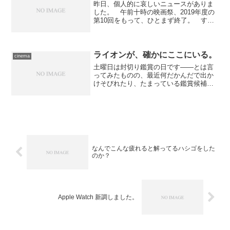
昨日、個人的に哀しいニュースがありま
した。 午前十時の映画祭、2019年度の
第10回をもって、ひとまず終了。 すっ
かり定着した感があったこの企画です
が、どうもデジタル化に際して必要な出
費を主催者側で担ってしまったせいで、
だいぶ厳しい運営を迫...
ライオンが、確かにここにいる。
cinema
土曜日は封切り鑑賞の日です――とは言
ってみたものの、最近何だかんだで出か
けそびれたり、たまっている鑑賞候補の
都合から順番を変えることもしばしばな
んですが、今日はどーしても封切りに観
たい作品があったので、意地でも出かけ
るつもりでした――左目の...
なんでこんな疲れると解ってるハシゴをした
のか？
Apple Watch 新調しました。