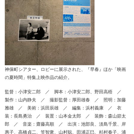
神保町シアター、ロビーに展示された、『早春』ほか「映画
の夏時間」特集上映作品の紹介。
監督：小津安二郎 ／ 脚本：小津安二郎、野田高梧 ／
製作：山内静夫 ／ 撮影監督：厚田雄春 ／ 照明：加藤
雅雄 ／ 美術：浜田辰雄 ／ 編集：浜村義康 ／ 衣
装：長島勇治 ／ 装置：山本金太郎 ／ 装飾：森山節太
郎 ／ 音楽：齋藤高順 ／ 出演：池部良、淡島千景、岸
惠子、高橋貞二、笠智衆、山村聡、田浦正巳、杉村春子、浦