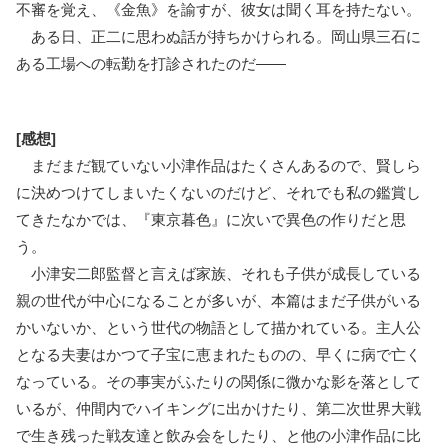
不審を覚え、《金魚》を諭すが、彼女は聞く耳を持たない。
ある日、正二に思わぬ話が持ちかけられる。岡山県三石に
ある工場への転勤を打診されたのだ――
[感想]
まだまだ観ていない小津作品はたくさんあるので、賢しら
に決めつけてしまいたくないのだけど、それでも私の鑑賞し
てきたなかでは、『東京暮色』に次いで異色の作りだと思
う。
小津安二郎監督と言えば家族、それも子供が成長している
親の世代が中心になることが多いが、本篇はまだ子供がいる
かいないか、という世代の物語として描かれている。主人公
となる夫妻はかつて子宝に恵まれたものの、早くに病で亡く
なっている。その事実がふたりの関係に微かな影を落として
いるが、仲間内でハイキングに出かけたり、第二次世界大戦
で生き残った戦友達と飲み会をしたり、と他の小津作品に比