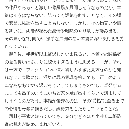
の作品ならもっと激しい修羅場が展開しそうなものだが、本
篇はそうはならない。詰っても語気を乱すことなく、その場
で安易に結論を出すこともしない。しかし、その物言いや振
る舞いに、両者が秘めた感情や暗黙のやり取りが滲み出る。
その豊かな“行間”が、派手な展開のない本篇に深い奥行きを持
たせている。
製作後、半世紀以上経過したいま観ると、本篇での関係者
の振る舞いはあまりに穏便すぎるように思える――が、それ
は一方で、フィクションに慣れ親しみすぎた見方なのかも知
れない。実際には、浮気に罪の意識を抱いても、正二のよう
になあなあでやり過ごそうとしてしまうものだし、反発する
にしても昌子のようにいちど家を飛び出すぐらいで済まして
しまうものだろう。本篇が優秀なのは、その“妥協”に至るまで
の心情を丹念に描きだし、説得力をもたらしていることだ。
題材が平素と違っていても、充分すぎるほど小津安二郎監
督の魅力が詰めこまれている。