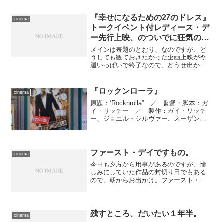
には余裕が出来たので、日課の『Fit
Boxing 2』をしっ...
『幸せになるための27のドレス』
cinema
トークイベント付レディース・デ
ー先行上映、のついでに狂気のハ
シゴ。
メインは表題のとおり、なのですが、ど
うしても観ておきたかった企画上映が今
週いっぱいで終了なので、どうせ出かけ
るならついでに観ておきたい、そして両
者のあいだに時間が空きすぎるので可能
ならもう１本――と思って調べたらもの
『ロックンローラ』
cinema
の見事にぴっちり嵌るもの...
原題：“Rocknrolla” ／ 監督・脚本：ガ
イ・リッチー ／ 製作：ガイ・リッチ
ー、ジョエル・シルヴァー、スーザン・
ダウニー、スティーヴ・クラーク＝ホー
ル ／ 製作総指揮：スティーヴ・リチ
ャーズ、ナヴィド・マッキルハーゲー
／ 撮影監...
ファースト・デイですもの。
cinema
今日も夕方から用事があるのですが、愉
しみにしていた作品の封切り日でもある
ので、朝からお出かけ。ファースト・デ
イにつき、チケットカウンターでしか使
えない割引を利用している私も、ネット
で確保出来るのが助かります。平日とは
いえそこそこ混んでいまし...
残すところ、だいたい１年半。
cinema