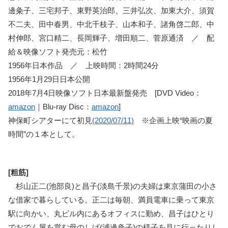
邊粂子、三宅邦子、東野英治郎、三井弘次、加東大介、須賀
不二夫、田中春男、中北千枝子、山本和子、諸角啓二郎、中
村伸郎、宮口精二、長岡輝子、増田順二、菅原通済 ／ 配
給＆映像ソフト発売元：松竹
1956年日本作品 ／ 上映時間：2時間24分
1956年1月29日日本公開
2018年7月4日映像ソフト日本最新盤発売 [DVD Video：
amazon
｜Blu-ray Disc：
amazon
]
神保町シアターにて初見
(2020/07/11)
※企画上映“映画の夏
時間”の１本として。
[粗筋]
杉山正二(池部良)と昌子(淡島千景)の夫婦は東京蒲田の小さ
な借家で暮らしている。正二は毎朝、満員電車に乗って東京
駅に向かい、丸ビル内にあるオフィスに勤め、昌子はひとり
でおでん屋を営む母のしげ(浦邊粂子)の様子を見に行ったりし