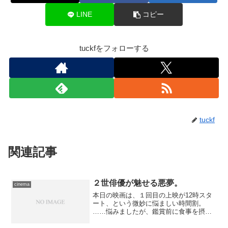
LINE
コピー
tuckfをフォローする
tuckf
関連記事
２世俳優が魅せる悪夢。
cinema
本日の映画は、１回目の上映が12時スタ
ート、という微妙に悩ましい時間割。
……悩みましたが、鑑賞前に食事を摂
る、私としては変則的なスケジュールを
組むことにしました。 結果、朝の時間