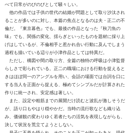
べて日常がのびのびとして騒々しい。
他の作品では子供の世代の結婚が問題として取り沙汰され
ることが多いのに対し、本篇の焦点となるのは夫・正二の不
倫だ。『東京暮色』でも、最後の作品となった『秋刀魚の
味』でも、関係の変化、揺らぎといったものを題材に採り上
げはしているが、不倫相手と惹かれ合い行動に及んでしまう
過程も描いている辺りが小津作品としては特異だ。
ただし、構図や間の取り方、全篇の独特の呼吸は小津監督
らしさで彩られている。正二の職場における行動を捉えると
きはほぼ同一のアングルを用い、会話の場面では台詞を口に
する当人を正面から捉える、極めてシンプルだが計算された
作りに統一され、安定感は著しい。
また、設定や粗筋までの展開だけ読むと波乱が激しそうだ
が、語り口もやはり穏やかだ。当時の流行歌なども織り込
み、価値観の変わりゆく若者たちの活気を表現しながらも、
決して状況を荒立てようとしない。
昌子に不義を悟られ、そのことを正二が知ったあと、現代