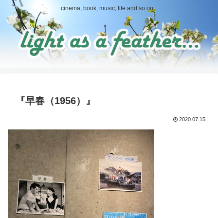
cinema, book, music, life and so on...
『早春（1956）』
2020.07.15