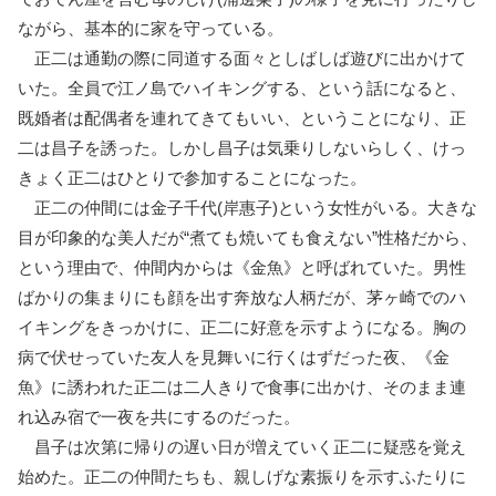
ながら、基本的に家を守っている。
正二は通勤の際に同道する面々としばしば遊びに出かけて
いた。全員で江ノ島でハイキングする、という話になると、
既婚者は配偶者を連れてきてもいい、ということになり、正
二は昌子を誘った。しかし昌子は気乗りしないらしく、けっ
きょく正二はひとりで参加することになった。
正二の仲間には金子千代(岸惠子)という女性がいる。大きな
目が印象的な美人だが“煮ても焼いても食えない”性格だから、
という理由で、仲間内からは《金魚》と呼ばれていた。男性
ばかりの集まりにも顔を出す奔放な人柄だが、茅ヶ崎でのハ
イキングをきっかけに、正二に好意を示すようになる。胸の
病で伏せっていた友人を見舞いに行くはずだった夜、《金
魚》に誘われた正二は二人きりで食事に出かけ、そのまま連
れ込み宿で一夜を共にするのだった。
昌子は次第に帰りの遅い日が増えていく正二に疑惑を覚え
始めた。正二の仲間たちも、親しげな素振りを示すふたりに