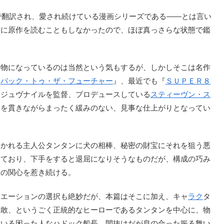
で翻訳され、愛され続けている漫画シリーズである――とは言い
前に原作を読むこともしなかったので、ほぼ真っさらな状態で鑑
物になっているのは当然という気もするが、しかしそこは名作
『
バック・トゥ・ザ・フューチャー
』、最近でも『
ＳＵＰＥＲ８
たジュヴナイルを監督、プロデュースしている
スティーヴン・ス
道を貫きながらまったく緩みのない、見事な仕上がりとなってい
かれる主人公タンタンに犬の相棒、秘密の財宝にそれを狙う悪
てており、下手をすると退屈になりそうなものだが、構成の巧み
客の関心を惹き続ける。
エーションの選択も絶妙だが、本篇はそこに加え、キャ
ラク
タ
果敢、というごく正統的なヒーローであるタンタンを中心に、物
ている困った人なハドック船長、間抜けだが息の合った振る舞い