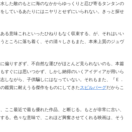
着水した敵のもとに海のなかからゆっくりと忍び寄るタンタンの
方をしているあたりにはニヤリとせずにいられない。きっと探せ
ある意味これといったひねりもなく収束する、が、それはいい
いうところに落ち着く、その清々しさもまた、本来上質のジュヴ
に偏りすぎず、不自然な運びがほとんど見られないのも、本篇
しもすぐには思いつかず、しかし納得のいくアイディアが用いら
ず志しながら、子供騙しにはなっていない。それもまた、『Ｅ．
人の鑑賞に耐えうる傑作をものにしてきた
スピルバーグ
だからこ
、ここ最近で最も優れた作品、と断じる。もとが非常に古い、
をする。色々な意味で、これほど興奮させてくれる映画は、そう