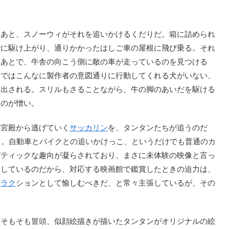
あと、スノーウィがそれを追いかけるくだりだ。箱に詰められ
階に駆け上がり、通りかかったはしご車の屋根に飛び乗る。それ
たあとで、牛舎の向こう側に敵の車が走っているのを見つける
写ではこんなに製作者の意図通りに行動してくれる犬がいない、
り出される。スリルもさることながら、牛の脚のあいだを駆ける
るのが憎い。
宮殿から逃げていく
サッカリン
を、タンタンたちが追うのだ
る。自動車とバイクとの追いかけっこ、というだけでも普通のカ
バティックな趣向が凝らされており、まさに未体験の映像と言っ
用しているのだから、対応する映画館で鑑賞したときの迫力は、
ト
ラク
ションとして愉しむべきだ、と常々主張しているが、その
そもそも冒頭、似顔絵描きが描いたタンタンがオリジナルの絵