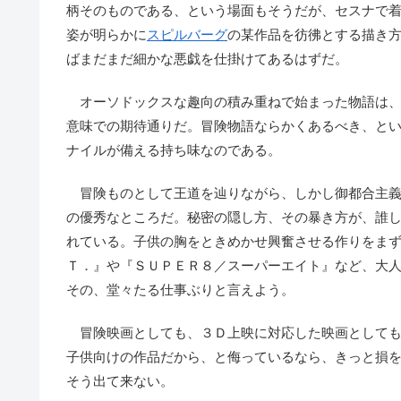
柄そのものである、という場面もそうだが、セスナで
姿が明らかに
スピルバーグ
の某作品を彷彿とする描き
ばまだまだ細かな悪戯を仕掛けてあるはずだ。
オーソドックスな趣向の積み重ねで始まった物語は、
意味での期待通りだ。冒険物語ならかくあるべき、と
ナイルが備える持ち味なのである。
冒険ものとして王道を辿りながら、しかし御都合主義
の優秀なところだ。秘密の隠し方、その暴き方が、誰
れている。子供の胸をときめかせ興奮させる作りをま
Ｔ．』や『ＳＵＰＥＲ８／スーパーエイト』など、大
その、堂々たる仕事ぶりと言えよう。
冒険映画としても、３Ｄ上映に対応した映画としても
子供向けの作品だから、と侮っているなら、きっと損
そう出て来ない。