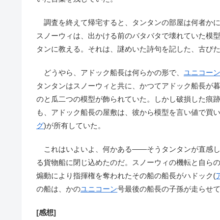
調査を終えて帰宅すると、タンタンの部屋は何者かに
スノーウィは、出かける前のバタバタで壊れていた模
タンに教える。それは、謎めいた詩句を記した、古び
どうやら、アドック船長は何らかの形で、
ユニコー
タンタンはスノーウィと共に、かつてアドック船長が
のと瓜二つの模型が飾られていた。しかし破損した痕
も、アドック船長の屋敷は、彼から模型を言い値で買
グ
)が所有していた。
これはいよいよ、何かある――そうタンタンが直感し
る貨物船に閉じ込めたのだ。スノーウィの機転と自ら
煽動により指揮権を奪われたその船の船長がハドック(
の船は、かの
ユニコーン
号最後の船長の子孫が走らせ
[感想]