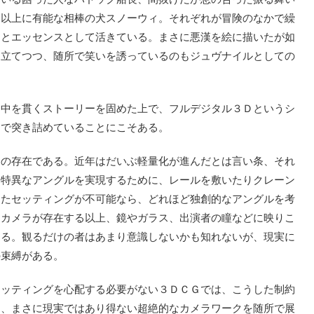
ン以上に有能な相棒の犬スノーウィ。それぞれが冒険のなかで繰
んとエッセンスとして活きている。まさに悪漢を絵に描いたが如
き立てつつ、随所で笑いを誘っているのもジュヴナイルとしての
中を貫くストーリーを固めた上で、フルデジタル３Ｄというシ
まで突き詰めていることにこそある。
の存在である。近年はだいぶ軽量化が進んだとは言い条、それ
や特異なアングルを実現するために、レールを敷いたりクレーン
したセッティングが不可能なら、どれほど独創的なアングルを考
、カメラが存在する以上、鏡やガラス、出演者の瞳などに映りこ
なる。観るだけの者はあまり意識しないかも知れないが、現実に
の束縛がある。
ッティングを心配する必要がない３ＤＣＧでは、こうした制約
し、まさに現実ではあり得ない超絶的なカメラワークを随所で展