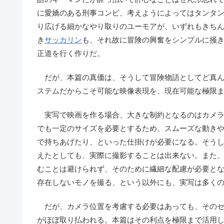
に愛嬌のある刑事コンビ、考えようによってはタンタ
り広げる細かなやり取りのユーモアが、いずれもきち
き
サッカリン
も、それ故に冒険の興奮をシンプルに掻
正道を行く作りだ。
だが、本篇の真価は、そうして冒険物語としてど真ん
ステムだからこそ可能な映像表現を、現在可能な極限
実写で映画を作る場合、大きな制約となるのはカメラ
でも一定のサイズを必要とするため、スムーズな動き
で持ちあげたり、といった仕掛けが必要になる。そう
えたとしても、実際に撮影することは出来ない。また
むことは避けられず、そのために繊細な配慮が必要と
存在しないモノを撮る、という以外にも、実写は多く
だが、カメラ位置を考慮する必要はあっても、そのセ
がほぼ取り払われる。本篇はその利点を極限まで活用