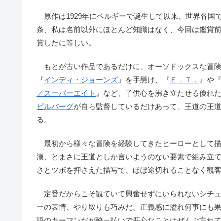
原作は1929年にベルギーで誕生して以来、世界各国
条、私は名前以外にほとんど知識はなく、今回は鑑賞
賞したに等しい。
もとが古い作品であるだけに、オーソドックスな冒険
『
インディ・ジョーンズ
』を手懸け、『
Ｅ．Ｔ．
』や
／スーパーエイト
』など、子供心を沸き立たせる優れ
ピルバーグ
が自ら監督しているだけあって、王道の王
る。
最初から様々な冒険を経験してきたヒーローとして描
漢、とまさに王道としか言いようのない要素で組み立
さとツボを押さえた描写で、ほぼ途切れることなく観
定番だからこそ観ていて興奮せずにいられないシチュ
ーの表情、やり取りも巧みだ。正義感に溢れ何事にも
語のキーマンだが酔っ払いで肝心なことはぜんぶ忘れ