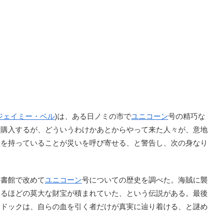
ジェイミー・ベル
)は、ある日ノミの市で
ユニコーン
号の精巧な
ま購入するが、どういうわけかあとからやって来た人々が、意地
型を持っていることが災いを呼び寄せる、と警告し、次の身なり
書館で改めて
ユニコーン
号についての歴史を調べた。海賊に襲
えるほどの莫大な財宝が積まれていた、という伝説がある。最後
アドックは、自らの血を引く者だけが真実に辿り着ける、と謎め