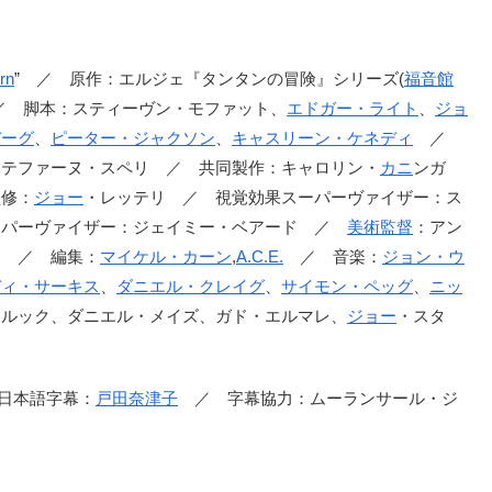
rn
” ／ 原作：エルジェ『タンタンの冒険』シリーズ(
福音館
 脚本：スティーヴン・モファット、
エドガー・ライト
、
ジョ
バーグ
、
ピーター・ジャクソン
、
キャスリーン・ケネディ
／
ステファーヌ・スペリ ／ 共同製作：キャロリン・
カニ
ンガ
監修：
ジョー
・レッテリ ／ 視覚効果スーパーヴァイザー：ス
ーパーヴァイザー：ジェイミー・ベアード ／
美術監督
：アン
キ ／ 編集：
マイケル・カーン
,
A.C.E.
／ 音楽：
ジョン・ウ
ディ・サーキス
、
ダニエル・クレイグ
、
サイモン・ペッグ
、
ニッ
クルック、ダニエル・メイズ、ガド・エルマレ、
ジョー
・スタ
 日本語字幕：
戸田奈津子
／ 字幕協力：ムーランサール・ジ