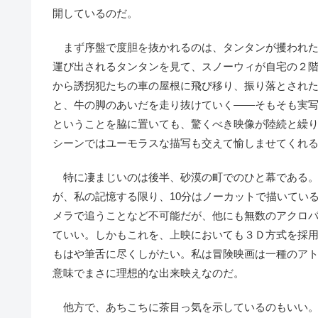
開しているのだ。
まず序盤で度胆を抜かれるのは、タンタンが攫われた
運び出されるタンタンを見て、スノーウィが自宅の２
から誘拐犯たちの車の屋根に飛び移り、振り落とされ
と、牛の脚のあいだを走り抜けていく――そもそも実
ということを脇に置いても、驚くべき映像が陸続と繰
シーンではユーモラスな描写も交えて愉しませてくれ
特に凄まじいのは後半、砂漠の町でのひと幕である。
が、私の記憶する限り、10分はノーカットで描いてい
メラで追うことなど不可能だが、他にも無数のアクロ
ていい。しかもこれを、上映においても３Ｄ方式を採
もはや筆舌に尽くしがたい。私は冒険映画は一種のア
意味でまさに理想的な出来映えなのだ。
他方で、あちこちに茶目っ気を示しているのもいい。