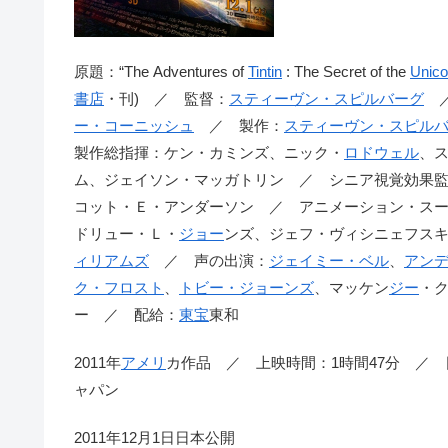
原題：“The Adventures of
Tintin
: The Secret of the
Unico
書店
・刊) ／ 監督：
スティーヴン・スピルバーグ
／
ー・コーニッシュ
／ 製作：
スティーヴン・スピル
製作総指揮：ケン・カミンズ、ニック・
ロドウェル
、
ム、ジェイソン・マッガトリン ／ シニア視覚効果
コット・Ｅ・アンダーソン ／ アニメーション・ス
ドリュー・Ｌ・
ジョー
ンズ、ジェフ・ヴィシニェフス
ィリアムズ
／ 声の出演：
ジェイミー・ベル
、
アン
ク・フロスト
、
トビー・ジョーンズ
、マッケン
ジー
・
ー ／ 配給：
東宝
東和
2011年
アメリ
カ作品 ／ 上映時間：1時間47分 ／
ャパン
2011年12月1日日本公開