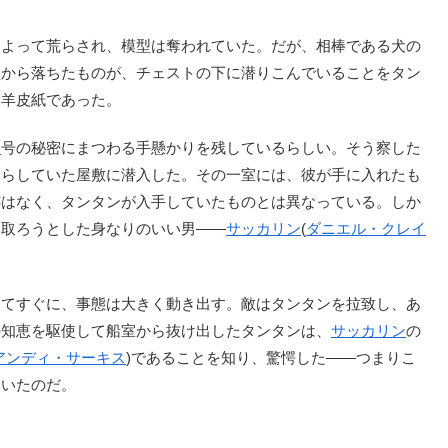
よって荒らされ、模型は奪われていた。だが、相棒である犬の
型から落ちたものが、チェストの下に潜りこんでいることをタン
た羊皮紙であった。
ン
号の秘密にまつわる手懸かりを残しているらしい。そう察した
暮らしていた屋敷に潜入した。その一室には、彼が手に入れたも
跡はなく、タンタンが入手していたものとは異なっている。しか
い取ろうとした身なりのいい男――
サッカリン
(
ダニエル・クレイ
てすぐに、事態は大きく動き出す。敵はタンタンを拉致し、あ
の知恵を駆使して船室から抜け出したタンタンは、
サッカリン
の
アンディ・サーキス
)であることを知り、驚愕した――つまりこ
ていたのだ。