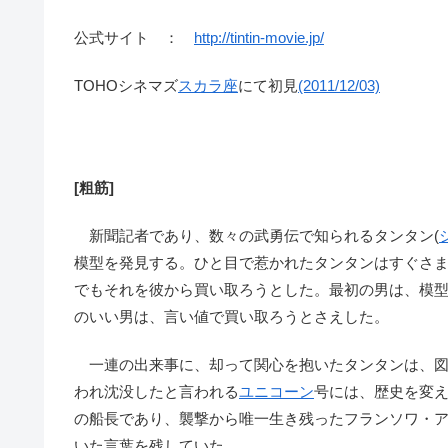
公式サイト ：
http://tintin-movie.jp/
TOHOシネマズ
スカラ座
にて初見
(2011/12/03)
[粗筋]
新聞記者であり、数々の武勇伝で知られるタンタン(
模型を発見する。ひと目で惹かれたタンタンはすぐさ
でもそれを彼から買い取ろうとした。最初の男は、模
のいい男は、言い値で買い取ろうとさえした。
一連の出来事に、却って関心を抱いたタンタンは、図
われ沈没したと言われる
ユニコーン
号には、歴史を変
の船長であり、襲撃から唯一生き残ったフランソワ・
いた言葉を残していた。