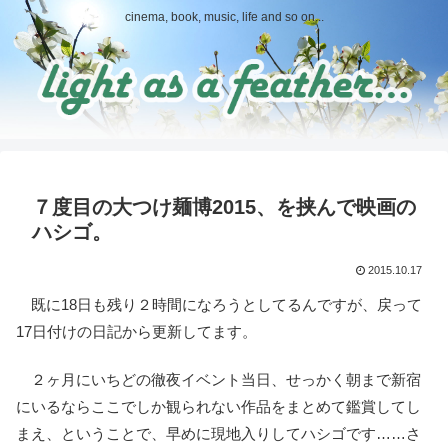
cinema, book, music, life and so on...
７度目の大つけ麺博2015、を挟んで映画の
ハシゴ。
2015.10.17
既に18日も残り２時間になろうとしてるんですが、戻って
17日付けの日記から更新してます。
２ヶ月にいちどの徹夜イベント当日、せっかく朝まで新宿
にいるならここでしか観られない作品をまとめて鑑賞してし
まえ、ということで、早めに現地入りしてハシゴです……さ