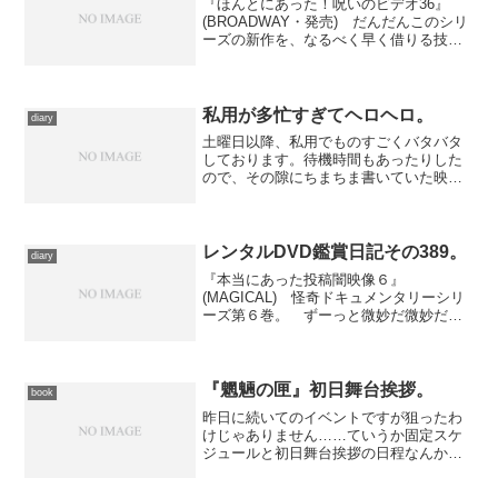
『ほんとにあった！呪いのビデオ36』
(BROADWAY・発売) だんだんこのシリ
ーズの新作を、なるべく早く借りる技が
身についてきたようです。リリースから
５日で鑑賞できました。 前々巻でいき
なり引退した演出補の青年が再登場し、
しかもそのあとを...
私用が多忙すぎてヘロヘロ。
diary
土曜日以降、私用でものすごくバタバタ
しております。待機時間もあったりした
ので、その隙にちまちま書いていた映画
感想が仕上がってきたので昨日はひとつ
アップしましたが、今日は仕上げに到達
出来ず。 もーそろそろ眠りたい、とい
うくらい疲れてますが、作...
レンタルDVD鑑賞日記その389。
diary
『本当にあった投稿闇映像６』
(MAGICAL) 怪奇ドキュメンタリーシリ
ーズ第６巻。 ずーっと微妙だ微妙だ、
といいながら付き合ってきましたが……
もうそろそろ限界かなー。この手の怪奇
ドキュメンタリーはフェイクが付きもの
で、それを承知の上で愉し...
『魍魎の匣』初日舞台挨拶。
book
昨日に続いてのイベントですが狙ったわ
けじゃありません……ていうか固定スケ
ジュールと初日舞台挨拶の日程なんか私
にコントロールできませんもの。たまに
はこういうこともある。 作品は、まあ