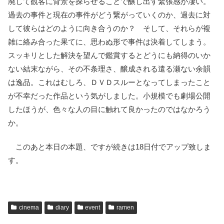
廃して観客に背景を探らせることで醸し出す緊張感が凄い。
過去の事件と現在の事件がどう繋がっていくのか、過去に対
して彼らはどのように向き合うのか？ そして、それらが複
雑に絡み合った果てに、思わぬ形で事件は決着してしまう。
スッキリとした解決を望んで鑑賞するとどうにも納得のいか
ない結末ながら、その不条理さ、醸成される遣る瀬ない余韻
は逸品。これはむしろ、ＤＶＤスルーとなってしまったこと
が不幸だった作品という気がしました。小規模でも劇場公開
したほうが、色々な人の目に触れて良かったのではなかろう
か。
このあと本日の本題、ですが続きは18日付でアップ致しま
す。
cinema
diary
event
ramen