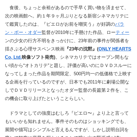
食後、ちょっと余裕があるので手早く買い物を済ませて、
次の映画館へ。約１年９ヶ月ぶりとなる新宿シネマカリテに
て鑑賞したのは、『ピエロがお前を嘲笑う』が好調の
バラ
ン・ボー・オダー
監督が2010年に手懸けた作品、ロー
ティー
ンの少女の行方不明をきっかけに、23年前の事件が関係者を
揺さぶる心理サスペンス映画
『23年の沈黙』(
ONLY HEARTS
Co, Ltd.
映像ソフト発売)
。シネマカリテではオープン間もな
い頃から“オトカリテ”と題し、評価が高いのにＤＶＤスルーに
なってしまった作品を期間限定、500円均一の低価格で上映す
る企画を行っているのですが、日本でも2011年に劇場公開な
しでＤＶＤリリースとなったオダー監督の長篇第２作を、こ
の機会に取り上げたということらしい。
ドラマとしての強度はむしろ『ピエロ〜』より上と言って
もいいかも知れません。事件そのものはショッキングでも、
展開や描写はシンプルと言えるんですが、しかし説明台詞を