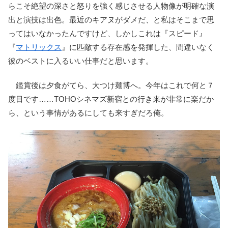
らこそ絶望の深さと怒りを強く感じさせる人物像が明確な演
出と演技は出色。最近のキアヌがダメだ、と私はそこまで思
ってはいなかったんですけど、しかしこれは『スピード』
『
マトリックス
』に匹敵する存在感を発揮した、間違いなく
彼のベストに入るいい仕事だと思います。
鑑賞後は夕食がてら、大つけ麺博へ。今年はこれで何と７
度目です……TOHOシネマズ新宿との行き来が非常に楽だか
ら、という事情があるにしても来すぎだろ俺。