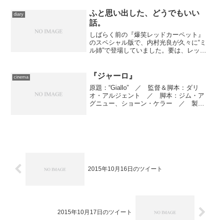
ここを御覧の方には説明不要でしょう、
京極夏彦の第二長篇にして...
ふと思い出した、どうでもいい
diary
話。
しばらく前の『爆笑レッドカーペット』
のスペシャル版で、内村光良が久々に“ミ
ル姉”で登場していました。要は、レッド
カーペットの芸人の一部を起用した内村
司会による深夜の特別番組『THREE
THEATER』がこのスペシャルに組み込ま
『ジャーロ』
cinema
れていたため...
原題：“Giallo” ／ 監督＆脚本：ダリ
オ・アルジェント ／ 脚本：ジム・ア
グニュー、ショーン・ケラー ／ 製
作：ラファエル・プリモラック、リシャ
ール・リオンダ・デル・カストロ、エイ
ドリアン・ブロディ ／ 助監督：ファ
ブリッツィオ・バー...
2015年10月16日のツイート
2015年10月17日のツイート