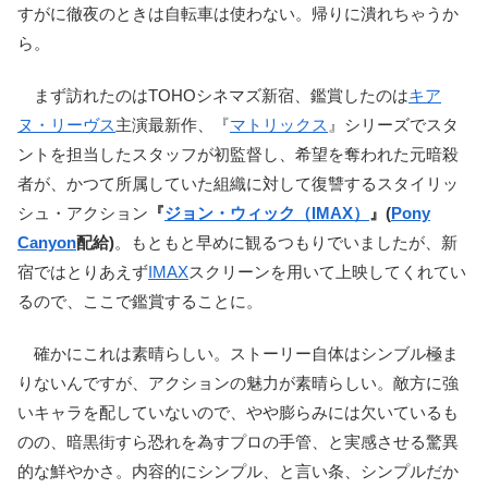
すがに徹夜のときは自転車は使わない。帰りに潰れちゃうか
ら。
まず訪れたのはTOHOシネマズ新宿、鑑賞したのは
キア
ヌ・リーヴス
主演最新作、『
マトリックス
』シリーズでスタ
ントを担当したスタッフが初監督し、希望を奪われた元暗殺
者が、かつて所属していた組織に対して復讐するスタイリッ
シュ・アクション
『
ジョン・ウィック（IMAX）
』(
Pony
Canyon
配給)
。もともと早めに観るつもりでいましたが、新
宿ではとりあえず
IMAX
スクリーンを用いて上映してくれてい
るので、ここで鑑賞することに。
確かにこれは素晴らしい。ストーリー自体はシンブル極ま
りないんですが、アクションの魅力が素晴らしい。敵方に強
いキャラを配していないので、やや膨らみには欠いているも
のの、暗黒街すら恐れを為すプロの手管、と実感させる驚異
的な鮮やかさ。内容的にシンプル、と言い条、シンプルだか