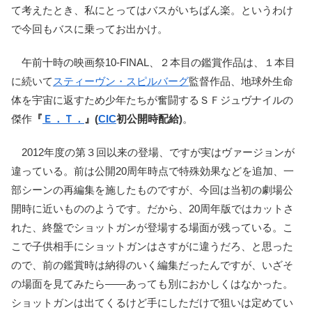
て考えたとき、私にとってはバスがいちばん楽。というわけ
で今回もバスに乗ってお出かけ。
午前十時の映画祭10-FINAL、２本目の鑑賞作品は、１本目
に続いて
スティーヴン・スピルバーグ
監督作品、地球外生命
体を宇宙に返すため少年たちが奮闘するＳＦジュヴナイルの
傑作
『
Ｅ．Ｔ．
』(
CIC
初公開時配給)
。
2012年度の第３回以来の登場、ですが実はヴァージョンが
違っている。前は公開20周年時点で特殊効果などを追加、一
部シーンの再編集を施したものですが、今回は当初の劇場公
開時に近いもののようです。だから、20周年版ではカットさ
れた、終盤でショットガンが登場する場面が残っている。こ
こで子供相手にショットガンはさすがに違うだろ、と思った
ので、前の鑑賞時は納得のいく編集だったんですが、いざそ
の場面を見てみたら――あっても別におかしくはなかった。
ショットガンは出てくるけど手にしただけで狙いは定めてい