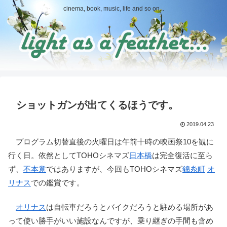
cinema, book, music, life and so on...
ショットガンが出てくるほうです。
2019.04.23
プログラム切替直後の火曜日は午前十時の映画祭10を観に
行く日。依然としてTOHOシネマズ
日本橋
は完全復活に至ら
ず、
不本意
ではありますが、今回もTOHOシネマズ
錦糸町
オ
リナス
での鑑賞です。
オリナス
は自転車だろうとバイクだろうと駐める場所があ
って使い勝手がいい施設なんですが、乗り継ぎの手間も含め