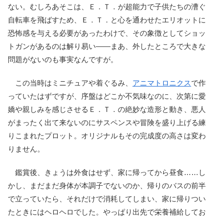
ない。むしろあそこは、Ｅ．Ｔ．が超能力で子供たちの漕ぐ
自転車を飛ばすため、Ｅ．Ｔ．と心を通わせたエリオットに
恐怖感を与える必要があったわけで、その象徴としてショッ
トガンがあるのは解り易い――まあ、外したところで大きな
問題がないのも事実なんですが。
この当時はミニチュアや着ぐるみ、
アニマトロニクス
で作
っていたはずですが、序盤はどこか不気味なのに、次第に愛
嬌や親しみを感じさせるＥ．Ｔ．の絶妙な造形と動き、悪人
がまったく出て来ないのにサスペンスや冒険を盛り上げる練
りこまれたプロット。オリジナルもその完成度の高さは変わ
りません。
鑑賞後、きょうは外食はせず、家に帰ってから昼食……し
かし、まだまだ身体が本調子でないのか、帰りのバスの前半
で立っていたら、それだけで消耗してしまい、家に帰りつい
たときにはヘロヘロでした。やっぱり出先で栄養補給してお