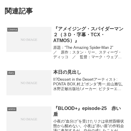
関連記事
『アメイジング・スパイダーマン
cinema
２（３Ｄ・字幕・TCX・
ATMOS）』
原題：“The Amazing Spider-Man 2”
／ 原作：スタン・リー、スティーヴ・
ディッコ ／ 監督：マーク・ウェブ
／ 原案：アレックス・カーツマン、ロ
ベルト・オーチー、ジェフ・ピンクナ
ー、ジェームズ・ヴァンダービルト
本日の見出し
diary
／ ...
II?Dessert in the Desertアーティスト:
PONTA BOX,村上“ポンタ”秀一,佐山雅弘,
水野正敏出版社/メーカー: ビクターエン
タテインメント発売日: 1995/05/24メディ
ア: CD クリック: 2回この商品...
『BLOOD+』episode-25 赤い
anime
盾
小夜の“血分け”を受けたリクは依然昏睡状
態から醒めない。小夜は“赤い盾”の作戦会
議に参加するが、自分の成したことが正