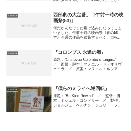
しかったのか迷いは拭えなかった。一
方、リクという実験体を前に、“赤い盾”の
内部にも動きが生じる…… 全体の流れ
西部劇の大定番。［午前十時の映
cinema
のなかでは重要...
画祭(53)］
何だかんだでまた駆け込みになってしま
いました。午前十時の映画祭《青の50
本》今週の作品を鑑賞するべく、自転車
にて六本木へ。相変わらずの強烈な陽気
ですが、しかしこういう風に連日自転車
で出かけていると、今日あたりは比較的
『コロンブス 永遠の海』
cinema
過ごしやすい、と断言でき...
原題：“Cristovao Colombo o Enigma”
／ 監督・脚本：マノエル・ド・オリヴ
ェイラ ／ 原案：マヌエル・ルシアー
ノ・ダ・シルヴァ、シルヴィア・ジョル
ジュ・ダ・シルヴァ『コロンブスはポル
トガル人だった』 ／ 製作：フラ...
『僕らのミライへ逆回転』
cinema
原題：“Be Kind Rewind” ／ 監督・脚
本：ミシェル・ゴンドリー ／ 製作：
ジョルジュ・ベルナン、ジュリー・フォ
ン ／ 製作総指揮：トビー・エメリッ
ヒ、ガイ・ストーデル ／ 撮影監督：
エレン・クラス ／ 美術：ダン・レ
イ ／ 編...