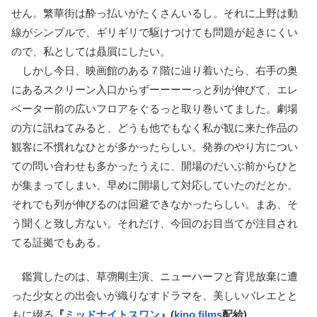
せん。繁華街は酔っ払いがたくさんいるし。それに上野は動
線がシンプルで、ギリギリで駆けつけても問題が起きにくい
ので、私としては贔屓にしたい。
しかし今日、映画館のある７階に辿り着いたら、右手の奥
にあるスクリーン入口からずーーーーっと列が伸びて、エレ
ベーター前の広いフロアをぐるっと取り巻いてました。劇場
の方に訊ねてみると、どうも他でもなく私が観に来た作品の
観客に不慣れなひとが多かったらしい。発券のやり方につい
ての問い合わせも多かったうえに、開場のだいぶ前からひと
が集まってしまい、早めに開場して対応していたのだとか。
それでも列が伸びるのは回避できなかったらしい。まあ、そ
う聞くと致し方ない。それだけ、今回のお目当てが注目され
てる証拠でもある。
鑑賞したのは、草彅剛主演、ニューハーフと育児放棄に遭
った少女との出会いが織りなすドラマを、美しいバレエとと
もに綴る
『
ミッドナイトスワン
』(
kino films
配給)
。