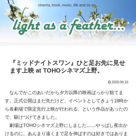
cinema, book, music, life and so on...
『ミッドナイトスワン』ひと足お先に見せ
ます上映 at TOHOシネマズ上野。
2020.09.10
なんでかこのあいだから夕方以降の映画ばっかり観てま
す。正式公開はまだ先だけど、イベントとしてきょう18時か
ら各劇場で限定先行上映が行われる、という作品があったの
で、駆けつけてきました。
劇場はTOHOシネマズ上野にしました……やっぱし夜出か
けるのに、あんまり遠くまで足を伸ばすのは好きではありま