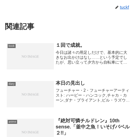
tuckf
関連記事
１回で成就。
book
今日は諸々の用足しだけで、基本的に大
きなお出かけはなし……という予定でし
たが、思い立って夕方から自転車にてお
出かけ。もはや“夕立”という表現より“ゲ
リラ豪雨”のほうがしっくり来る突発的な
降雨に怯えつつ向かったのは、書店で
す。このところお買い...
本日の見出し
diary
フューチャー・2・フューチャーアーティ
スト: ハービー・ハンコック,チャカ・カ
ーン,ダナ・ブライアント,ビル・ラズウェ
ル,カール・クレイグ,トニー・ウィリアム
ス,ジジ,ウェイン・ショーター出版社/メ
ーカー: ビクターエンタテインメント発売
日...
『絶対可憐チルドレン』10th
anime
sense.「釜中之魚！いそげバベル
２!!」