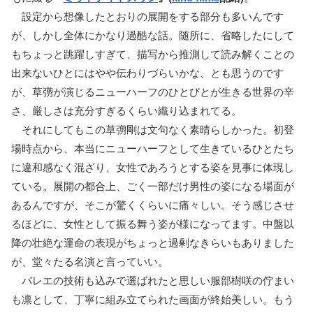
設定から想像したとおりの展開をする部分も多いんです
が、しかし全体にかなり過酷な話。随所に、省略したにして
もちょっと跳躍しすぎて、描写から推測して読み解くことの
出来ないひとにはやや伝わりづらいかな、とも思うのです
が、草彅が演じるニューハーフのひとびとが生きる世界の辛
さ、厳しさは充分すぎるくらい織り込まれてる。
それにしてもこの草彅剛は文句なく素晴らしかった。初登
場時点から、本当にニューハーフとして生きているひとたち
に違和感なく混ざり、女性であろうとする姿を見事に体現し
ている。展開の都合上、ごく一部だけ男性の姿になる場面が
あるんですが、そこが驚くくらいに痛々しい。そう感じさせ
るほどに、女性として振る舞う姿が様になってます。中盤以
降の壮絶な運命の表現がちょっと過剰なきらいもありました
が、堂々たる名演と言っていい。
バレエの技術も込みで選ばれたと思しい服部樹咲の佇まい
も凛として、丁寧に組み立てられた画面が終始美しい。もう