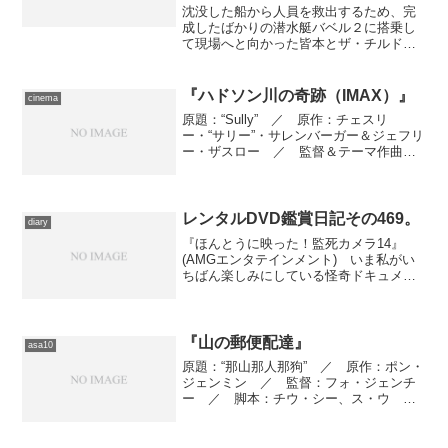
沈没した船から人員を救出するため、完
成したばかりの潜水艇バベル２に搭乗し
て現場へと向かった皆本とザ・チルドレ
ンの三人組。だが、沈没船に取り残され
ていたのがそもそもの乗員だけではな
く、密航者も含まれていたために、バベ
『ハドソン川の奇跡（IMAX）』
cinema
ル２の人数制限を超えてしま...
原題：“Sully” ／ 原作：チェスリ
ー・“サリー”・サレンバーガー＆ジェフリ
ー・ザスロー ／ 監督＆テーマ作曲：
クリント・イーストウッド ／ 脚本：
トッド・コマーキニ ／ 製作：クリン
ト・イーストウッド、フランク・マーシ
ャル、アリン・ス...
レンタルDVD鑑賞日記その469。
diary
『ほんとうに映った！監死カメラ14』
(AMGエンタテインメント) いま私がい
ちばん楽しみにしている怪奇ドキュメン
タリー・シリーズの最新巻です。廃墟マ
ニアの青年がシリーズのファンの要望に
応えて怪奇現象の起きる一軒家に泊まり
込む“廃墟８”、第５...
『山の郵便配達』
asa10
原題：“那山那人那狗” ／ 原作：ポン・
ジェンミン ／ 監督：フォ・ジェンチ
ー ／ 脚本：チウ・シー、ス・ウ
／ 製作総指揮：カン・ジェミン ／
撮影：ジャオ・レイ ／ 作曲：ワン・
シャオホン ／ 出演：トン・ルーチュ